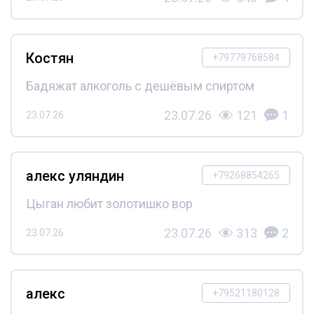
Костян
+79779768584
Бадяжат алкоголь с дешёвым спиртом
23.07.26
121
1
23.07.26
алекс уляндин
+79268854265
Цыган любит золотишко вор
23.07.26
313
2
23.07.26
алекс
+79521180128