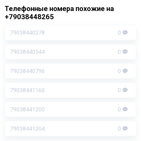
Телефонные номера похожие на
+79038448265
79038440278
0
79038440544
0
79038440796
0
79038441160
0
79038441200
0
79038441204
0