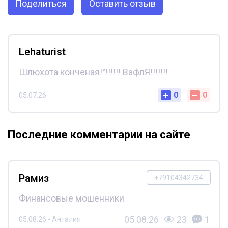
Поделиться
Оставить отзыв
Lehaturist
Шлюхота конченая!°!!!!!! ВафлЯ!!!!!!!
0
0
05.07.26
Последние комментарии на сайте
Рамиз
+79104342734
Финансовые мошенники
05.08.26
23
1
05.08.26 - Анталия