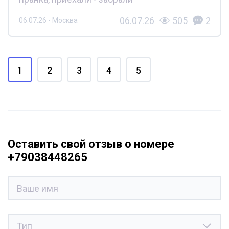
06.07.26
505
2
06.07.26 - Москва
1
2
3
4
5
Оставить свой отзыв о номере
+79038448265