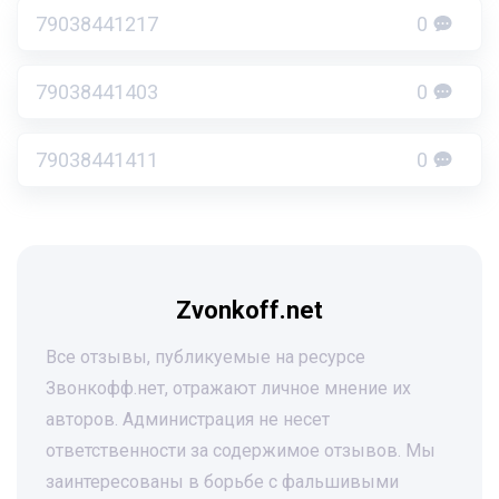
79038441217
0
79038441403
0
79038441411
0
Zvonkoff.net
Все отзывы, публикуемые на ресурсе
Звонкофф.нет, отражают личное мнение их
авторов. Администрация не несет
ответственности за содержимое отзывов. Мы
заинтересованы в борьбе с фальшивыми