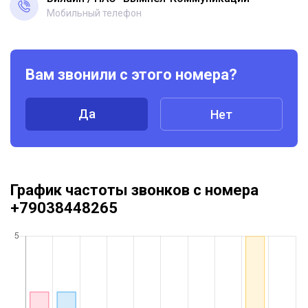
Мобильный телефон
Вам звонили с этого номера?
Да
Нет
График частоты звонков с номера
+79038448265