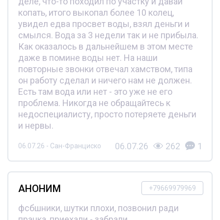
деле, что-то походил по участку и давай
копать, итого выкопал более 10 колец,
увидел едва просвет воды, взял деньги и
смылся. Вода за 3 недели так и не прибыла.
Как оказалось в дальнейшем в этом месте
даже в помине воды нет. На наши
повторные звонки отвечал хамством, типа
он работу сделал и ничего нам не должен.
Есть там вода или нет - это уже не его
проблема. Никогда не обращайтесь к
недоспециалисту, просто потеряете деньги
и нервы.
06.07.26
262
1
06.07.26 - Сан-Франциско
АНОНИМ
+79669979969
фсбшники, шутки плохи, позвонил ради
пранка, приехали - забрали