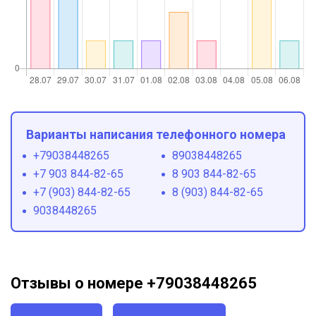
Варианты написания телефонного номера
+79038448265
89038448265
+7 903 844-82-65
8 903 844-82-65
+7 (903) 844-82-65
8 (903) 844-82-65
9038448265
Отзывы о номере +79038448265