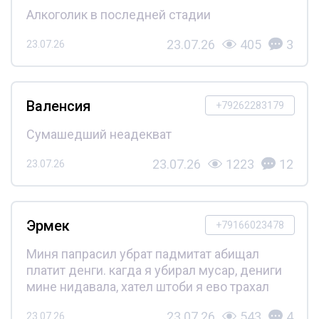
Алкоголик в последней стадии
23.07.26
405
3
23.07.26
Валенсия
+79262283179
Сумашедший неадекват
23.07.26
1223
12
23.07.26
Эрмек
+79166023478
Миня папрасил убрат падмитат абищал
платит денги. кагда я убирал мусар, дениги
мине нидавала, хател штоби я ево трахал
23.07.26
543
4
23.07.26