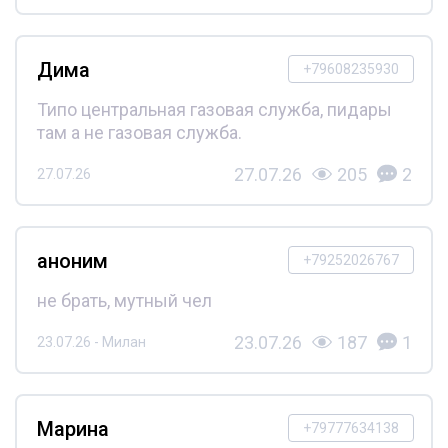
Дима
+79608235930
Типо центральная газовая служба, пидары
там а не газовая служба.
27.07.26
205
2
27.07.26
аноним
+79252026767
не брать, мутный чел
23.07.26
187
1
23.07.26 - Милан
Марина
+79777634138