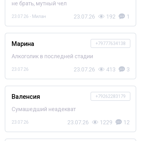
не брать, мутный чел
23.07.26
192
1
23.07.26 - Милан
Марина
+79777634138
Алкоголик в последней стадии
23.07.26
413
3
23.07.26
Валенсия
+79262283179
Сумашедший неадекват
23.07.26
1229
12
23.07.26