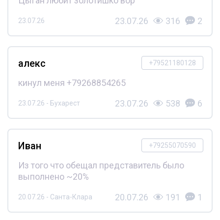
Цыган любит золотишко вор
23.07.26
316
2
23.07.26
алекс
+79521180128
кинул меня +79268854265
23.07.26
538
6
23.07.26 - Бухарест
Иван
+79255070590
Из того что обещал представитель было
выполнено ~20%
20.07.26
191
1
20.07.26 - Санта-Клара