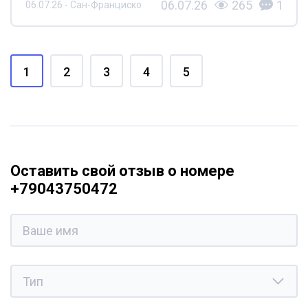
06.07.26
265
1
06.07.26 - Сан-Франциско
1
2
3
4
5
Оставить свой отзыв о номере
+79043750472