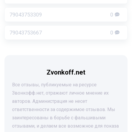
79043753309
0
79043753667
0
Zvonkoff.net
Все отзывы, публикуемые на ресурсе
Звонкофф.нет, отражают личное мнение их
авторов. Администрация не несет
ответственности за содержимое отзывов. Мы
заинтересованы в борьбе с фальшивыми
отзывами, и делаем все возможное для показа