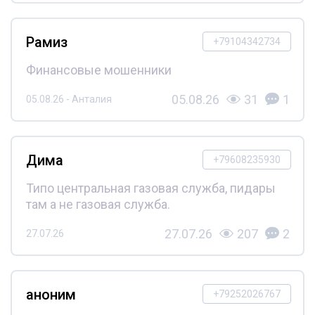
Рамиз
+79104342734
Финансовые мошенники
05.08.26
31
1
05.08.26 - Анталия
Дима
+79608235930
Типо центральная газовая служба, пидары
там а не газовая служба.
27.07.26
207
2
27.07.26
аноним
+79252026767