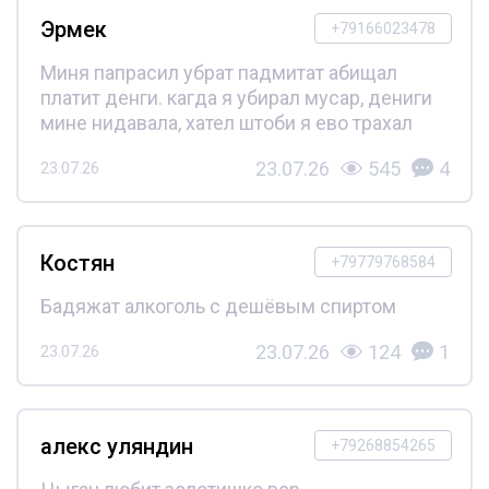
Эрмек
+79166023478
Миня папрасил убрат падмитат абищал
платит денги. кагда я убирал мусар, дениги
мине нидавала, хател штоби я ево трахал
23.07.26
545
4
23.07.26
Костян
+79779768584
Бадяжат алкоголь с дешёвым спиртом
23.07.26
124
1
23.07.26
алекс уляндин
+79268854265