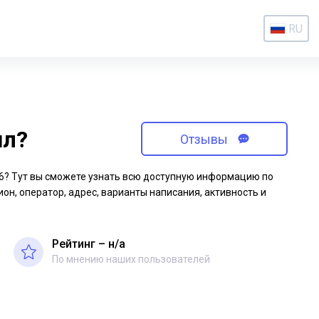
RU
ил?
Отзывы
-76? Тут вы сможете узнать всю доступную информацию по
ион, оператор, адрес, варианты написания, активность и
Рейтинг – н/a
По мнению наших пользователей