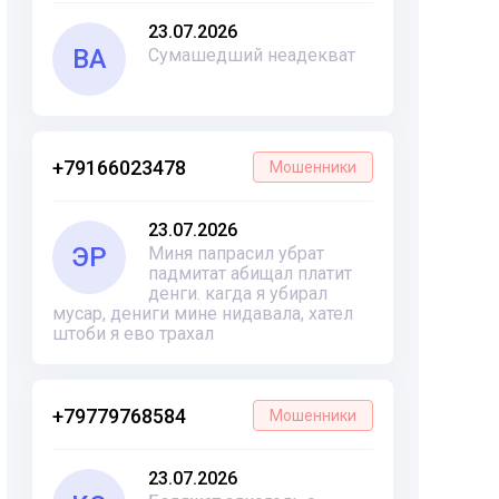
23.07.2026
ВА
Сумашедший неадекват
+79166023478
Мошенники
23.07.2026
ЭР
Миня папрасил убрат
падмитат абищал платит
денги. кагда я убирал
мусар, дениги мине нидавала, хател
штоби я ево трахал
+79779768584
Мошенники
23.07.2026