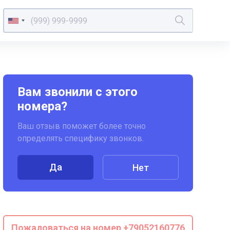
Вам звонили с этого
номера?
Ваш отзыв поможет более точно
определять специфику звонков.
Да
Нет
Пожаловаться на номер +79052160776