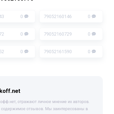
43
0
79052160146
0
72
0
79052160729
0
52
0
79052161590
0
koff.net
офф.нет, отражают личное мнение их авторов.
за содержимое отзывов. Мы заинтересованы в