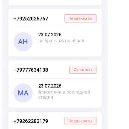
+79252026767
Неадекваты
23.07.2026
АН
не брать, мутный чел
+79777634138
Хулиганы
23.07.2026
МА
Алкоголик в последней
стадии
+79262283179
Неадекваты