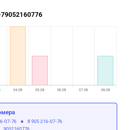
 +79052160776
омера
16-07-76
8 905 216-07-76
9052160776