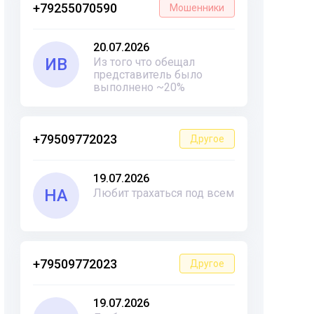
+79255070590
Мошенники
20.07.2026
ИВ
Из того что обещал
представитель было
выполнено ~20%
+79509772023
Другое
19.07.2026
НА
Любит трахаться под всем
+79509772023
Другое
19.07.2026