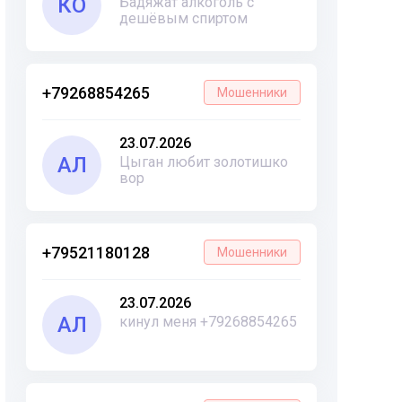
КО
Бадяжат алкоголь с
дешёвым спиртом
+79268854265
Мошенники
23.07.2026
АЛ
Цыган любит золотишко
вор
+79521180128
Мошенники
23.07.2026
АЛ
кинул меня +79268854265