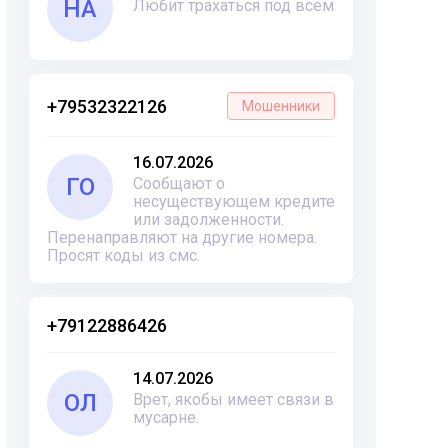
НА
Любит трахаться под всем
+79532322126
Мошенники
16.07.2026
ГО
Сообщают о
несуществующем кредите
или задолженности.
Перенаправляют на другие номера.
Просят коды из смс.
+79122886426
14.07.2026
ОЛ
Врет, якобы имеет связи в
мусарне.