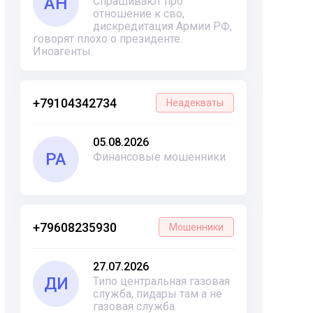
АН
Спрашивают про
отношение к сво,
дискредитация Армии РФ,
говорят плохо о президенте.
Иноагенты.
+79104342734
Неадекваты
05.08.2026
РА
Финансовые мошенники
+79608235930
Мошенники
27.07.2026
ДИ
Типо центральная газовая
служба, пидары там а не
газовая служба.