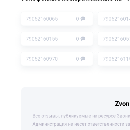
79052160065
0
790521601
79052160155
0
790521605
79052160970
0
790521611
Zvon
Все отзывы, публикуемые на ресурсе Звонк
Администрация не несет ответственности 