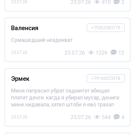
23.07.26
410
3
23.07.26
Валенсия
+79262283179
Сумашедший неадекват
23.07.26
1226
12
23.07.26
Эрмек
+79166023478
Миня папрасил убрат падмитат абищал
платит денги. кагда я убирал мусар, дениги
мине нидавала, хател штоби я ево трахал
23.07.26
544
4
23.07.26