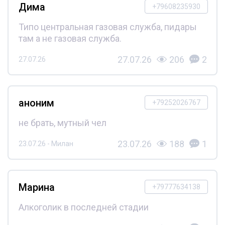
Дима
+79608235930
Типо центральная газовая служба, пидары
там а не газовая служба.
27.07.26
206
2
27.07.26
аноним
+79252026767
не брать, мутный чел
23.07.26
188
1
23.07.26 - Милан
Марина
+79777634138
Алкоголик в последней стадии