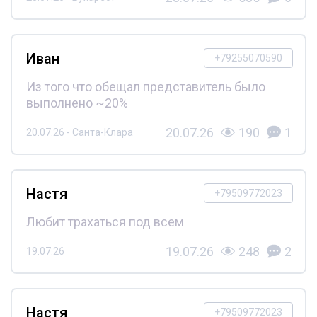
Иван
+79255070590
Из того что обещал представитель было
выполнено ~20%
20.07.26
190
1
20.07.26 - Санта-Клара
Настя
+79509772023
Любит трахаться под всем
19.07.26
248
2
19.07.26
Настя
+79509772023