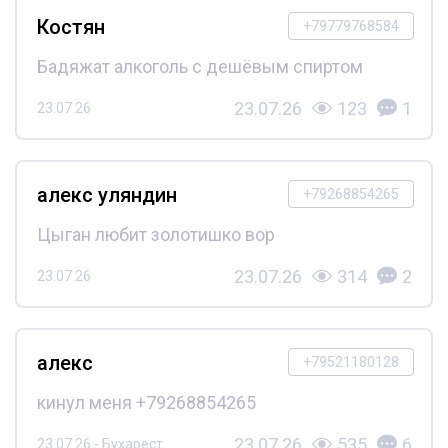
Костян
+79779768584
Бадяжат алкоголь с дешёвым спиртом
23.07.26
123
1
23.07.26
алекс уляндин
+79268854265
Цыган любит золотишко вор
23.07.26
314
2
23.07.26
алекс
+79521180128
кинул меня +79268854265
23.07.26
535
6
23.07.26 - Бухарест