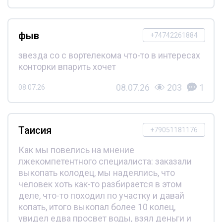
фыв
+74742261884
звезда со с вортелекома что-то в интересах
конторки впарить хочет
08.07.26
203
1
08.07.26
Таисия
+79051181176
Как мы повелись на мнение
лжекомпетентного специалиста: заказали
выкопать колодец, мы надеялись, что
человек хоть как-то разбирается в этом
деле, что-то походил по участку и давай
копать, итого выкопал более 10 колец,
увидел едва просвет воды, взял деньги и