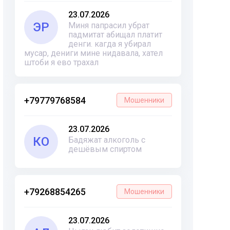
23.07.2026
ЭР
Миня папрасил убрат
падмитат абищал платит
денги. кагда я убирал
мусар, дениги мине нидавала, хател
штоби я ево трахал
+79779768584
Мошенники
23.07.2026
КО
Бадяжат алкоголь с
дешёвым спиртом
+79268854265
Мошенники
23.07.2026