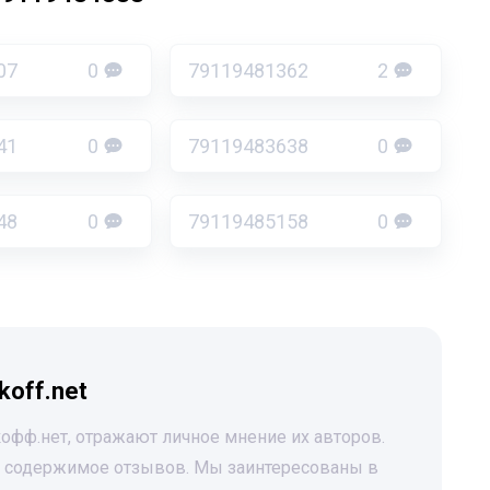
07
0
79119481362
2
41
0
79119483638
0
48
0
79119485158
0
koff.net
офф.нет, отражают личное мнение их авторов.
за содержимое отзывов. Мы заинтересованы в