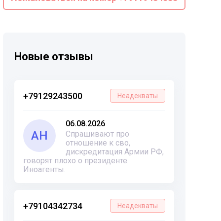
Новые отзывы
+79129243500
Неадекваты
06.08.2026
АН
Спрашивают про
отношение к сво,
дискредитация Армии РФ,
говорят плохо о президенте.
Иноагенты.
+79104342734
Неадекваты