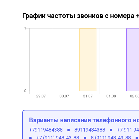
График частоты звонков с номера
Варианты написания телефонного н
+79119484388
89119484388
+7 911 9
+7 (911) 948-43-88
8 (911) 948-43-88