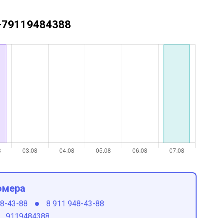
 +79119484388
омера
48-43-88
8 911 948-43-88
9119484388