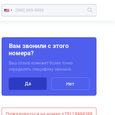
Вам звонили с этого
номера?
Ваш отзыв поможет более точно
определять специфику звонков.
Да
Нет
Пожаловаться на номер +79119484388