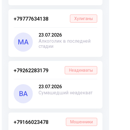
+79777634138
Хулиганы
23.07.2026
МА
Алкоголик в последней
стадии
+79262283179
Неадекваты
23.07.2026
ВА
Сумашедший неадекват
+79166023478
Мошенники