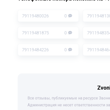
79119480026
0
791194813
79119481875
0
791194835
79119484226
0
791194846
Zvon
Все отзывы, публикуемые на ресурсе Звонк
Администрация не несет ответственности 