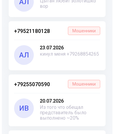
АЛ
Цыган любит золотишко
вор
+79521180128
Мошенники
23.07.2026
АЛ
кинул меня +79268854265
+79255070590
Мошенники
20.07.2026
ИВ
Из того что обещал
представитель было
выполнено ~20%