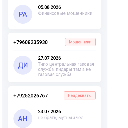
05.08.2026
РА
Финансовые мошенники
+79608235930
Мошенники
27.07.2026
ДИ
Типо центральная газовая
служба, пидары там а не
газовая служба.
+79252026767
Неадекваты
23.07.2026
АН
не брать, мутный чел