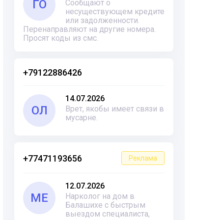
ГО
Сообщают о
несуществующем кредите
или задолженности.
Перенаправляют на другие номера.
Просят коды из смс.
+79122886426
14.07.2026
ОЛ
Врет, якобы имеет связи в
мусарне.
+77471193656
Реклама
12.07.2026
ME
Нарколог на дом в
Балашихе с быстрым
выездом специалиста,