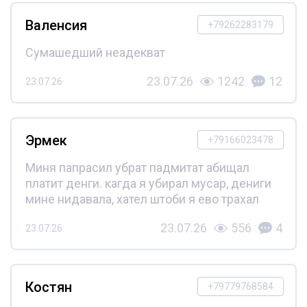
Валенсия
+79262283179
Сумашедший неадекват
23.07.26
1242
12
23.07.26
Эрмек
+79166023478
Миня папрасил убрат падмитат абищал
платит денги. кагда я убирал мусар, дениги
мине нидавала, хател штоби я ево трахал
23.07.26
556
4
23.07.26
Костян
+79779768584