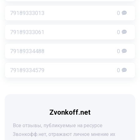
79189333013
0
79189333061
0
79189334488
0
79189334579
0
Zvonkoff.net
Все отзывы, публикуемые на ресурсе
Звонкофф.нет, отражают личное мнение их