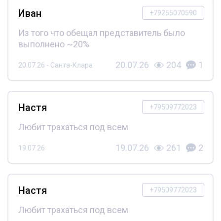
Иван
+79255070590
Из того что обещал представитель было
выполнено ~20%
20.07.26
204
1
20.07.26 - Санта-Клара
Настя
+79509772023
Любит трахаться под всем
19.07.26
261
2
19.07.26
Настя
+79509772023
Любит трахаться под всем