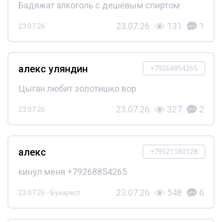
Бадяжат алкоголь с дешёвым спиртом
23.07.26
131
1
23.07.26
алекс уляндин
+79268854265
Цыган любит золотишко вор
23.07.26
327
2
23.07.26
алекс
+79521180128
кинул меня +79268854265
23.07.26
548
6
23.07.26 - Бухарест