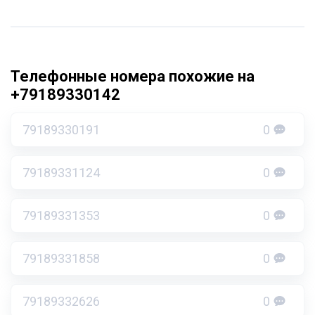
Телефонные номера похожие на
+79189330142
79189330191
0
79189331124
0
79189331353
0
79189331858
0
79189332626
0