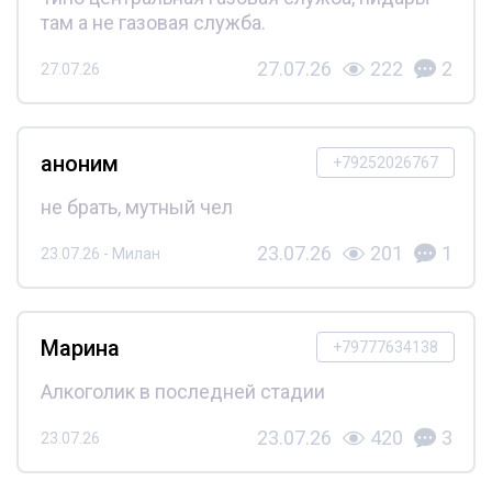
там а не газовая служба.
27.07.26
222
2
27.07.26
аноним
+79252026767
не брать, мутный чел
23.07.26
201
1
23.07.26 - Милан
Марина
+79777634138
Алкоголик в последней стадии
23.07.26
420
3
23.07.26