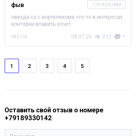
фыв
+74742261884
звезда со с вортелекома что-то в интересах
конторки впарить хочет
08.07.26
212
1
08.07.26
1
2
3
4
5
Оставить свой отзыв о номере
+79189330142