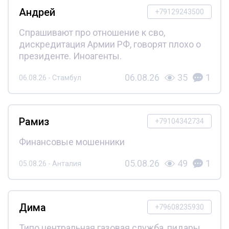
Андрей
+79129243500
Спрашивают про отношение к сво,
дискредитация Армии РФ, говорят плохо о
президенте. Иноагенты.
06.08.26
35
1
06.08.26 - Стамбул
Рамиз
+79104342734
Финансовые мошенники
05.08.26
49
1
05.08.26 - Анталия
Дима
+79608235930
Типо центральная газовая служба, пидары