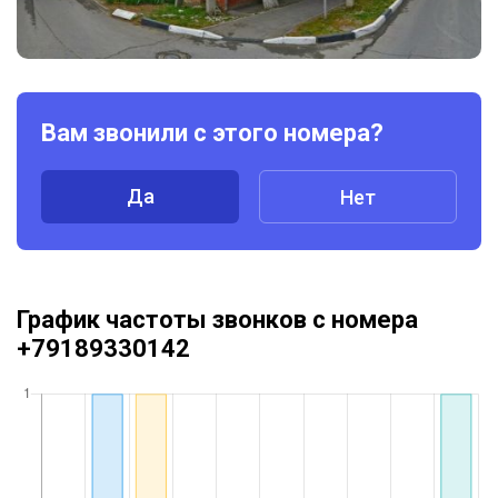
Вам звонили с этого номера?
Да
Нет
График частоты звонков с номера
+79189330142