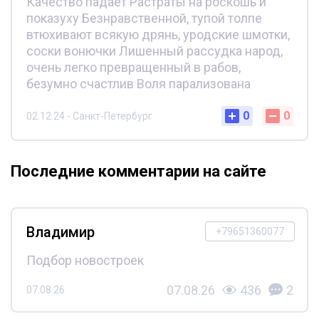
Качество падает Растраты на роскошь и
показуху Безнравственной, тупой толпе
втюхивают всякую дрянь, уродские шмотки,
соски вонючки Лишенный рассудка народ,
очень легко превращенный в рабов,
безумно счастлив Воля парализована
0
0
02.12.24 - Санкт-Петербург
Последние комментарии на сайте
Владимир
+79651360077
Подбор новостроек
07.08.26
436
2
07.08.26