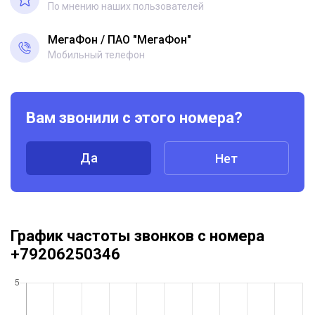
По мнению наших пользователей
МегаФон
ПАО "МегаФон"
Мобильный телефон
Вам звонили с этого номера?
Да
Нет
График частоты звонков с номера
+79206250346