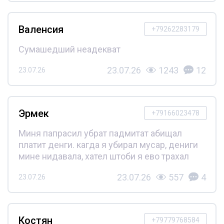
Валенсия
+79262283179
Сумашедший неадекват
23.07.26
1243
12
23.07.26
Эрмек
+79166023478
Миня папрасил убрат падмитат абищал
платит денги. кагда я убирал мусар, дениги
мине нидавала, хател штоби я ево трахал
23.07.26
557
4
23.07.26
Костян
+79779768584