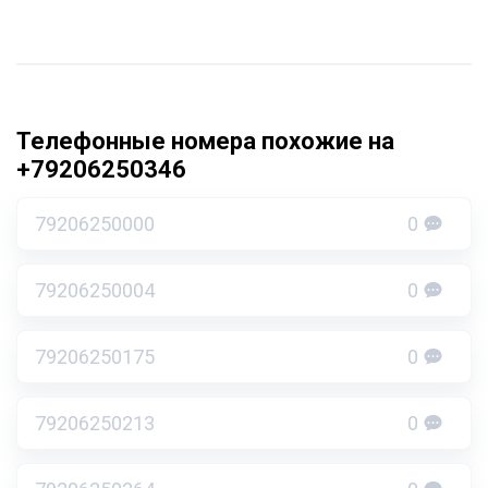
Телефонные номера похожие на
+79206250346
79206250000
0
79206250004
0
79206250175
0
79206250213
0