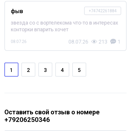
фыв
+74742261884
звезда со с вортелекома что-то в интересах
конторки впарить хочет
08.07.26
213
1
08.07.26
1
2
3
4
5
Оставить свой отзыв о номере
+79206250346