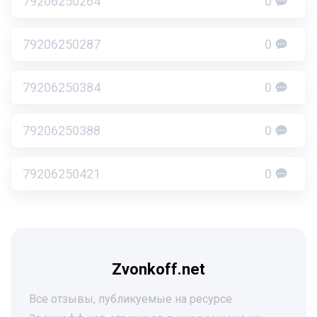
79206250264
0
79206250287
0
79206250384
0
79206250388
0
79206250421
0
Zvonkoff.net
Все отзывы, публикуемые на ресурсе