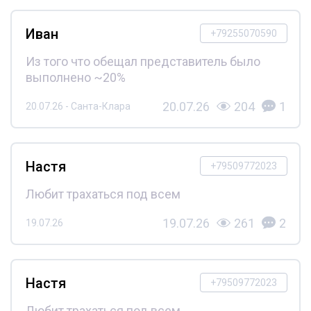
Иван
+79255070590
Из того что обещал представитель было
выполнено ~20%
20.07.26
204
1
20.07.26 - Санта-Клара
Настя
+79509772023
Любит трахаться под всем
19.07.26
261
2
19.07.26
Настя
+79509772023
Любит трахаться под всем