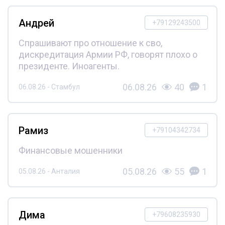
Андрей
+79129243500
Спрашивают про отношение к сво,
дискредитация Армии РФ, говорят плохо о
президенте. Иноагенты.
06.08.26
40
1
06.08.26 - Стамбул
Рамиз
+79104342734
Финансовые мошенники
05.08.26
55
1
05.08.26 - Анталия
Дима
+79608235930