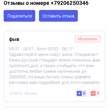
Отзывы о номере +79206250346
Поделиться
Оставить отзыв
фыв
Мошенники
00:01 - 00:01 : Алло 00:02 - 00:17 :
Здравствуйте меня зовут женя. Специалист
банка русский стандарт звоню пожелать вам
приятного дня, а также сообщить, что вам
доступна любая сумма наличными до
2000000. На ваши летние планы давайте
расскажу вам подробнее для этого нажмите
0
0
22.08.25 - Москва