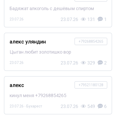
Бадяжат алкоголь с дешёвым спиртом
23.07.26
131
1
23.07.26
алекс уляндин
+79268854265
Цыган любит золотишко вор
23.07.26
329
2
23.07.26
алекс
+79521180128
кинул меня +79268854265
23.07.26
549
6
23.07.26 - Бухарест