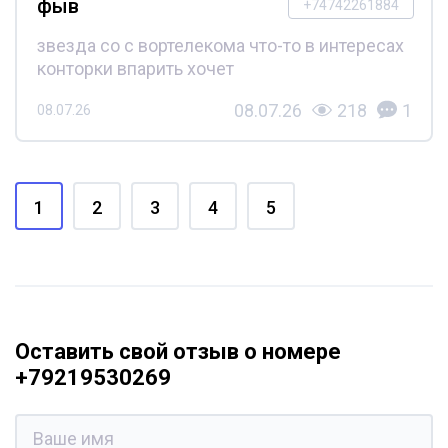
фыв
+74742261884
звезда со с вортелекома что-то в интересах
конторки впарить хочет
08.07.26
218
1
08.07.26
1
2
3
4
5
Оставить свой отзыв о номере
+79219530269