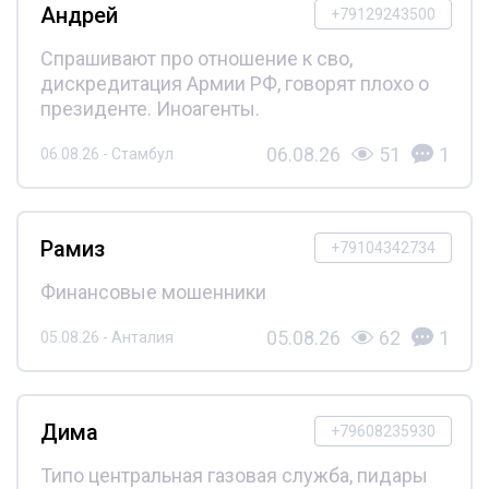
Андрей
+79129243500
Спрашивают про отношение к сво,
дискредитация Армии РФ, говорят плохо о
президенте. Иноагенты.
06.08.26
51
1
06.08.26 - Стамбул
Рамиз
+79104342734
Финансовые мошенники
05.08.26
62
1
05.08.26 - Анталия
Дима
+79608235930
Типо центральная газовая служба, пидары