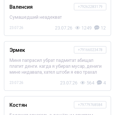
Валенсия
+79262283179
Сумашедший неадекват
23.07.26
1249
12
23.07.26
Эрмек
+79166023478
Миня папрасил убрат падмитат абищал
платит денги. кагда я убирал мусар, дениги
мине нидавала, хател штоби я ево трахал
23.07.26
564
4
23.07.26
Костян
+79779768584