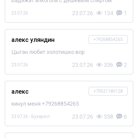
Бадяжат алкоголь с дешёвым спиртом
23.07.26
134
1
23.07.26
алекс уляндин
+79268854265
Цыган любит золотишко вор
23.07.26
336
2
23.07.26
алекс
+79521180128
кинул меня +79268854265
23.07.26
558
6
23.07.26 - Бухарест