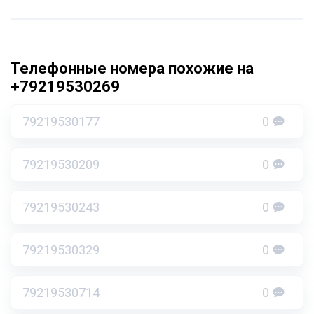
Телефонные номера похожие на
+79219530269
79219530177
0
79219530209
0
79219530243
0
79219530329
0
79219530714
0