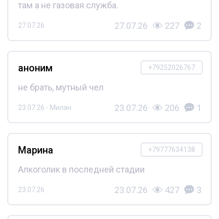
там а не газовая служба.
27.07.26
227
2
27.07.26
аноним
+79252026767
не брать, мутный чел
23.07.26
206
1
23.07.26 - Милан
Марина
+79777634138
Алкоголик в последней стадии
23.07.26
427
3
23.07.26