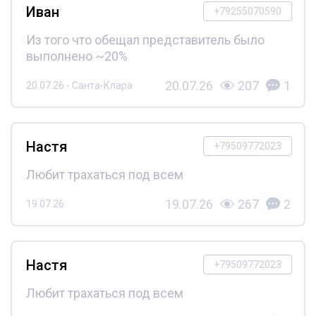
Иван
+79255070590
Из того что обещал представитель было
выполнено ~20%
20.07.26
207
1
20.07.26 - Санта-Клара
Настя
+79509772023
Любит трахаться под всем
19.07.26
267
2
19.07.26
Настя
+79509772023
Любит трахаться под всем