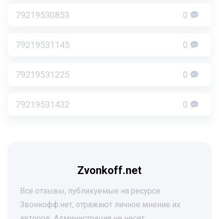
79219530853
0
79219531145
0
79219531225
0
79219531432
0
Zvonkoff.net
Все отзывы, публикуемые на ресурсе
Звонкофф.нет, отражают личное мнение их
авторов. Администрация не несет