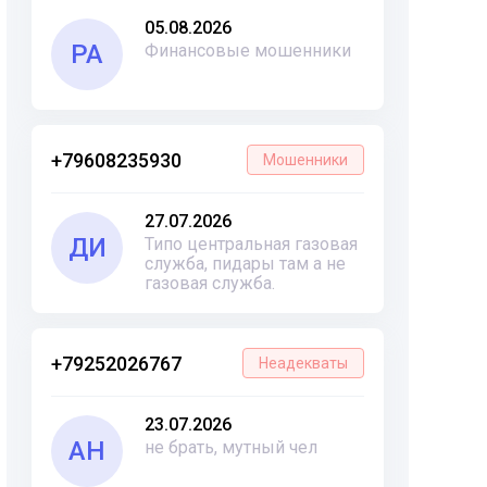
05.08.2026
РА
Финансовые мошенники
+79608235930
Мошенники
27.07.2026
ДИ
Типо центральная газовая
служба, пидары там а не
газовая служба.
+79252026767
Неадекваты
23.07.2026
АН
не брать, мутный чел