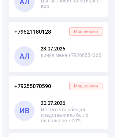
АЛ
Цыган любит золотишко
вор
+79521180128
Мошенники
23.07.2026
АЛ
кинул меня +79268854265
+79255070590
Мошенники
20.07.2026
ИВ
Из того что обещал
представитель было
выполнено ~20%