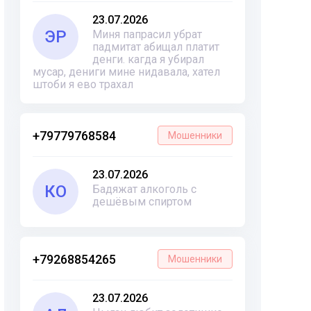
23.07.2026
ЭР
Миня папрасил убрат
падмитат абищал платит
денги. кагда я убирал
мусар, дениги мине нидавала, хател
штоби я ево трахал
+79779768584
Мошенники
23.07.2026
КО
Бадяжат алкоголь с
дешёвым спиртом
+79268854265
Мошенники
23.07.2026