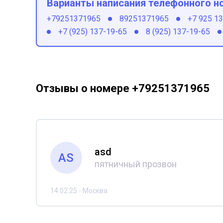
Варианты написания телефонного н
+79251371965
89251371965
+7 925 1
+7 (925) 137-19-65
8 (925) 137-19-65
Отзывы о номере +79251371965
asd
AS
пятничный прозвон
14.02.25 - Москва