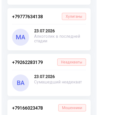
+79777634138
Хулиганы
23.07.2026
МА
Алкоголик в последней
стадии
+79262283179
Неадекваты
23.07.2026
ВА
Сумашедший неадекват
+79166023478
Мошенники