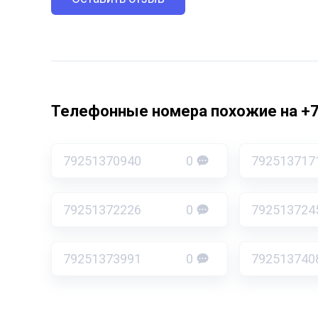
Телефонные номера похожие на +
79251370940
0
792513717
79251372226
0
792513724
79251373991
0
792513740