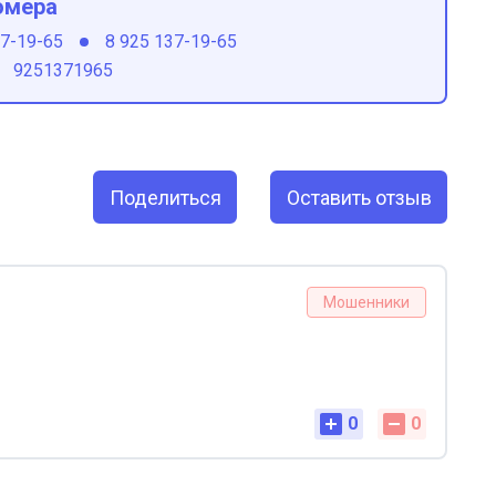
омера
37-19-65
8 925 137-19-65
9251371965
Поделиться
Оставить отзыв
Мошенники
0
0