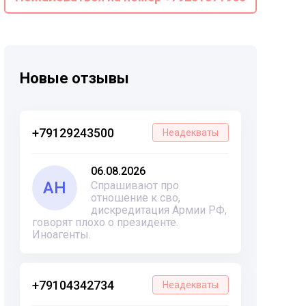
Новые отзывы
+79129243500
Неадекваты
06.08.2026
АН
Спрашивают про
отношение к сво,
дискредитация Армии РФ,
говорят плохо о президенте.
Иноагенты.
+79104342734
Неадекваты