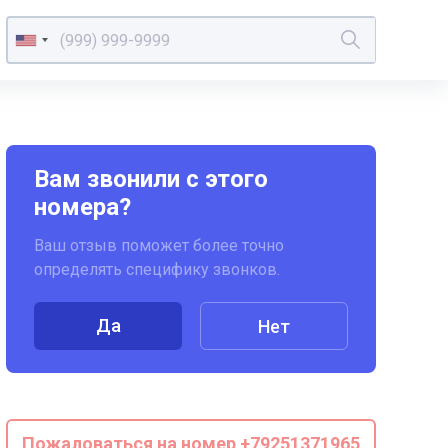
Вам звонили с этого
номера?
Ваш отзыв поможет более точно
определять специфику звонков.
Да
Нет
Пожаловаться на номер +79251371965