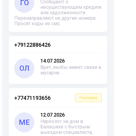
ГО
Сообщают о
несуществующем кредите
или задолженности.
Перенаправляют на другие номера.
Просят коды из смс.
+79122886426
14.07.2026
ОЛ
Врет, якобы имеет связи в
мусарне.
+77471193656
Реклама
12.07.2026
ME
Нарколог на дом в
Балашихе с быстрым
выездом специалиста,