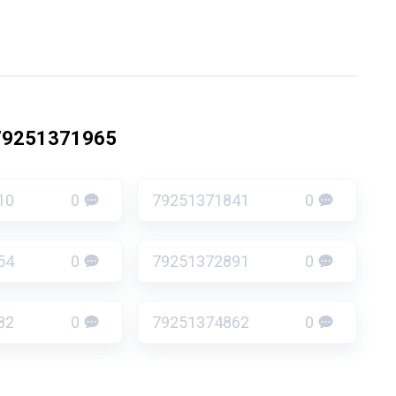
79251371965
10
0
79251371841
0
54
0
79251372891
0
82
0
79251374862
0