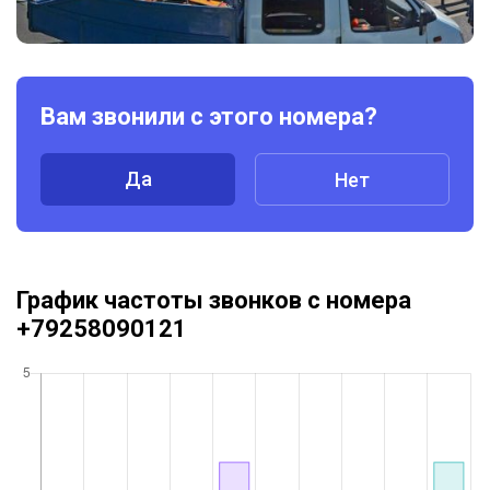
Вам звонили с этого номера?
Да
Нет
График частоты звонков с номера
+79258090121