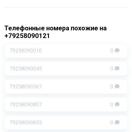
Телефонные номера похожие на
+79258090121
79258090010
0
79258090045
0
79258090367
0
79258090807
0
79258090853
0