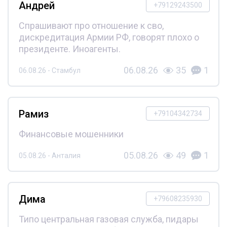
Андрей
+79129243500
Спрашивают про отношение к сво,
дискредитация Армии РФ, говорят плохо о
президенте. Иноагенты.
06.08.26
35
1
06.08.26 - Стамбул
Рамиз
+79104342734
Финансовые мошенники
05.08.26
49
1
05.08.26 - Анталия
Дима
+79608235930
Типо центральная газовая служба, пидары