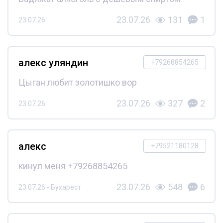
23.07.26
131
1
23.07.26
алекс уляндин
+79268854265
Цыган любит золотишко вор
23.07.26
327
2
23.07.26
алекс
+79521180128
кинул меня +79268854265
23.07.26
548
6
23.07.26 - Бухарест