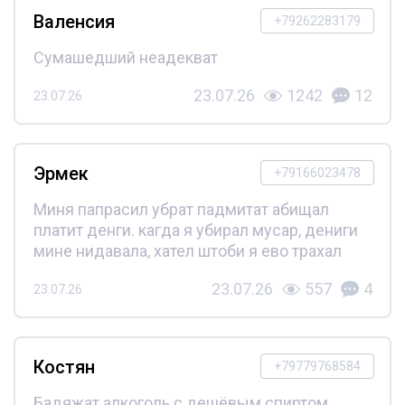
Валенсия
+79262283179
Сумашедший неадекват
23.07.26
1242
12
23.07.26
Эрмек
+79166023478
Миня папрасил убрат падмитат абищал
платит денги. кагда я убирал мусар, дениги
мине нидавала, хател штоби я ево трахал
23.07.26
557
4
23.07.26
Костян
+79779768584
Бадяжат алкоголь с дешёвым спиртом