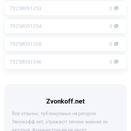
79258091253
0
79258091254
0
79258091308
0
79258091346
0
Zvonkoff.net
Все отзывы, публикуемые на ресурсе
Звонкофф.нет, отражают личное мнение их
авторов. Администрация не несет