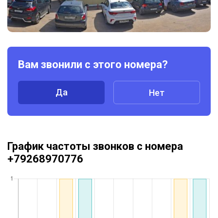
Вам звонили с этого номера?
Да
Нет
График частоты звонков с номера
+79268970776