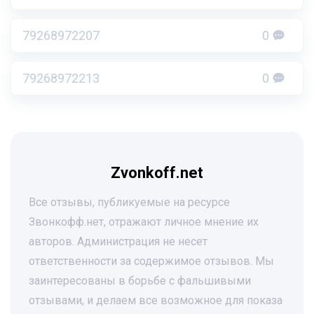
79268972207
0
79268972213
0
Zvonkoff.net
Все отзывы, публикуемые на ресурсе
Звонкофф.нет, отражают личное мнение их
авторов. Администрация не несет
ответственности за содержимое отзывов. Мы
заинтересованы в борьбе с фальшивыми
отзывами, и делаем все возможное для показа