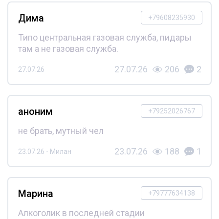
Дима
+79608235930
Типо центральная газовая служба, пидары
там а не газовая служба.
27.07.26
206
2
27.07.26
аноним
+79252026767
не брать, мутный чел
23.07.26
188
1
23.07.26 - Милан
Марина
+79777634138
Алкоголик в последней стадии