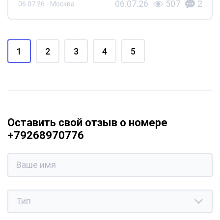
06.07.26
507
2
06.07.26 - Москва
1
2
3
4
5
Оставить свой отзыв о номере
+79268970776