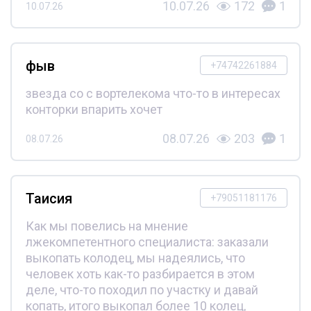
10.07.26
172
1
10.07.26
фыв
+74742261884
звезда со с вортелекома что-то в интересах
конторки впарить хочет
08.07.26
203
1
08.07.26
Таисия
+79051181176
Как мы повелись на мнение
лжекомпетентного специалиста: заказали
выкопать колодец, мы надеялись, что
человек хоть как-то разбирается в этом
деле, что-то походил по участку и давай
копать, итого выкопал более 10 колец,