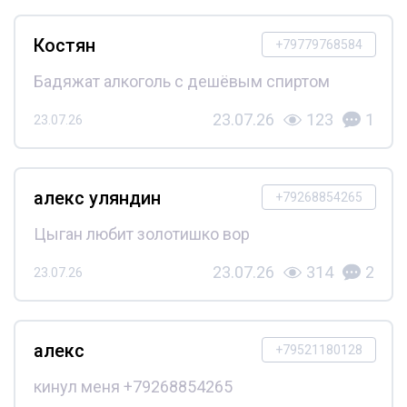
Костян
+79779768584
Бадяжат алкоголь с дешёвым спиртом
23.07.26
123
1
23.07.26
алекс уляндин
+79268854265
Цыган любит золотишко вор
23.07.26
314
2
23.07.26
алекс
+79521180128
кинул меня +79268854265