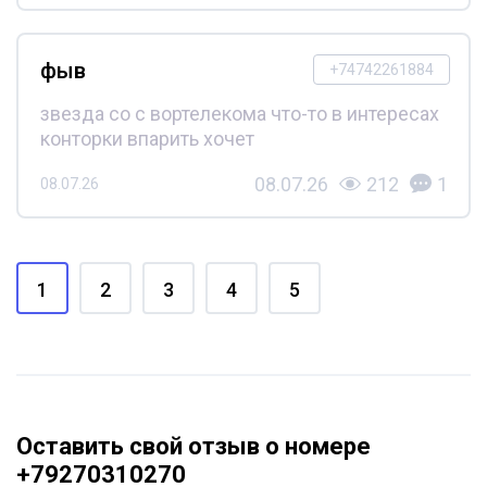
фыв
+74742261884
звезда со с вортелекома что-то в интересах
конторки впарить хочет
08.07.26
212
1
08.07.26
1
2
3
4
5
Оставить свой отзыв о номере
+79270310270