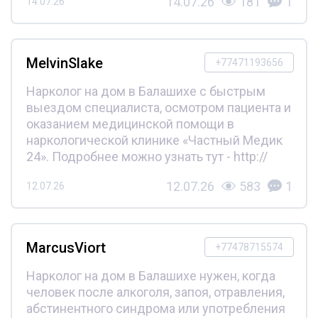
14.07.26
181
1
14.07.26
MelvinSlake
+77471193656
Нарколог на дом в Балашихе с быстрым
выездом специалиста, осмотром пациента и
оказанием медицинской помощи в
наркологической клинике «Частный Медик
24». Подробнее можно узнать тут - http://
12.07.26
583
1
12.07.26
MarcusViort
+77478715574
Нарколог на дом в Балашихе нужен, когда
человек после алкоголя, запоя, отравления,
абстинентного синдрома или употребления