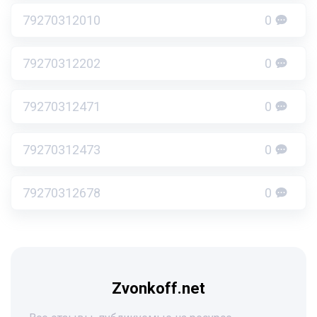
79270312010
0
79270312202
0
79270312471
0
79270312473
0
79270312678
0
Zvonkoff.net