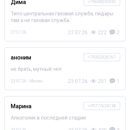
Дима
+79608235930
Типо центральная газовая служба, пидары
там а не газовая служба.
27.07.26
222
2
27.07.26
аноним
+79252026767
не брать, мутный чел
23.07.26
201
1
23.07.26 - Милан
Марина
+79777634138
Алкоголик в последней стадии
23.07.26
420
3
23.07.26