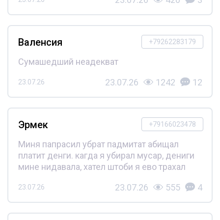
Валенсия
+79262283179
Сумашедший неадекват
23.07.26
1242
12
23.07.26
Эрмек
+79166023478
Миня папрасил убрат падмитат абищал
платит денги. кагда я убирал мусар, дениги
мине нидавала, хател штоби я ево трахал
23.07.26
555
4
23.07.26