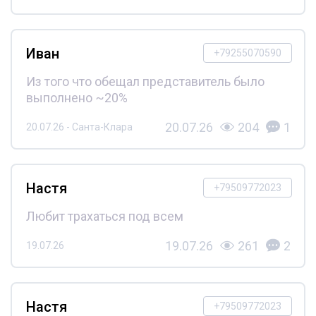
Иван
+79255070590
Из того что обещал представитель было
выполнено ~20%
20.07.26
204
1
20.07.26 - Санта-Клара
Настя
+79509772023
Любит трахаться под всем
19.07.26
261
2
19.07.26
Настя
+79509772023