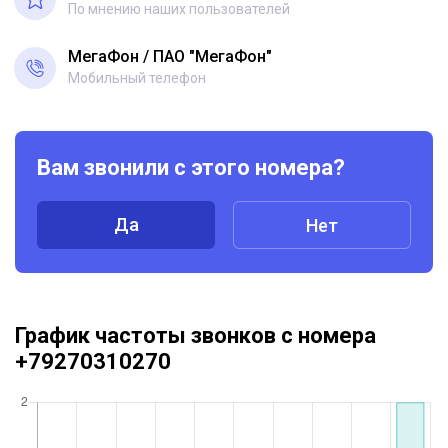
По мнению наших пользователей
МегаФон
ПАО "МегаФон"
Мобильный телефон
Вам звонили с этого номера?
Да
Нет
График частоты звонков с номера
+79270310270