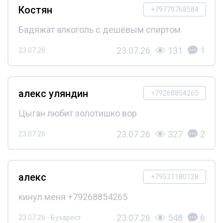
Костян
+79779768584
Бадяжат алкоголь с дешёвым спиртом
23.07.26
131
1
23.07.26
алекс уляндин
+79268854265
Цыган любит золотишко вор
23.07.26
327
2
23.07.26
алекс
+79521180128
кинул меня +79268854265
23.07.26
548
6
23.07.26 - Бухарест