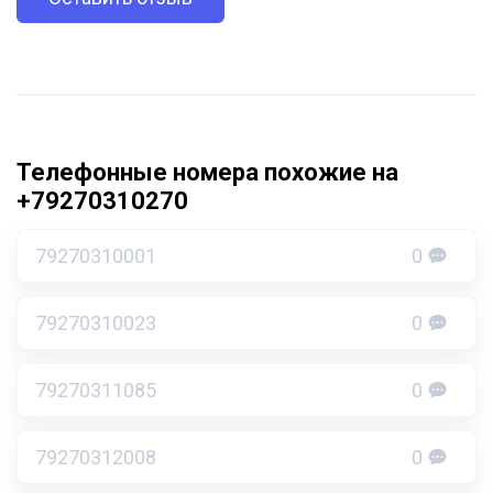
Телефонные номера похожие на
+79270310270
79270310001
0
79270310023
0
79270311085
0
79270312008
0