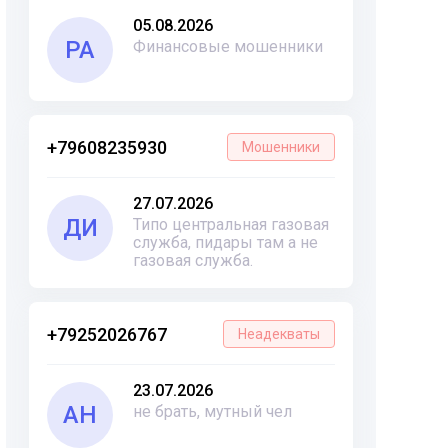
05.08.2026
РА
Финансовые мошенники
+79608235930
Мошенники
27.07.2026
ДИ
Типо центральная газовая
служба, пидары там а не
газовая служба.
+79252026767
Неадекваты
23.07.2026
АН
не брать, мутный чел