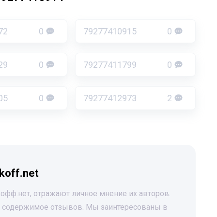
72
0
79277410915
0
29
0
79277411799
0
05
0
79277412973
2
koff.net
офф.нет, отражают личное мнение их авторов.
за содержимое отзывов. Мы заинтересованы в