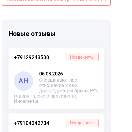
Новые отзывы
+79129243500
Неадекваты
06.08.2026
АН
Спрашивают про
отношение к сво,
дискредитация Армии РФ,
говорят плохо о президенте.
Иноагенты.
+79104342734
Неадекваты