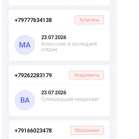
+79777634138
Хулиганы
23.07.2026
МА
Алкоголик в последней
стадии
+79262283179
Неадекваты
23.07.2026
ВА
Сумашедший неадекват
+79166023478
Мошенники