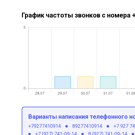
График частоты звонков с номера
Варианты написания телефонного н
+79277410914
89277410914
+7 927 7
+7 (927) 741-09-14
8 (927) 741-09-14