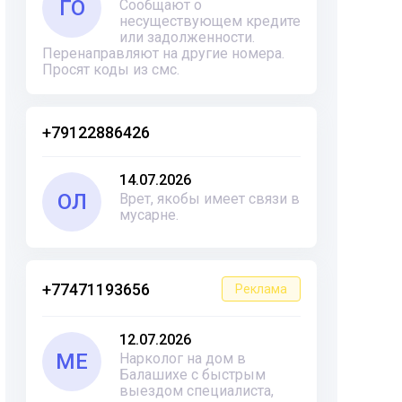
ГО
Сообщают о
несуществующем кредите
или задолженности.
Перенаправляют на другие номера.
Просят коды из смс.
+79122886426
14.07.2026
ОЛ
Врет, якобы имеет связи в
мусарне.
+77471193656
Реклама
12.07.2026
ME
Нарколог на дом в
Балашихе с быстрым
выездом специалиста,