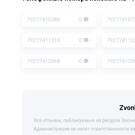
79277410388
0
792774107
79277411310
0
792774113
79277412068
0
792774129
Zvon
Все отзывы, публикуемые на ресурсе Звонк
Администрация не несет ответственности 