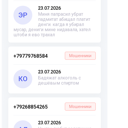
23.07.2026
ЭР
Миня папрасил убрат
падмитат абищал платит
денги. кагда я убирал
мусар, дениги мине нидавала, хател
штоби я ево трахал
+79779768584
Мошенники
23.07.2026
КО
Бадяжат алкоголь с
дешёвым спиртом
+79268854265
Мошенники
23.07.2026