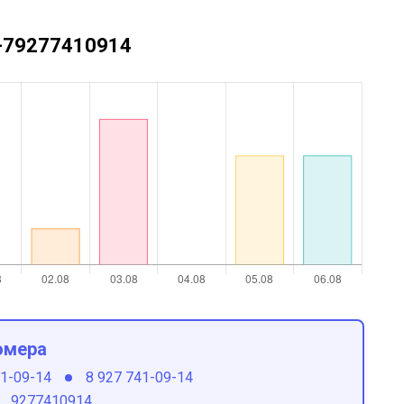
 +79277410914
омера
41-09-14
8 927 741-09-14
9277410914