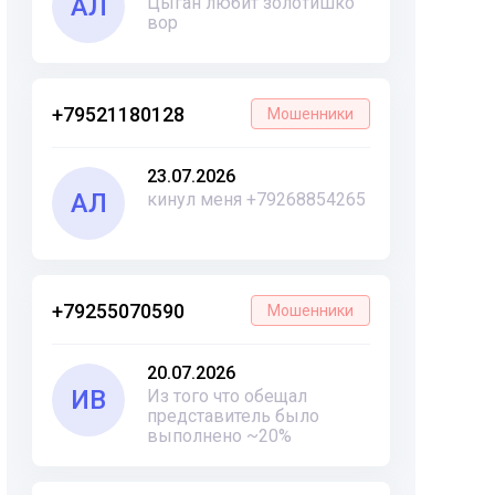
АЛ
Цыган любит золотишко
вор
+79521180128
Мошенники
23.07.2026
АЛ
кинул меня +79268854265
+79255070590
Мошенники
20.07.2026
ИВ
Из того что обещал
представитель было
выполнено ~20%