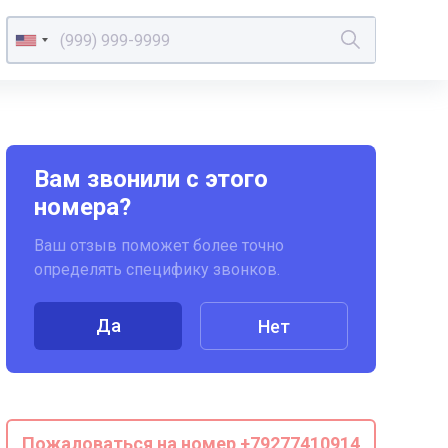
Вам звонили с этого
номера?
Ваш отзыв поможет более точно
определять специфику звонков.
Да
Нет
Пожаловаться на номер +79277410914