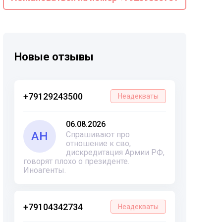
Новые отзывы
+79129243500
Неадекваты
06.08.2026
АН
Спрашивают про
отношение к сво,
дискредитация Армии РФ,
говорят плохо о президенте.
Иноагенты.
+79104342734
Неадекваты