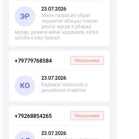
23.07.2026
ЭР
Миня папрасил убрат
падмитат абищал платит
денги. кагда я убирал
мусар, дениги мине нидавала, хател
штоби я ево трахал
+79779768584
Мошенники
23.07.2026
КО
Бадяжат алкоголь с
дешёвым спиртом
+79268854265
Мошенники
23.07.2026