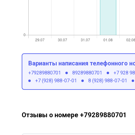
Варианты написания телефонного н
+79289880701
89289880701
+7 928 9
+7 (928) 988-07-01
8 (928) 988-07-01
Отзывы о номере +79289880701