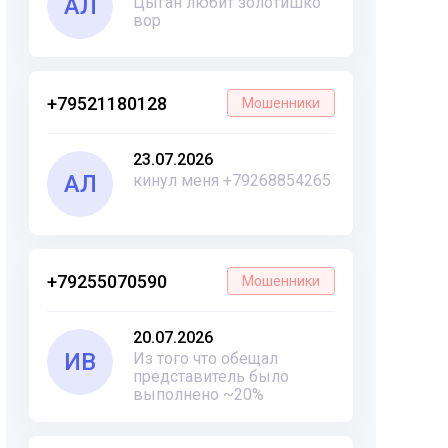
АЛ
Цыган любит золотишко
вор
+79521180128
Мошенники
23.07.2026
АЛ
кинул меня +79268854265
+79255070590
Мошенники
20.07.2026
ИВ
Из того что обещал
представитель было
выполнено ~20%