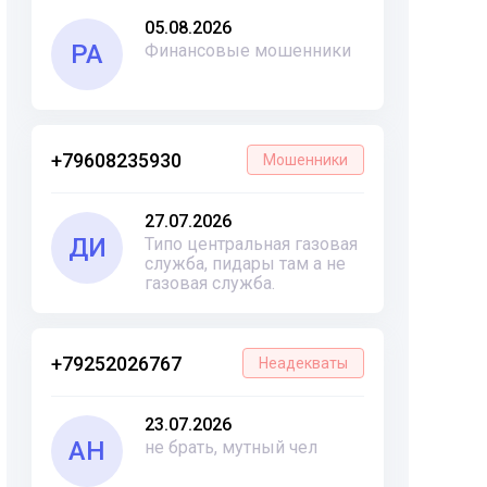
05.08.2026
РА
Финансовые мошенники
+79608235930
Мошенники
27.07.2026
ДИ
Типо центральная газовая
служба, пидары там а не
газовая служба.
+79252026767
Неадекваты
23.07.2026
АН
не брать, мутный чел