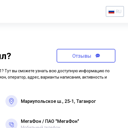
RU
ил?
Отзывы
-01? Тут вы сможете узнать всю доступную информацию по
ион, оператор, адрес, варианты написания, активность и
Мариупольское ш., 25-1, Таганрог
я
МегаФон
ПАО "МегаФон"
Мобильный телефон