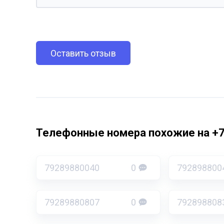
Оставить отзыв
Телефонные номера похожие на +
79289880040
0
792898800
79289880807
0
792898808