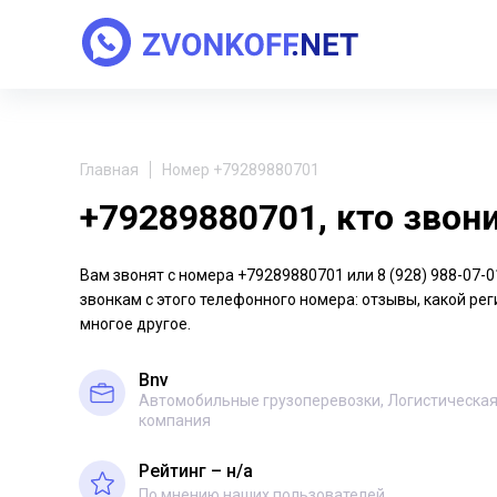
Главная
Номер +79289880701
+79289880701, кто звон
Вам звонят с номера +79289880701 или 8 (928) 988-07
звонкам с этого телефонного номера: отзывы, какой рег
многое другое.
Bnv
Автомобильные грузоперевозки, Логистическа
компания
Рейтинг – н/a
По мнению наших пользователей