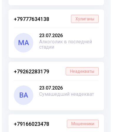
+79777634138
Хулиганы
23.07.2026
МА
Алкоголик в последней
стадии
+79262283179
Неадекваты
23.07.2026
ВА
Сумашедший неадекват
+79166023478
Мошенники