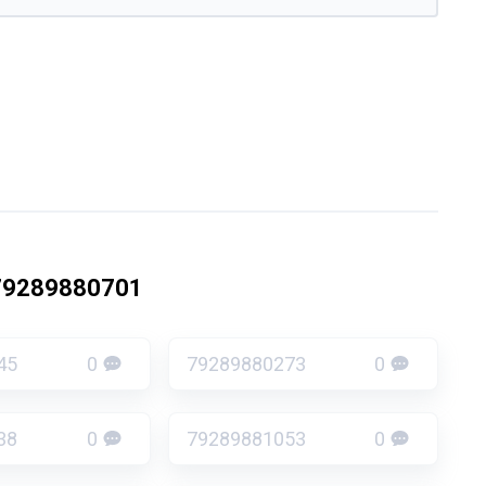
79289880701
45
0
79289880273
0
38
0
79289881053
0