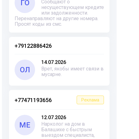
ГО
Сообщают о
несуществующем кредите
или задолженности.
Перенаправляют на другие номера.
Просят коды из смс.
+79122886426
14.07.2026
ОЛ
Врет, якобы имеет связи в
мусарне.
+77471193656
Реклама
12.07.2026
ME
Нарколог на дом в
Балашихе с быстрым
выездом специалиста,