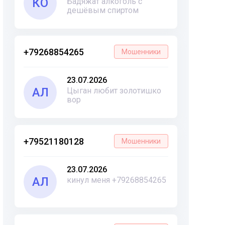
КО
Бадяжат алкоголь с
дешёвым спиртом
+79268854265
Мошенники
23.07.2026
АЛ
Цыган любит золотишко
вор
+79521180128
Мошенники
23.07.2026
АЛ
кинул меня +79268854265