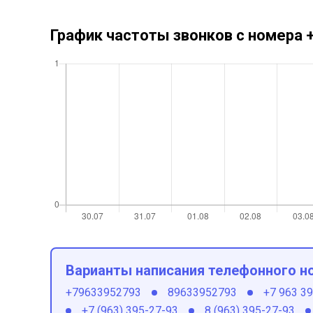
График частоты звонков с номера
Варианты написания телефонного н
+79633952793
89633952793
+7 963 3
+7 (963) 395-27-93
8 (963) 395-27-93