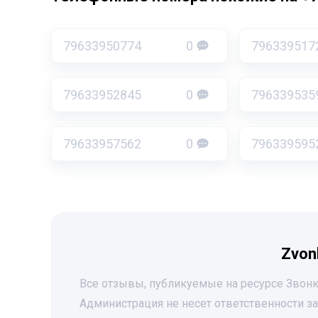
79633950774
0
796339517
79633952845
0
796339535
79633957562
0
796339595
Zvon
Все отзывы, публикуемые на ресурсе Звонк
Администрация не несет ответственности 