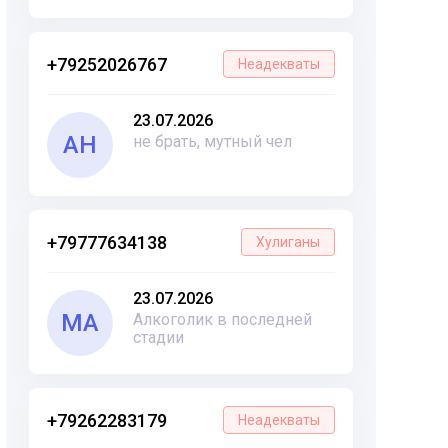
+79252026767
Неадекваты
23.07.2026
АН
не брать, мутный чел
+79777634138
Хулиганы
23.07.2026
МА
Алкоголик в последней
стадии
+79262283179
Неадекваты