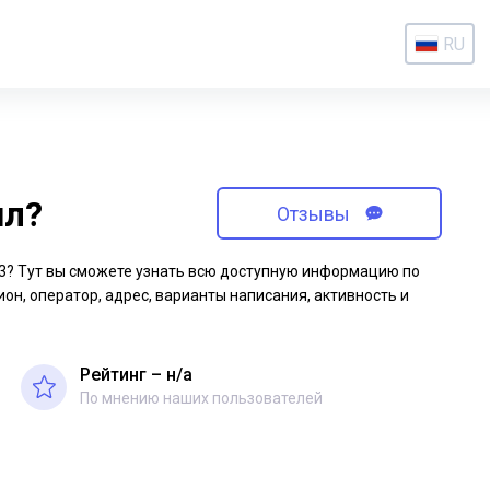
RU
ил?
Отзывы
-93? Тут вы сможете узнать всю доступную информацию по
ион, оператор, адрес, варианты написания, активность и
Рейтинг – н/a
По мнению наших пользователей