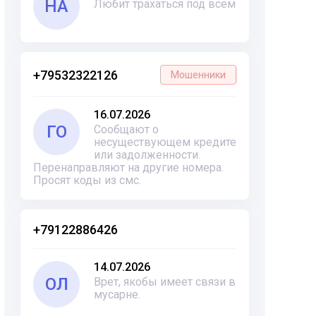
НА
Любит трахаться под всем
+79532322126
Мошенники
16.07.2026
ГО
Сообщают о
несуществующем кредите
или задолженности.
Перенаправляют на другие номера.
Просят коды из смс.
+79122886426
14.07.2026
ОЛ
Врет, якобы имеет связи в
мусарне.