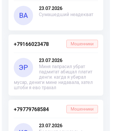
23.07.2026
ВА
Сумашедший неадекват
+79166023478
Мошенники
23.07.2026
ЭР
Миня папрасил убрат
падмитат абищал платит
денги. кагда я убирал
мусар, дениги мине нидавала, хател
штоби я ево трахал
+79779768584
Мошенники
23.07.2026