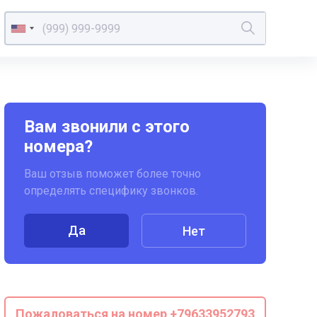
Вам звонили с этого
номера?
Ваш отзыв поможет более точно
определять специфику звонков.
Да
Нет
Пожаловаться на номер +79633952793