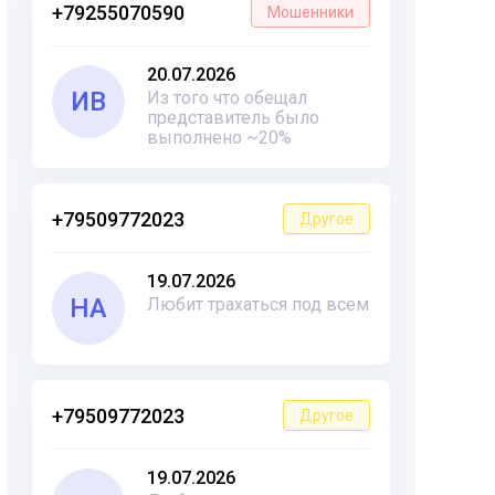
+79255070590
Мошенники
20.07.2026
ИВ
Из того что обещал
представитель было
выполнено ~20%
+79509772023
Другое
19.07.2026
НА
Любит трахаться под всем
+79509772023
Другое
19.07.2026