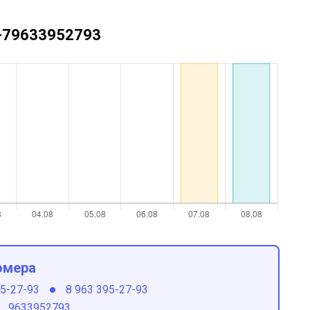
 +79633952793
омера
95-27-93
8 963 395-27-93
9633952793