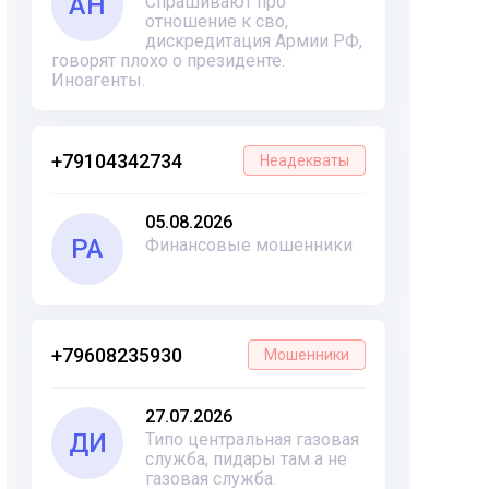
АН
Спрашивают про
отношение к сво,
дискредитация Армии РФ,
говорят плохо о президенте.
Иноагенты.
+79104342734
Неадекваты
05.08.2026
РА
Финансовые мошенники
+79608235930
Мошенники
27.07.2026
ДИ
Типо центральная газовая
служба, пидары там а не
газовая служба.