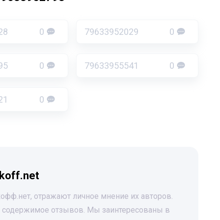
28
0
79633952029
0
95
0
79633955541
0
21
0
koff.net
офф.нет, отражают личное мнение их авторов.
за содержимое отзывов. Мы заинтересованы в