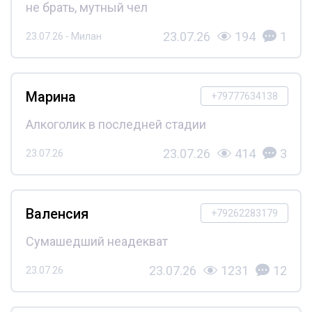
не брать, мутный чел
23.07.26
194
1
23.07.26 - Милан
Марина
+79777634138
Алкоголик в последней стадии
23.07.26
414
3
23.07.26
Валенсия
+79262283179
Сумашедший неадекват
23.07.26
1231
12
23.07.26