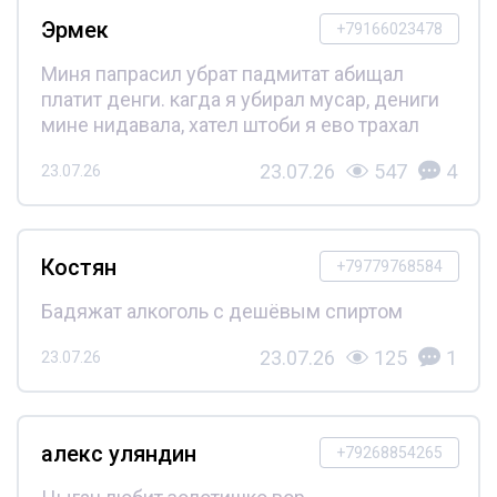
Эрмек
+79166023478
Миня папрасил убрат падмитат абищал
платит денги. кагда я убирал мусар, дениги
мине нидавала, хател штоби я ево трахал
23.07.26
547
4
23.07.26
Костян
+79779768584
Бадяжат алкоголь с дешёвым спиртом
23.07.26
125
1
23.07.26
алекс уляндин
+79268854265