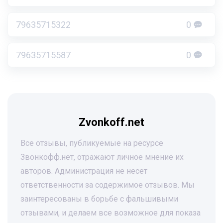
79635715322
0
79635715587
0
Zvonkoff.net
Все отзывы, публикуемые на ресурсе
Звонкофф.нет, отражают личное мнение их
авторов. Администрация не несет
ответственности за содержимое отзывов. Мы
заинтересованы в борьбе с фальшивыми
отзывами, и делаем все возможное для показа