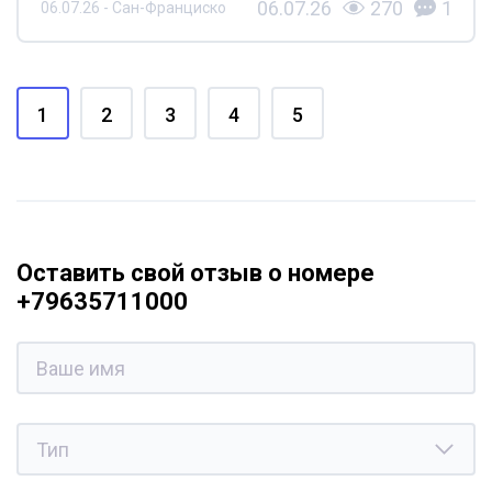
06.07.26
270
1
06.07.26 - Сан-Франциско
1
2
3
4
5
Оставить свой отзыв о номере
+79635711000