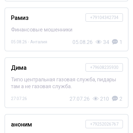
Рамиз
+79104342734
Финансовые мошенники
05.08.26
34
1
05.08.26 - Анталия
Дима
+79608235930
Типо центральная газовая служба, пидары
там а не газовая служба.
27.07.26
210
2
27.07.26
аноним
+79252026767