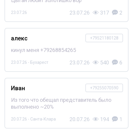
Цыган любит золотишко вор
23.07.26
317
2
23.07.26
алекс
+79521180128
кинул меня +79268854265
23.07.26
540
6
23.07.26 - Бухарест
Иван
+79255070590
Из того что обещал представитель было
выполнено ~20%
20.07.26
194
1
20.07.26 - Санта-Клара