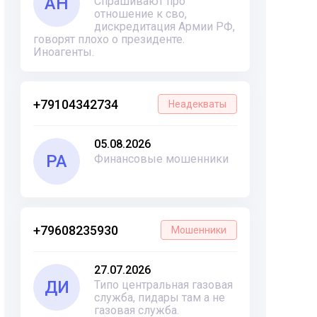
АН
Спрашивают про
отношение к сво,
дискредитация Армии РФ,
говорят плохо о президенте.
Иноагенты.
+79104342734
Неадекваты
05.08.2026
РА
Финансовые мошенники
+79608235930
Мошенники
27.07.2026
ДИ
Типо центральная газовая
служба, пидары там а не
газовая служба.