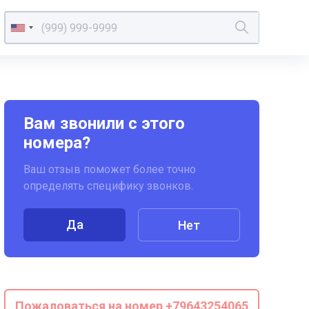
Вам звонили с этого
номера?
Ваш отзыв поможет более точно
определять специфику звонков.
Да
Нет
Пожаловаться на номер +79643254065