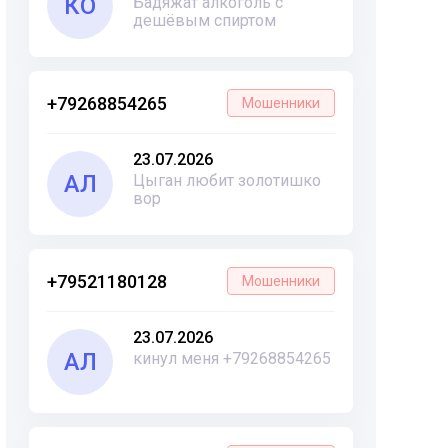
КО
Бадяжат алкоголь с
дешёвым спиртом
+79268854265
Мошенники
23.07.2026
АЛ
Цыган любит золотишко
вор
+79521180128
Мошенники
23.07.2026
АЛ
кинул меня +79268854265