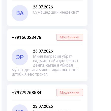
23.07.2026
ВА
Сумашедший неадекват
+79166023478
Мошенники
23.07.2026
ЭР
Миня папрасил убрат
падмитат абищал платит
денги. кагда я убирал
мусар, дениги мине нидавала, хател
штоби я ево трахал
+79779768584
Мошенники
23.07.2026