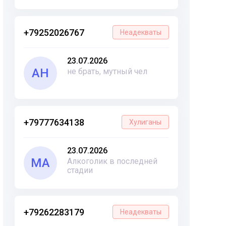
+79252026767
Неадекваты
23.07.2026
АН
не брать, мутный чел
+79777634138
Хулиганы
23.07.2026
МА
Алкоголик в последней
стадии
+79262283179
Неадекваты