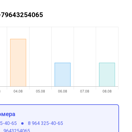
 +79643254065
омера
25-40-65
8 964 325-40-65
9643254065