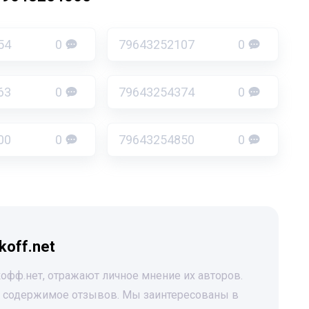
54
0
79643252107
0
63
0
79643254374
0
00
0
79643254850
0
koff.net
офф.нет, отражают личное мнение их авторов.
за содержимое отзывов. Мы заинтересованы в