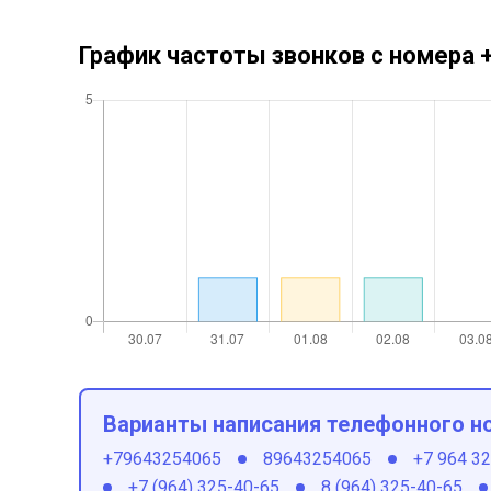
График частоты звонков с номера
Варианты написания телефонного н
+79643254065
89643254065
+7 964 3
+7 (964) 325-40-65
8 (964) 325-40-65