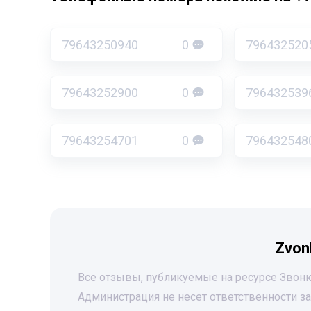
79643250940
0
796432520
79643252900
0
796432539
79643254701
0
796432548
Zvon
Все отзывы, публикуемые на ресурсе Звонк
Администрация не несет ответственности 