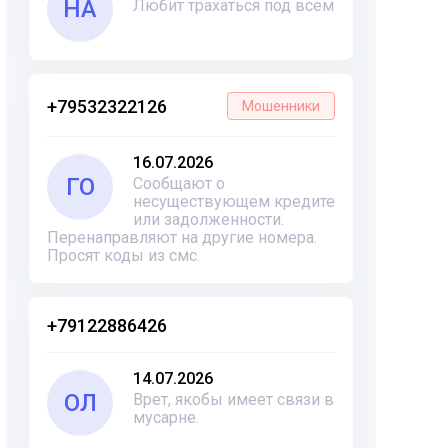
НА
Любит трахаться под всем
+79532322126
Мошенники
16.07.2026
ГО
Сообщают о
несуществующем кредите
или задолженности.
Перенаправляют на другие номера.
Просят коды из смс.
+79122886426
14.07.2026
ОЛ
Врет, якобы имеет связи в
мусарне.