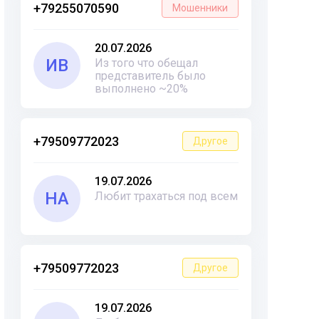
+79255070590
Мошенники
20.07.2026
ИВ
Из того что обещал
представитель было
выполнено ~20%
+79509772023
Другое
19.07.2026
НА
Любит трахаться под всем
+79509772023
Другое
19.07.2026