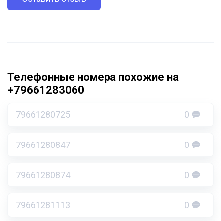
Телефонные номера похожие на
+79661283060
79661280725
0
79661280847
0
79661280874
0
79661281113
0