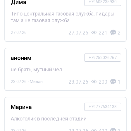
Дима
+79608235930
Типо центральная газовая служба, пидары
там а не газовая служба.
27.07.26
221
2
27.07.26
аноним
+79252026767
не брать, мутный чел
23.07.26
200
1
23.07.26 - Милан
Марина
+79777634138
Алкоголик в последней стадии
23.07.26
420
3
23.07.26