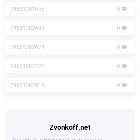
79661281655
0
79661282609
0
79661282674
0
79661282771
0
79661282916
0
Zvonkoff.net