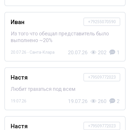
Иван
+79255070590
Из того что обещал представитель было
выполнено ~20%
20.07.26
202
1
20.07.26 - Санта-Клара
Настя
+79509772023
Любит трахаться под всем
19.07.26
260
2
19.07.26
Настя
+79509772023