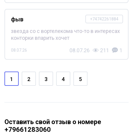
фыв
+74742261884
звезда со с вортелекома что-то в интересах
конторки впарить хочет
08.07.26
211
1
08.07.26
1
2
3
4
5
Оставить свой отзыв о номере
+79661283060