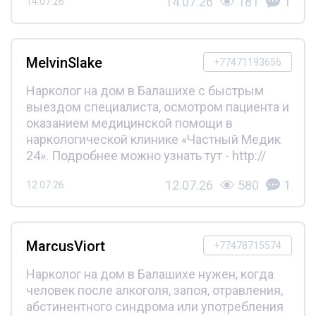
14.07.26
181
1
14.07.26
MelvinSlake
+77471193656
Нарколог на дом в Балашихе с быстрым
выездом специалиста, осмотром пациента и
оказанием медицинской помощи в
наркологической клинике «Частный Медик
24». Подробнее можно узнать тут - http://
12.07.26
580
1
12.07.26
MarcusViort
+77478715574
Нарколог на дом в Балашихе нужен, когда
человек после алкоголя, запоя, отравления,
абстинентного синдрома или употребления