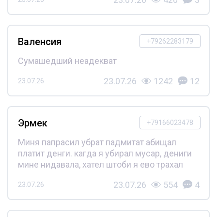
Валенсия
+79262283179
Сумашедший неадекват
23.07.26
1242
12
23.07.26
Эрмек
+79166023478
Миня папрасил убрат падмитат абищал
платит денги. кагда я убирал мусар, дениги
мине нидавала, хател штоби я ево трахал
23.07.26
554
4
23.07.26