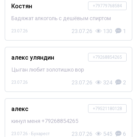
Костян
+79779768584
Бадяжат алкоголь с дешёвым спиртом
23.07.26
130
1
23.07.26
алекс уляндин
+79268854265
Цыган любит золотишко вор
23.07.26
324
2
23.07.26
алекс
+79521180128
кинул меня +79268854265
23.07.26
545
6
23.07.26 - Бухарест