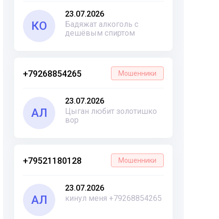
23.07.2026
КО
Бадяжат алкоголь с
дешёвым спиртом
+79268854265
Мошенники
23.07.2026
АЛ
Цыган любит золотишко
вор
+79521180128
Мошенники
23.07.2026
АЛ
кинул меня +79268854265