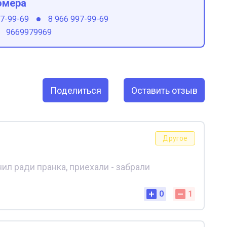
омера
97-99-69
8 966 997-99-69
9669979969
Поделиться
Оставить отзыв
Другое
ил ради пранка, приехали - забрали
0
1