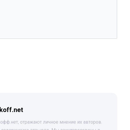
koff.net
офф.нет, отражают личное мнение их авторов.