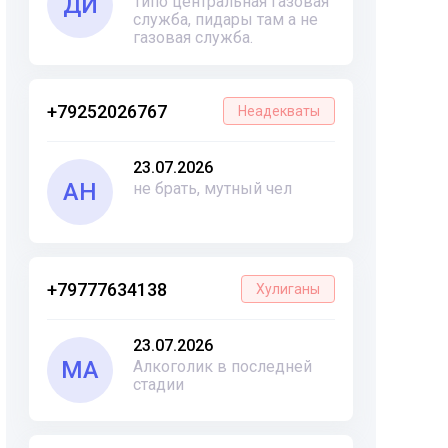
ДИ
Типо центральная газовая
служба, пидары там а не
газовая служба.
+79252026767
Неадекваты
23.07.2026
АН
не брать, мутный чел
+79777634138
Хулиганы
23.07.2026
МА
Алкоголик в последней
стадии