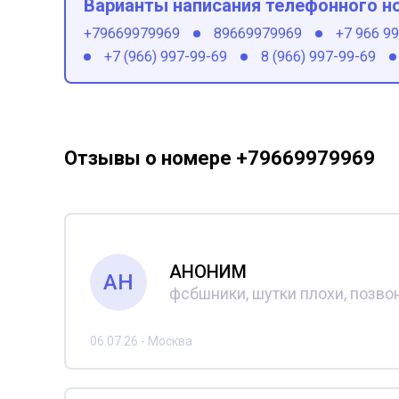
Варианты написания телефонного н
+79669979969
89669979969
+7 966 9
+7 (966) 997-99-69
8 (966) 997-99-69
Отзывы о номере +79669979969
АНОНИМ
АН
фсбшники, шутки плохи, позвон
06.07.26 - Москва