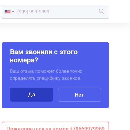
Вам звонили с этого
номера?
Ваш отзыв поможет более точно
определять специфику звонков.
Да
Нет
Пожаловаться на номер +79669979969