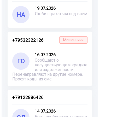
19.07.2026
НА
Любит трахаться под всем
+79532322126
Мошенники
16.07.2026
ГО
Сообщают о
несуществующем кредите
или задолженности.
Перенаправляют на другие номера.
Просят коды из смс.
+79122886426
14.07.2026
Врет, якобы имеет связи в