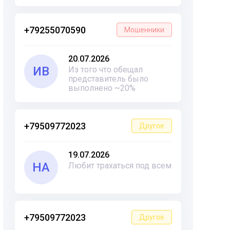
+79255070590
Мошенники
20.07.2026
ИВ
Из того что обещал
представитель было
выполнено ~20%
+79509772023
Другое
19.07.2026
НА
Любит трахаться под всем
+79509772023
Другое