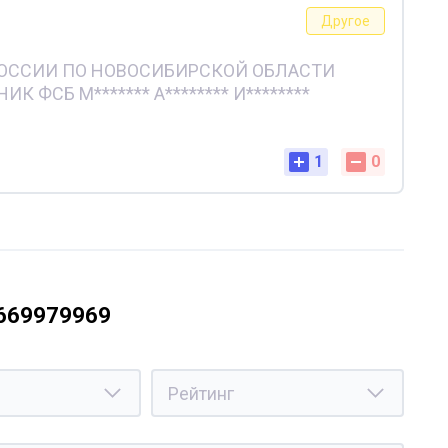
Другое
РОССИИ ПО НОВОСИБИРСКОЙ ОБЛАСТИ
 ФСБ М******* А******** И********
1
0
9669979969