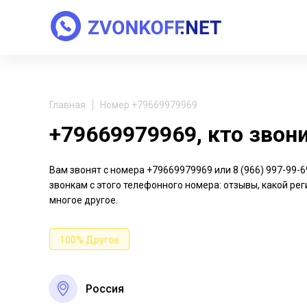
Главная
Номер +79669979969
+79669979969, кто звон
Вам звонят с номера +79669979969 или 8 (966) 997-99
звонкам с этого телефонного номера: отзывы, какой рег
многое другое.
100% Другое
Россия