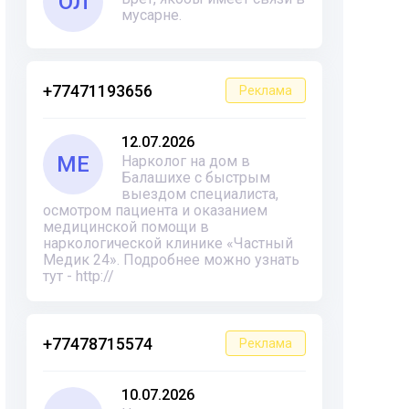
ОЛ
мусарне.
+77471193656
Реклама
12.07.2026
ME
Нарколог на дом в
Балашихе с быстрым
выездом специалиста,
осмотром пациента и оказанием
медицинской помощи в
наркологической клинике «Частный
Медик 24». Подробнее можно узнать
тут - http://
+77478715574
Реклама
10.07.2026