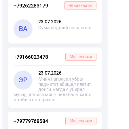
+79262283179
Неадекваты
23.07.2026
ВА
Сумашедший неадекват
+79166023478
Мошенники
23.07.2026
ЭР
Миня папрасил убрат
падмитат абищал платит
денги. кагда я убирал
мусар, дениги мине нидавала, хател
штоби я ево трахал
+79779768584
Мошенники