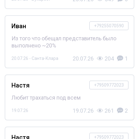
Иван
+79255070590
Из того что обещал представитель было
выполнено ~20%
20.07.26
204
1
20.07.26 - Санта-Клара
Настя
+79509772023
Любит трахаться под всем
19.07.26
261
2
19.07.26
Настя
+79509772023