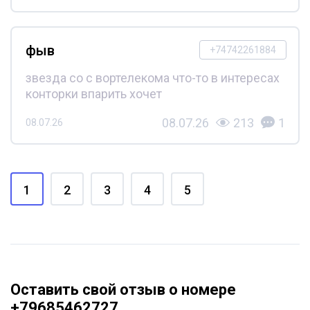
фыв
+74742261884
звезда со с вортелекома что-то в интересах
конторки впарить хочет
08.07.26
213
1
08.07.26
1
2
3
4
5
Оставить свой отзыв о номере
+79685462727