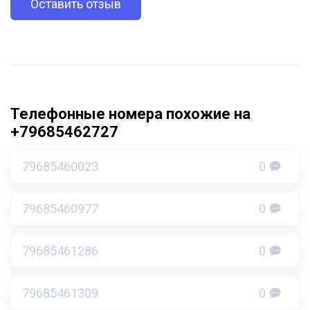
Оставить отзыв
Телефонные номера похожие на
+79685462727
79685460023
0
79685460977
0
79685461286
0
79685461309
0