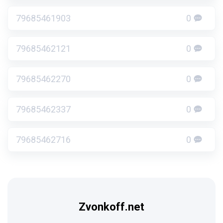
79685461903
0
79685462121
0
79685462270
0
79685462337
0
79685462716
0
Zvonkoff.net