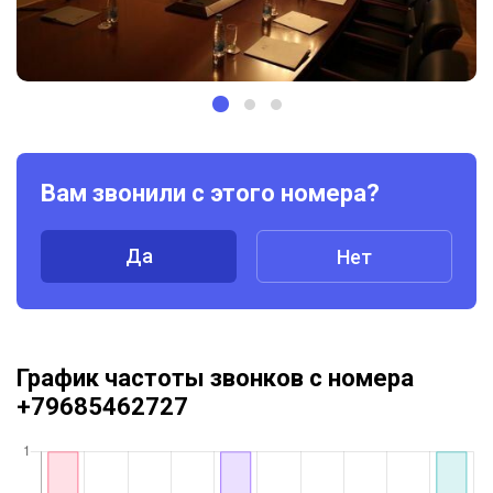
Вам звонили с этого номера?
Да
Нет
График частоты звонков с номера
+79685462727