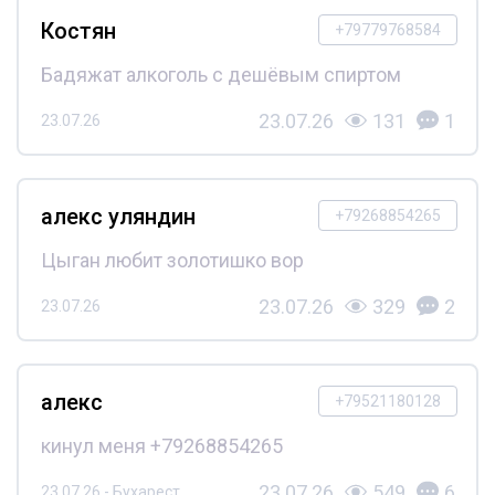
Костян
+79779768584
Бадяжат алкоголь с дешёвым спиртом
23.07.26
131
1
23.07.26
алекс уляндин
+79268854265
Цыган любит золотишко вор
23.07.26
329
2
23.07.26
алекс
+79521180128
кинул меня +79268854265
23.07.26
549
6
23.07.26 - Бухарест