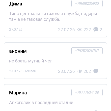
Дима
+79608235930
Типо центральная газовая служба, пидары
там а не газовая служба.
27.07.26
222
2
27.07.26
аноним
+79252026767
не брать, мутный чел
23.07.26
202
1
23.07.26 - Милан
Марина
+79777634138
Алкоголик в последней стадии