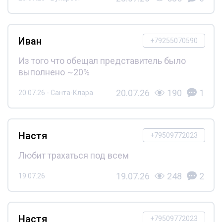
Иван
+79255070590
Из того что обещал представитель было
выполнено ~20%
20.07.26
190
1
20.07.26 - Санта-Клара
Настя
+79509772023
Любит трахаться под всем
19.07.26
248
2
19.07.26
Настя
+79509772023