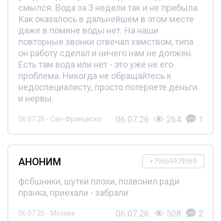
смылся. Вода за 3 недели так и не прибыла.
Как оказалось в дальнейшем в этом месте
даже в помине воды нет. На наши
повторные звонки отвечал хамством, типа
он работу сделал и ничего нам не должен.
Есть там вода или нет - это уже не его
проблема. Никогда не обращайтесь к
недоспециалисту, просто потеряете деньги
и нервы.
06.07.26
264
1
06.07.26 - Сан-Франциско
АНОНИМ
+79669979969
фсбшники, шутки плохи, позвонил ради
пранка, приехали - забрали
06.07.26
508
2
06.07.26 - Москва