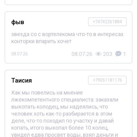
фыв
+74742261884
звезда со с вортелекома что-то в интересах
конторки впарить хочет
08.07.26
203
1
08.07.26
Таисия
+79051181176
Как мы повелись на мнение
лжекомпетентного специалиста: заказали
выкопать колодец, мы надеялись, что
человек хоть как-то разбирается в этом
деле, что-то походил по участку и давай
копать, итого выкопал более 10 колец,
увидел едва просвет воды, взял деньги и