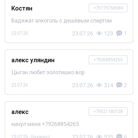
Костян
+79779768584
Бадяжат алкоголь с дешёвым спиртом
23.07.26
123
1
23.07.26
алекс уляндин
+79268854265
Цыган любит золотишко вор
23.07.26
314
2
23.07.26
алекс
+79521180128
кинул меня +79268854265
23.07.26
535
6
23.07.26 - Бухарест