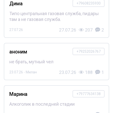
Дима
+79608235930
Типо центральная газовая служба, пидары
там а не газовая служба.
27.07.26
207
2
27.07.26
аноним
+79252026767
не брать, мутный чел
23.07.26
188
1
23.07.26 - Милан
Марина
+79777634138
Алкоголик в последней стадии