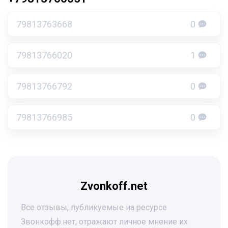
79813763668
0
79813766020
1
79813766792
0
79813766985
0
Zvonkoff.net
Все отзывы, публикуемые на ресурсе
Звонкофф.нет, отражают личное мнение их