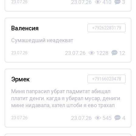
23.07.26
410
3
23.07.26
Валенсия
+79262283179
Сумашедший неадекват
23.07.26
1228
12
23.07.26
Эрмек
+79166023478
Миня папрасил убрат падмитат абищал
платит денги. кагда я убирал мусар, дениги
мине нидавала, хател штоби я ево трахал
23.07.26
545
4
23.07.26