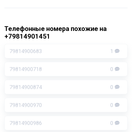
Телефонные номера похожие на
+79814901451
79814900683
1
79814900718
0
79814900874
0
79814900970
0
79814900986
0