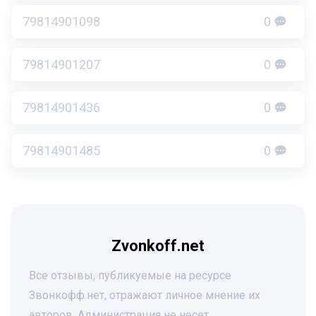
79814901098
0
79814901207
0
79814901436
0
79814901485
0
Zvonkoff.net
Все отзывы, публикуемые на ресурсе
Звонкофф.нет, отражают личное мнение их
авторов. Администрация не несет