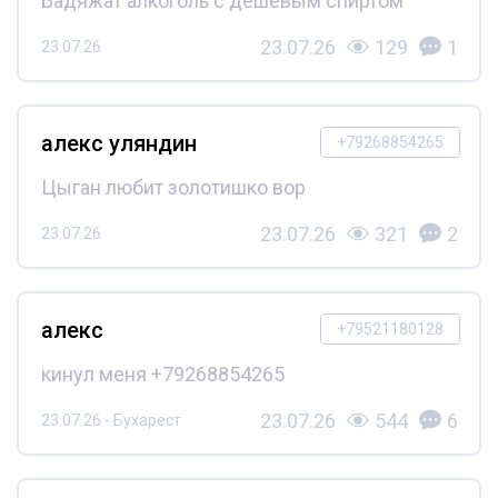
Бадяжат алкоголь с дешёвым спиртом
23.07.26
129
1
23.07.26
алекс уляндин
+79268854265
Цыган любит золотишко вор
23.07.26
321
2
23.07.26
алекс
+79521180128
кинул меня +79268854265
23.07.26
544
6
23.07.26 - Бухарест