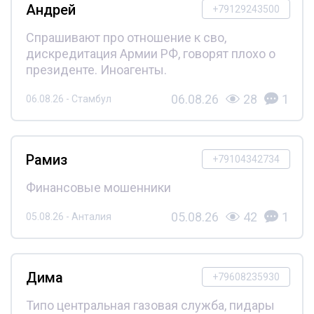
Андрей
+79129243500
Спрашивают про отношение к сво,
дискредитация Армии РФ, говорят плохо о
президенте. Иноагенты.
06.08.26
28
1
06.08.26 - Стамбул
Рамиз
+79104342734
Финансовые мошенники
05.08.26
42
1
05.08.26 - Анталия
Дима
+79608235930
Типо центральная газовая служба, пидары