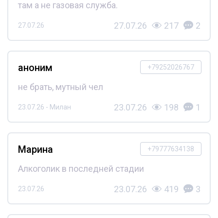
там а не газовая служба.
27.07.26
217
2
27.07.26
аноним
+79252026767
не брать, мутный чел
23.07.26
198
1
23.07.26 - Милан
Марина
+79777634138
Алкоголик в последней стадии
23.07.26
419
3
23.07.26