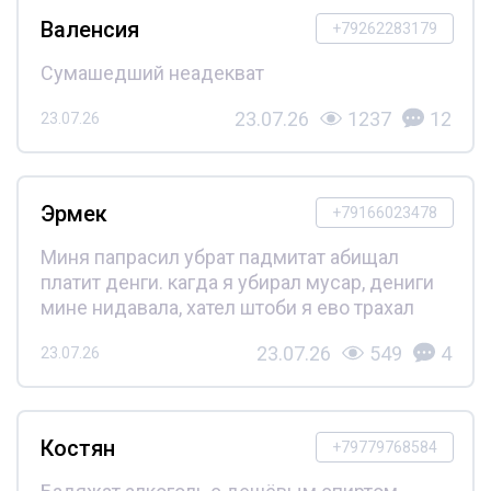
Валенсия
+79262283179
Сумашедший неадекват
23.07.26
1237
12
23.07.26
Эрмек
+79166023478
Миня папрасил убрат падмитат абищал
платит денги. кагда я убирал мусар, дениги
мине нидавала, хател штоби я ево трахал
23.07.26
549
4
23.07.26
Костян
+79779768584