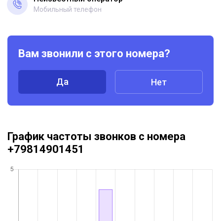
Мобильный телефон
Вам звонили с этого номера?
Да
Нет
График частоты звонков с номера
+79814901451