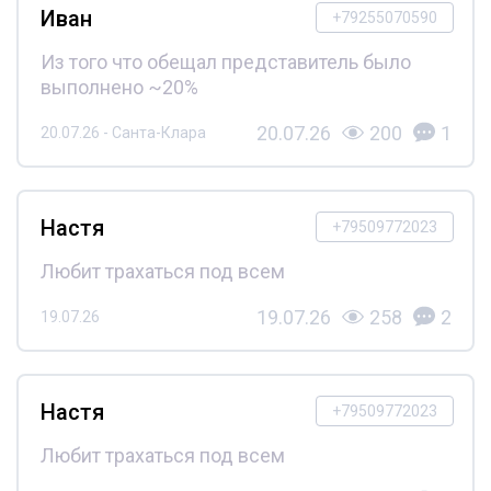
Иван
+79255070590
Из того что обещал представитель было
выполнено ~20%
20.07.26
200
1
20.07.26 - Санта-Клара
Настя
+79509772023
Любит трахаться под всем
19.07.26
258
2
19.07.26
Настя
+79509772023
Любит трахаться под всем