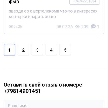
фыв
+74742261884
звезда со с вортелекома что-то в интересах
конторки впарить хочет
08.07.26
209
1
08.07.26
1
2
3
4
5
Оставить свой отзыв о номере
+79814901451