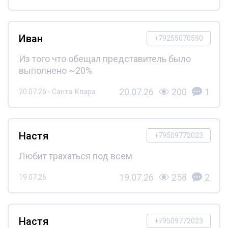
Иван
+79255070590
Из того что обещал представитель было
выполнено ~20%
20.07.26
200
1
20.07.26 - Санта-Клара
Настя
+79509772023
Любит трахаться под всем
19.07.26
258
2
19.07.26
Настя
+79509772023