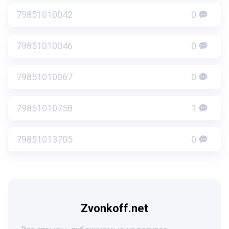
79851010042
0
79851010046
0
79851010067
0
79851010758
1
79851013705
0
Zvonkoff.net