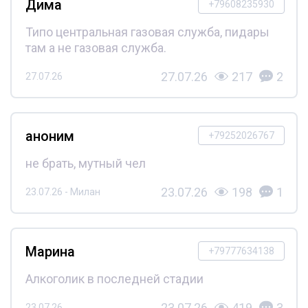
Дима
+79608235930
Типо центральная газовая служба, пидары
там а не газовая служба.
27.07.26
217
2
27.07.26
аноним
+79252026767
не брать, мутный чел
23.07.26
198
1
23.07.26 - Милан
Марина
+79777634138
Алкоголик в последней стадии
23.07.26
419
3
23.07.26