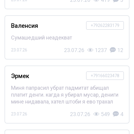
Валенсия
+79262283179
Сумашедший неадекват
23.07.26
1237
12
23.07.26
Эрмек
+79166023478
Миня папрасил убрат падмитат абищал
платит денги. кагда я убирал мусар, дениги
мине нидавала, хател штоби я ево трахал
23.07.26
549
4
23.07.26