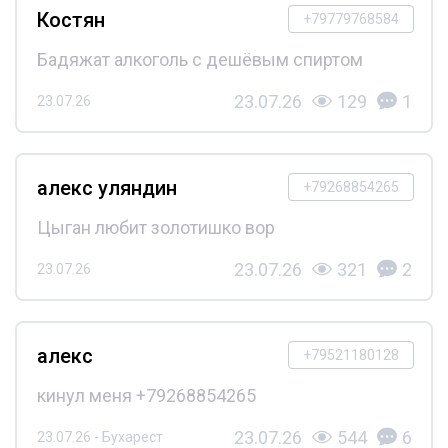
Костян
+79779768584
Бадяжат алкоголь с дешёвым спиртом
23.07.26
129
1
23.07.26
алекс уляндин
+79268854265
Цыган любит золотишко вор
23.07.26
321
2
23.07.26
алекс
+79521180128
кинул меня +79268854265
23.07.26
544
6
23.07.26 - Бухарест