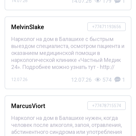
14.07.26
179
1
14.07.26
MelvinSlake
+77471193656
Нарколог на дом в Балашихе с быстрым
выездом специалиста, осмотром пациента и
оказанием медицинской помощи в
наркологической клинике «Частный Медик
24». Подробнее можно узнать тут - http://
12.07.26
574
1
12.07.26
MarcusViort
+77478715574
Нарколог на дом в Балашихе нужен, когда
человек после алкоголя, запоя, отравления,
абстинентного синдрома или употребления