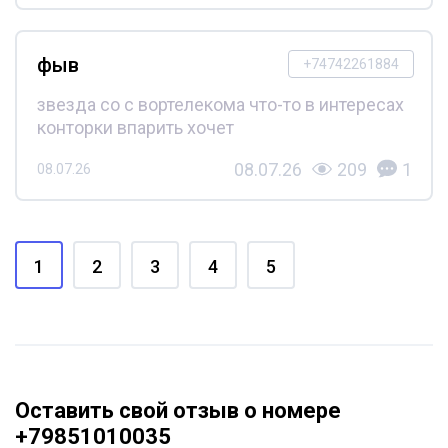
фыв
+74742261884
звезда со с вортелекома что-то в интересах
конторки впарить хочет
08.07.26
209
1
08.07.26
1
2
3
4
5
Оставить свой отзыв о номере
+79851010035