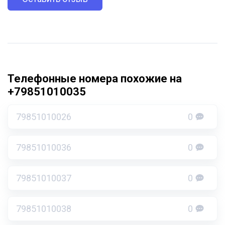
Телефонные номера похожие на
+79851010035
79851010026
0
79851010036
0
79851010037
0
79851010038
0