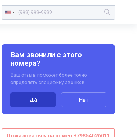
Вам звонили с этого
номера?
Ваш отзыв поможет более точно
определять специфику звонков.
Да
Нет
Пожаловаться на номер +79854026011