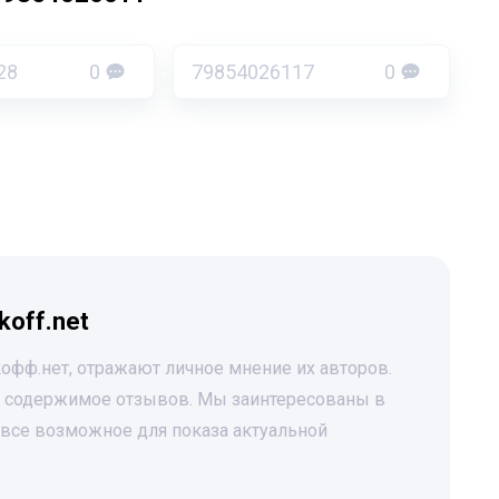
28
0
79854026117
0
koff.net
офф.нет, отражают личное мнение их авторов.
за содержимое отзывов. Мы заинтересованы в
все возможное для показа актуальной