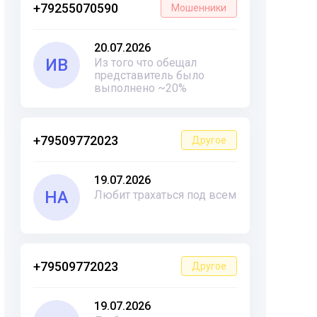
+79255070590
Мошенники
20.07.2026
ИВ
Из того что обещал
представитель было
выполнено ~20%
+79509772023
Другое
19.07.2026
НА
Любит трахаться под всем
+79509772023
Другое
19.07.2026