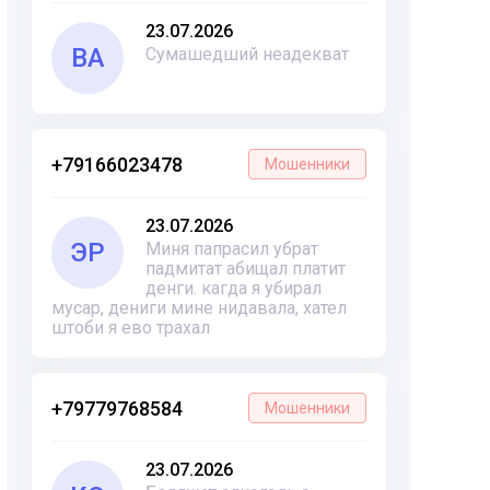
23.07.2026
ВА
Сумашедший неадекват
+79166023478
Мошенники
23.07.2026
ЭР
Миня папрасил убрат
падмитат абищал платит
денги. кагда я убирал
мусар, дениги мине нидавала, хател
штоби я ево трахал
+79779768584
Мошенники
23.07.2026