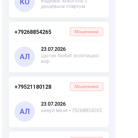
КО
Бадяжат алкоголь с
дешёвым спиртом
+79268854265
Мошенники
23.07.2026
АЛ
Цыган любит золотишко
вор
+79521180128
Мошенники
23.07.2026
АЛ
кинул меня +79268854265