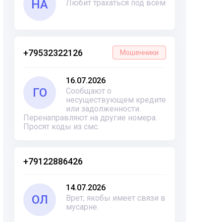
НА
Любит трахаться под всем
+79532322126
Мошенники
16.07.2026
ГО
Сообщают о
несуществующем кредите
или задолженности.
Перенаправляют на другие номера.
Просят коды из смс.
+79122886426
14.07.2026
ОЛ
Врет, якобы имеет связи в
мусарне.