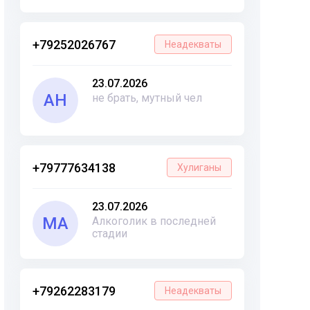
+79252026767
Неадекваты
23.07.2026
АН
не брать, мутный чел
+79777634138
Хулиганы
23.07.2026
МА
Алкоголик в последней
стадии
+79262283179
Неадекваты