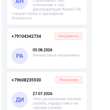
АН
Спрашивают про
отношение к сво,
дискредитация Армии РФ,
говорят плохо о президенте.
Иноагенты.
+79104342734
Неадекваты
05.08.2026
РА
Финансовые мошенники
+79608235930
Мошенники
27.07.2026
ДИ
Типо центральная газовая
служба, пидары там а не
газовая служба.