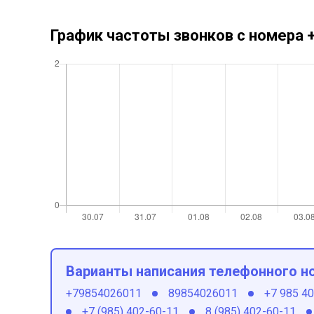
График частоты звонков с номера
Варианты написания телефонного н
+79854026011
89854026011
+7 985 4
+7 (985) 402-60-11
8 (985) 402-60-11