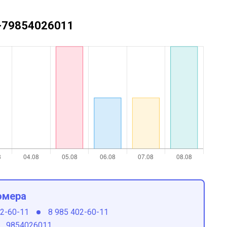
 +79854026011
омера
02-60-11
8 985 402-60-11
9854026011