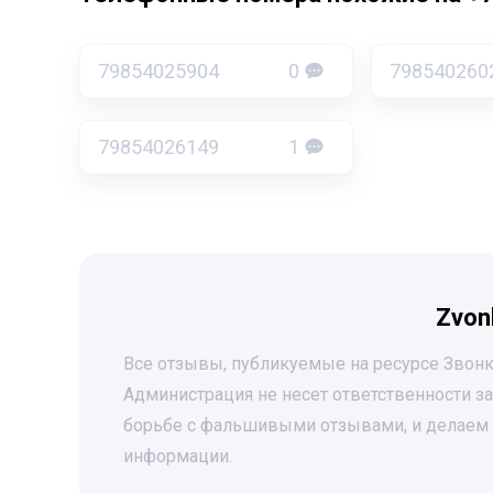
79854025904
0
798540260
79854026149
1
Zvon
Все отзывы, публикуемые на ресурсе Звонк
Администрация не несет ответственности 
борьбе с фальшивыми отзывами, и делаем 
информации.