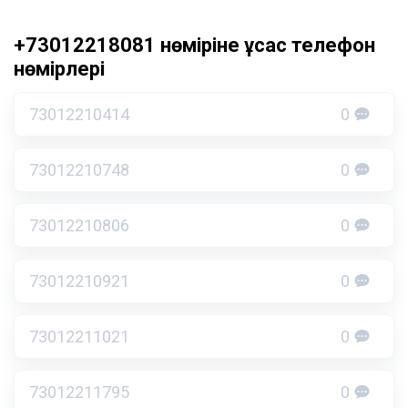
+73012218081 нөміріне ұқсас телефон
нөмірлері
73012210414
0
73012210748
0
73012210806
0
73012210921
0
73012211021
0
73012211795
0