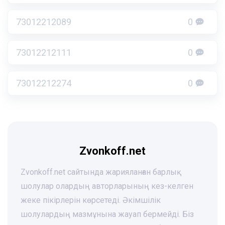
73012212089
0
73012212111
0
73012212274
0
Zvonkoff.net
Zvonkoff.net сайтында жарияланған барлық
шолулар олардың авторларының кез-келген
жеке пікірлерін көрсетеді. Әкімшілік
шолулардың мазмұнына жауап бермейді. Біз