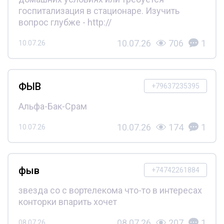
госпитализация в стационаре. Изучить
вопрос глубже - http://
10.07.26
706
1
10.07.26
ФЫВ
+79637235395
Альфа-Бак-Срам
10.07.26
174
1
10.07.26
фыв
+74742261884
звезда со с вортелекома что-то в интересах
конторки впарить хочет
08.07.26
207
1
08.07.26