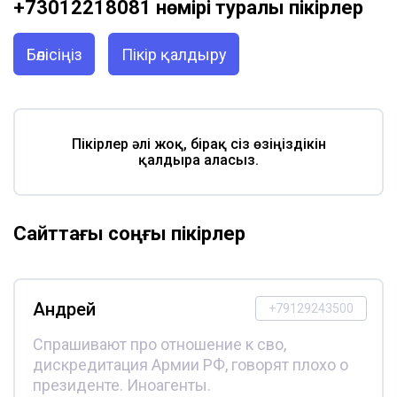
+73012218081 нөмірі туралы пікірлер
Бөлісіңіз
Пікір қалдыру
Пікірлер әлі жоқ, бірақ сіз өзіңіздікін
қалдыра аласыз.
Сайттағы соңғы пікірлер
Андрей
+79129243500
Спрашивают про отношение к сво,
дискредитация Армии РФ, говорят плохо о
президенте. Иноагенты.