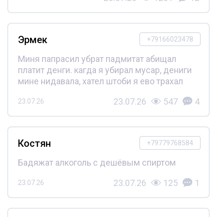
Эрмек
+79166023478
Миня папрасил убрат падмитат абищал
платит денги. кагда я убирал мусар, дениги
мине нидавала, хател штоби я ево трахал
23.07.26
547
4
23.07.26
Костян
+79779768584
Бадяжат алкоголь с дешёвым спиртом
23.07.26
125
1
23.07.26