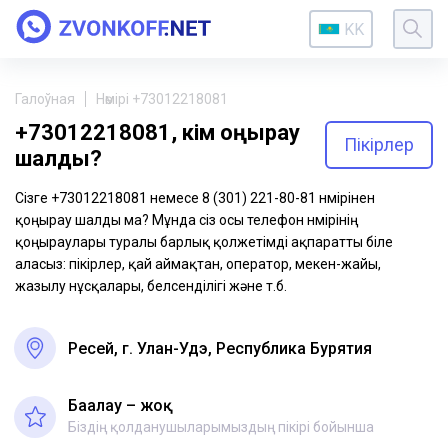
KK
Галоўная
Нөмірі +73012218081
+73012218081, кім қоңырау
Пікірлер
шалды?
Сізге +73012218081 немесе 8 (301) 221-80-81 нөмірінен
қоңырау шалды ма? Мұнда сіз осы телефон нөмірінің
қоңыраулары туралы барлық қолжетімді ақпаратты біле
аласыз: пікірлер, қай аймақтан, оператор, мекен-жайы,
жазылу нұсқалары, белсенділігі және т.б.
Ресей, г. Улан-Удэ, Республика Бурятия
Бағалау – жоқ
Біздің қолданушыларымыздың пікірі бойынша