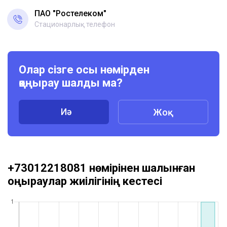
ПАО "Ростелеком"
Стационарлық телефон
Олар сізге осы нөмірден
қоңырау шалды ма?
Иә
Жоқ
+73012218081 нөмірінен шалынған
қоңыраулар жиілігінің кестесі