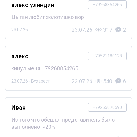
алекс уляндин
+79268854265
Цыган любит золотишко вор
23.07.26
317
2
23.07.26
алекс
+79521180128
кинул меня +79268854265
23.07.26
540
6
23.07.26 - Бухарест
Иван
+79255070590
Из того что обещал представитель было
выполнено ~20%