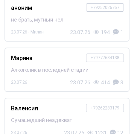
аноним
+79252026767
не брать, мутный чел
23.07.26
194
1
23.07.26 - Милан
Марина
+79777634138
Алкоголик в последней стадии
23.07.26
414
3
23.07.26
Валенсия
+79262283179
Сумашедший неадекват
23.07.26
1231
12
23.07.26