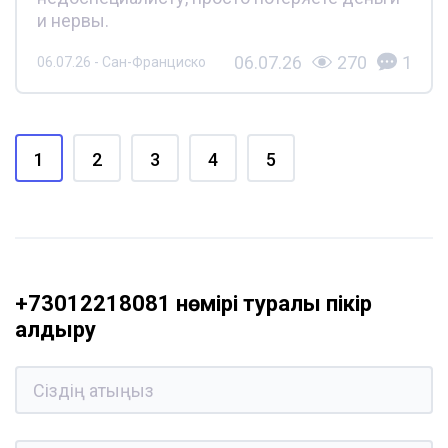
и нервы.
06.07.26
270
1
06.07.26 - Сан-Франциско
1
2
3
4
5
+73012218081 нөмірі туралы пікір
қалдыру