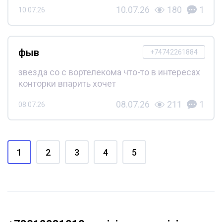
10.07.26
180
1
10.07.26
фыв
+74742261884
звезда со с вортелекома что-то в интересах
конторки впарить хочет
08.07.26
211
1
08.07.26
1
2
3
4
5