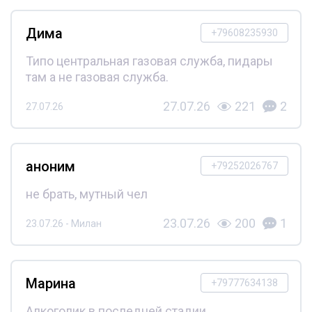
Дима
+79608235930
Типо центральная газовая служба, пидары
там а не газовая служба.
27.07.26
221
2
27.07.26
аноним
+79252026767
не брать, мутный чел
23.07.26
200
1
23.07.26 - Милан
Марина
+79777634138
Алкоголик в последней стадии