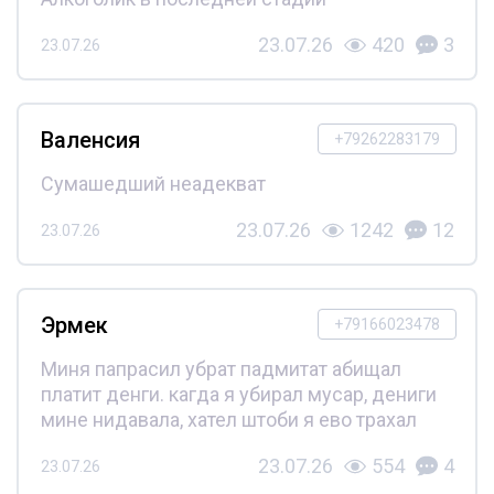
23.07.26
420
3
23.07.26
Валенсия
+79262283179
Сумашедший неадекват
23.07.26
1242
12
23.07.26
Эрмек
+79166023478
Миня папрасил убрат падмитат абищал
платит денги. кагда я убирал мусар, дениги
мине нидавала, хател штоби я ево трахал
23.07.26
554
4
23.07.26