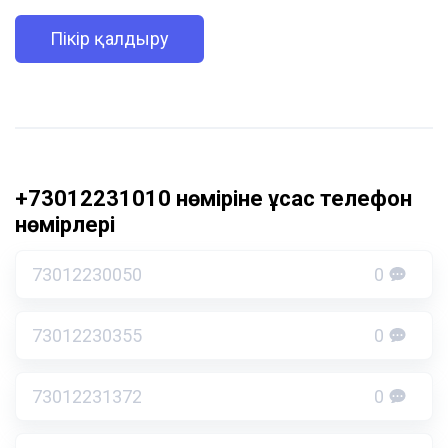
Пікір қалдыру
+73012231010 нөміріне ұқсас телефон
нөмірлері
73012230050
0
73012230355
0
73012231372
0