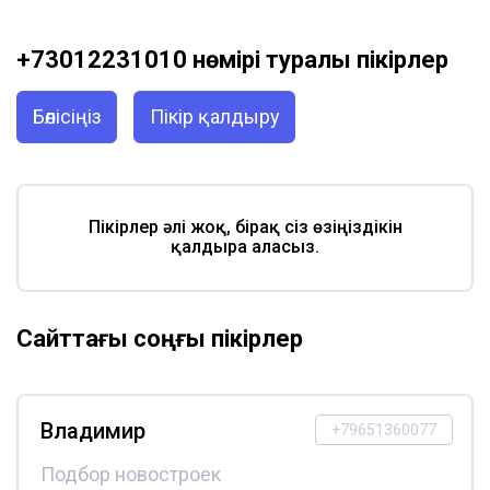
+73012231010 нөмірі туралы пікірлер
Бөлісіңіз
Пікір қалдыру
Пікірлер әлі жоқ, бірақ сіз өзіңіздікін
қалдыра аласыз.
Сайттағы соңғы пікірлер
Владимир
+79651360077
Подбор новостроек