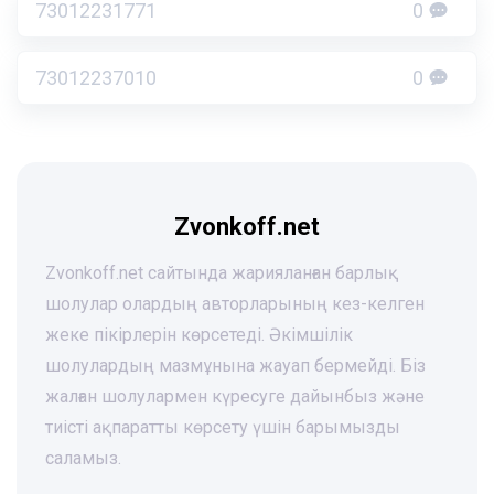
73012231771
0
73012237010
0
Zvonkoff.net
Zvonkoff.net сайтында жарияланған барлық
шолулар олардың авторларының кез-келген
жеке пікірлерін көрсетеді. Әкімшілік
шолулардың мазмұнына жауап бермейді. Біз
жалған шолулармен күресуге дайынбыз және
тиісті ақпаратты көрсету үшін барымызды
саламыз.