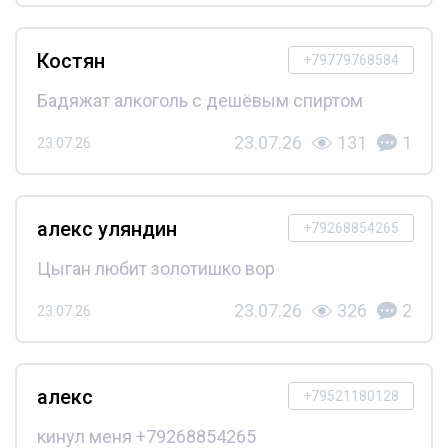
Костян
+79779768584
Бадяжат алкоголь с дешёвым спиртом
23.07.26
131
1
23.07.26
алекс уляндин
+79268854265
Цыган любит золотишко вор
23.07.26
326
2
23.07.26
алекс
+79521180128
кинул меня +79268854265