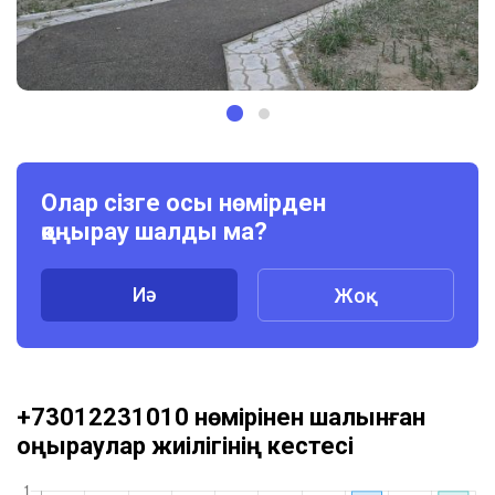
Олар сізге осы нөмірден
қоңырау шалды ма?
Иә
Жоқ
+73012231010 нөмірінен шалынған
қоңыраулар жиілігінің кестесі