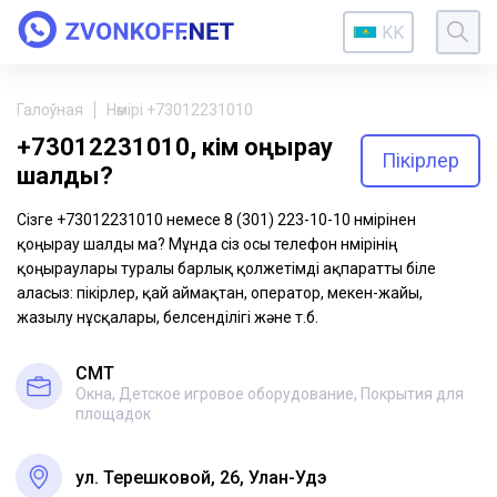
KK
Галоўная
Нөмірі +73012231010
+73012231010, кім қоңырау
Пікірлер
шалды?
Сізге +73012231010 немесе 8 (301) 223-10-10 нөмірінен
қоңырау шалды ма? Мұнда сіз осы телефон нөмірінің
қоңыраулары туралы барлық қолжетімді ақпаратты біле
аласыз: пікірлер, қай аймақтан, оператор, мекен-жайы,
жазылу нұсқалары, белсенділігі және т.б.
СМТ
Окна, Детское игровое оборудование, Покрытия для
площадок
ул. Терешковой, 26, Улан-Удэ