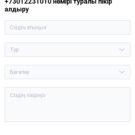
+73012231010 нөмірі туралы пікір
қалдыру