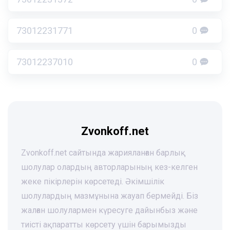
73012231771
0
73012237010
0
Zvonkoff.net
Zvonkoff.net сайтында жарияланған барлық
шолулар олардың авторларының кез-келген
жеке пікірлерін көрсетеді. Әкімшілік
шолулардың мазмұнына жауап бермейді. Біз
жалған шолулармен күресуге дайынбыз және
тиісті ақпаратты көрсету үшін барымызды