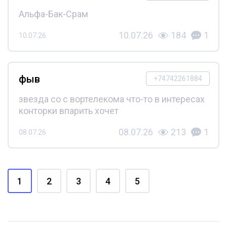
Альфа-Бак-Срам
10.07.26
184
1
10.07.26
фыв
+74742261884
звезда со с вортелекома что-то в интересах
конторки впарить хочет
08.07.26
213
1
08.07.26
1
2
3
4
5