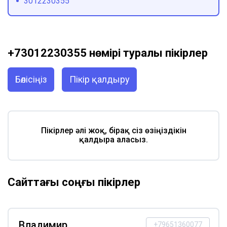
3012230355
+73012230355 нөмірі туралы пікірлер
Бөлісіңіз
Пікір қалдыру
Пікірлер әлі жоқ, бірақ сіз өзіңіздікін
қалдыра аласыз.
Сайттағы соңғы пікірлер
Владимир
+79651360077