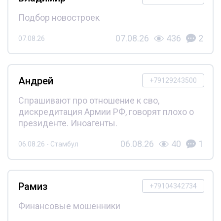
Подбор новостроек
07.08.26
436
2
07.08.26
Андрей
+79129243500
Спрашивают про отношение к сво,
дискредитация Армии РФ, говорят плохо о
президенте. Иноагенты.
06.08.26
40
1
06.08.26 - Стамбул
Рамиз
+79104342734
Финансовые мошенники