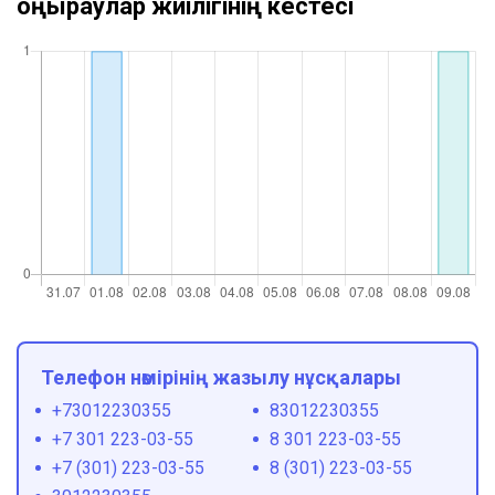
қоңыраулар жиілігінің кестесі
Телефон нөмірінің жазылу нұсқалары
+73012230355
83012230355
+7 301 223-03-55
8 301 223-03-55
+7 (301) 223-03-55
8 (301) 223-03-55