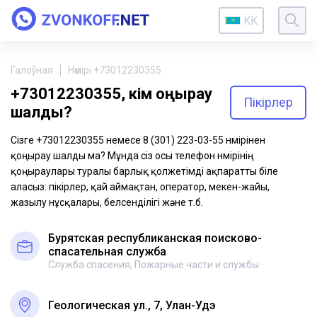
KK
Галоўная
Нөмірі +73012230355
+73012230355, кім қоңырау
Пікірлер
шалды?
Сізге +73012230355 немесе 8 (301) 223-03-55 нөмірінен
қоңырау шалды ма? Мұнда сіз осы телефон нөмірінің
қоңыраулары туралы барлық қолжетімді ақпаратты біле
аласыз: пікірлер, қай аймақтан, оператор, мекен-жайы,
жазылу нұсқалары, белсенділігі және т.б.
Бурятская республиканская поисково-
спасательная служба
Служба спасения, Пожарные части и службы
Геологическая ул., 7, Улан-Удэ