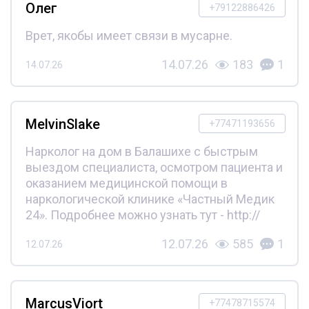
Олег
+79122886426
Врет, якобы имеет связи в мусарне.
14.07.26
183
1
14.07.26
MelvinSlake
+77471193656
Нарколог на дом в Балашихе с быстрым
выездом специалиста, осмотром пациента и
оказанием медицинской помощи в
наркологической клинике «Частный Медик
24». Подробнее можно узнать тут - http://
12.07.26
585
1
12.07.26
MarcusViort
+77478715574