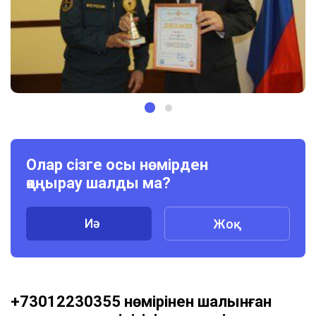
Олар сізге осы нөмірден
қоңырау шалды ма?
Иә
Жоқ
+73012230355 нөмірінен шалынған