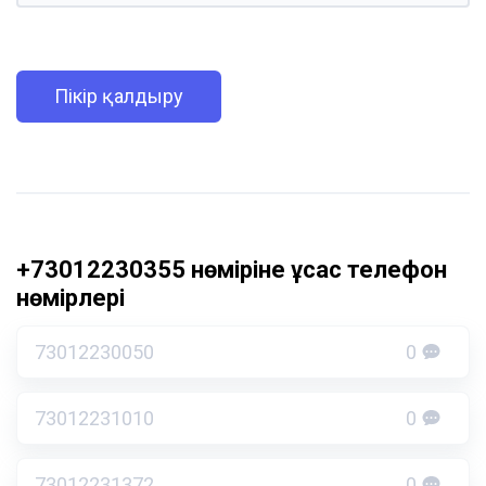
Пікір қалдыру
+73012230355 нөміріне ұқсас телефон
нөмірлері
73012230050
0
73012231010
0
73012231372
0