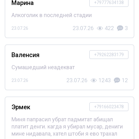
Марина
+79777634138
Алкоголик в последней стадии
23.07.26
422
3
23.07.26
Валенсия
+79262283179
Сумашедший неадекват
23.07.26
1243
12
23.07.26
Эрмек
+79166023478
Миня папрасил убрат падмитат абищал
платит денги. кагда я убирал мусар, дениги
мине нидавала, хател штоби я ево трахал