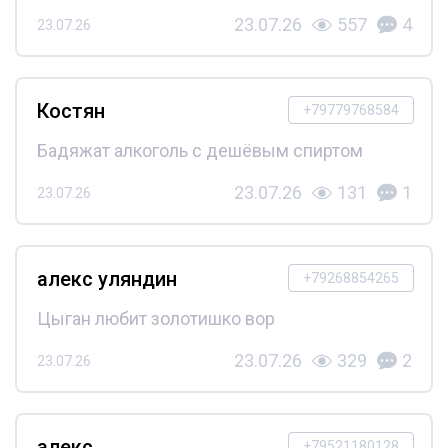
23.07.26
557
4
23.07.26
Костян
+79779768584
Бадяжат алкоголь с дешёвым спиртом
23.07.26
131
1
23.07.26
алекс уляндин
+79268854265
Цыган любит золотишко вор
23.07.26
329
2
23.07.26
алекс
+79521180128