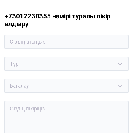
+73012230355 нөмірі туралы пікір
қалдыру