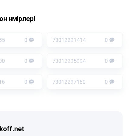
н нөмірлері
85
0
73012291414
0
00
0
73012295994
0
16
0
73012297160
0
koff.net