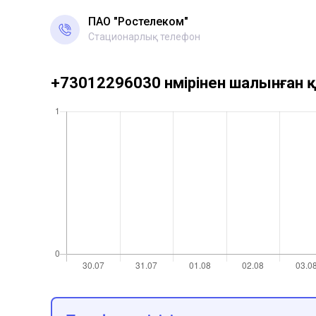
ПАО "Ростелеком"
Стационарлық телефон
+73012296030 нөмірінен шалынған қ