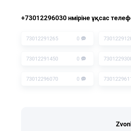
+73012296030 нөміріне ұқсас телефо
73012291265
0
730122912
73012291450
0
730122930
73012296070
0
730122961
Zvon