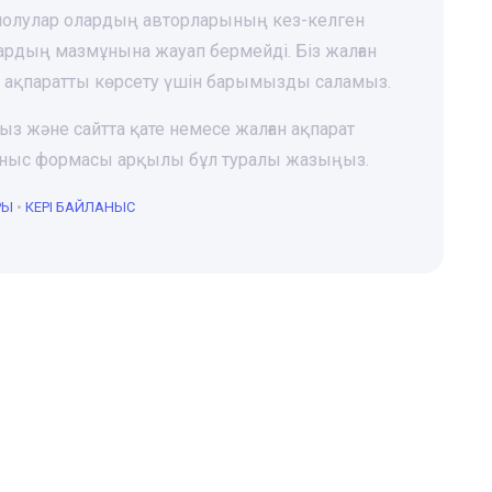
 шолулар олардың авторларының кез-келген
лардың мазмұнына жауап бермейді. Біз жалған
і ақпаратты көрсету үшін барымызды саламыз.
ңыз және сайтта қате немесе жалған ақпарат
йланыс формасы арқылы бұл туралы жазыңыз.
РЫ
•
КЕРІ БАЙЛАНЫС