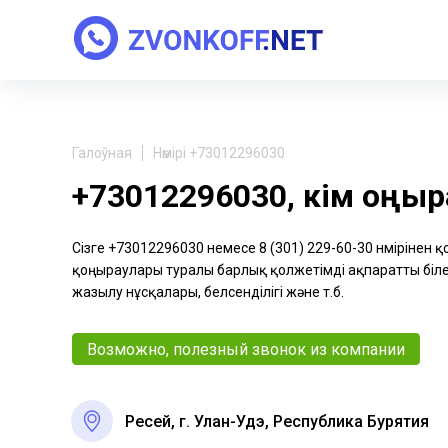
Галоўная
Нөмірі +73012296030
+73012296030, кім қоңы
Сізге +73012296030 немесе 8 (301) 229-60-30 нөмірінен 
қоңыраулары туралы барлық қолжетімді ақпаратты біле 
жазылу нұсқалары, белсенділігі және т.б.
Возможно, полезный звонок из компании
Ресей, г. Улан-Удэ, Республика Бурятия