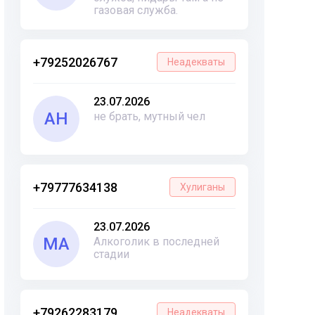
газовая служба.
+79252026767
Неадекваты
23.07.2026
АН
не брать, мутный чел
+79777634138
Хулиганы
23.07.2026
МА
Алкоголик в последней
стадии
+79262283179
Неадекваты