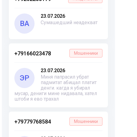
23.07.2026
ВА
Сумашедший неадекват
+79166023478
Мошенники
23.07.2026
ЭР
Миня папрасил убрат
падмитат абищал платит
денги. кагда я убирал
мусар, дениги мине нидавала, хател
штоби я ево трахал
+79779768584
Мошенники