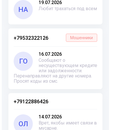
19.07.2026
НА
Любит трахаться под всем
+79532322126
Мошенники
16.07.2026
ГО
Сообщают о
несуществующем кредите
или задолженности.
Перенаправляют на другие номера.
Просят коды из смс.
+79122886426
14.07.2026
ОЛ
Врет, якобы имеет связи в
мусарне.