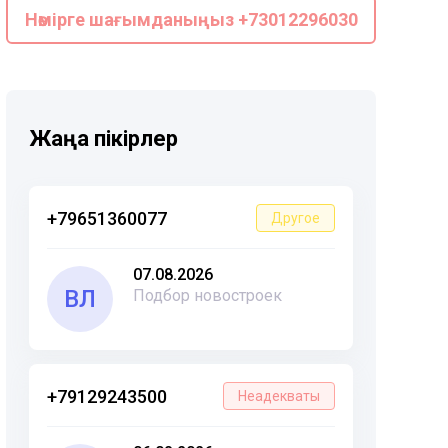
Нөмірге шағымданыңыз +73012296030
Жаңа пікірлер
+79651360077
Другое
07.08.2026
ВЛ
Подбор новостроек
+79129243500
Неадекваты