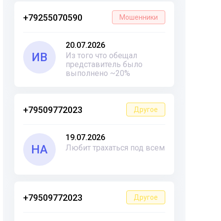
+79255070590
Мошенники
20.07.2026
ИВ
Из того что обещал
представитель было
выполнено ~20%
+79509772023
Другое
19.07.2026
НА
Любит трахаться под всем
+79509772023
Другое