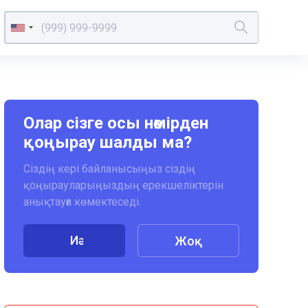
Олар сізге осы нөмірден
қоңырау шалды ма?
Сіздің кері байланысыңыз сіздің
қоңырауларыңыздың ерекшеліктерін
анықтауға көмектеседі.
Иә
Жоқ