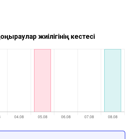
оңыраулар жиілігінің кестесі