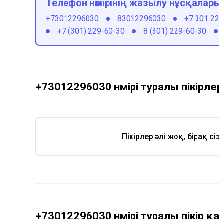
Телефон нөмірінің жазылу нұсқалар
+73012296030
83012296030
+7 301 2
+7 (301) 229-60-30
8 (301) 229-60-30
+73012296030 нөмірі туралы пікірле
Пікірлер әлі жоқ, бірақ с
+73012296030 нөмірі туралы пікір 