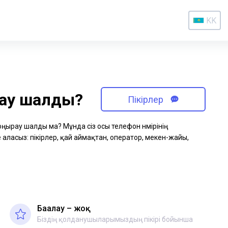
KK
рау шалды?
Пікірлер
қоңырау шалды ма? Мұнда сіз осы телефон нөмірінің
аласыз: пікірлер, қай аймақтан, оператор, мекен-жайы,
Бағалау – жоқ
Біздің қолданушыларымыздың пікірі бойынша