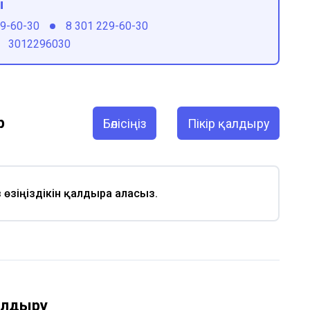
ы
29-60-30
8 301 229-60-30
3012296030
р
Бөлісіңіз
Пікір қалдыру
із өзіңіздікін қалдыра аласыз.
қалдыру