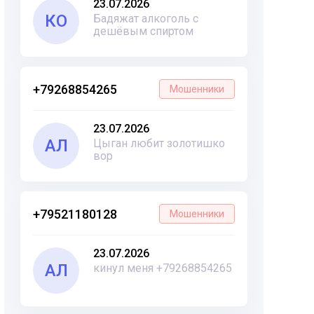
23.07.2026
КО
Бадяжат алкоголь с
дешёвым спиртом
+79268854265
Мошенники
23.07.2026
АЛ
Цыган любит золотишко
вор
+79521180128
Мошенники
23.07.2026
АЛ
кинул меня +79268854265