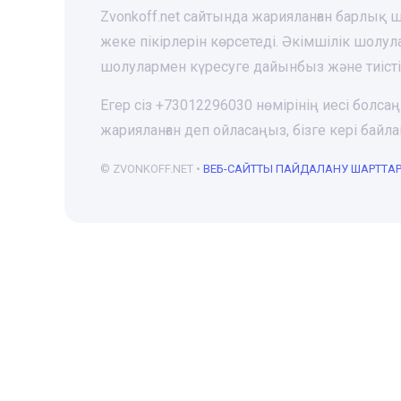
Zvonkoff.net сайтында жарияланған барлық
жеке пікірлерін көрсетеді. Әкімшілік шолу
шолулармен күресуге дайынбыз және тиіст
Егер сіз +73012296030 нөмірінің иесі болса
жарияланған деп ойласаңыз, бізге кері ба
© ZVONKOFF.NET •
ВЕБ-CАЙТТЫ ПАЙДАЛАНУ ШАРТТА