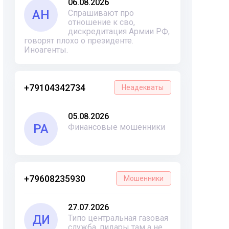
06.08.2026
АН
Спрашивают про
отношение к сво,
дискредитация Армии РФ,
говорят плохо о президенте.
Иноагенты.
+79104342734
Неадекваты
05.08.2026
РА
Финансовые мошенники
+79608235930
Мошенники
27.07.2026
ДИ
Типо центральная газовая
служба, пидары там а не