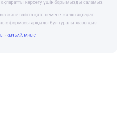
і ақпаратты көрсету үшін барымызды саламыз.
ңыз және сайтта қате немесе жалған ақпарат
йланыс формасы арқылы бұл туралы жазыңыз.
РЫ
•
КЕРІ БАЙЛАНЫС