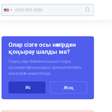
Олар сізге осы нөмірден
қоңырау шалды ма?
Сіздің кері байланысыңыз сіздің
қоңырауларыңыздың ерекшеліктерін
анықтауға көмектеседі.
Иә
Жоқ