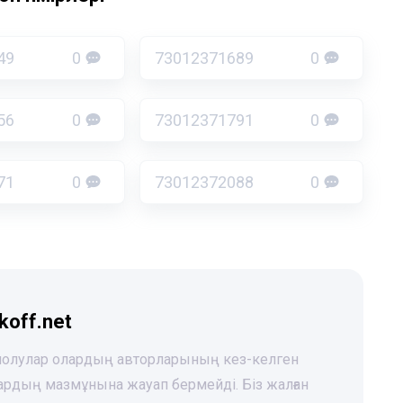
49
0
73012371689
0
56
0
73012371791
0
71
0
73012372088
0
koff.net
 шолулар олардың авторларының кез-келген
лардың мазмұнына жауап бермейді. Біз жалған