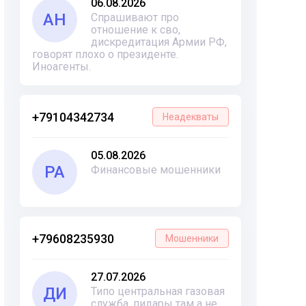
06.08.2026
АН
Спрашивают про
отношение к сво,
дискредитация Армии РФ,
говорят плохо о президенте.
Иноагенты.
+79104342734
Неадекваты
05.08.2026
РА
Финансовые мошенники
+79608235930
Мошенники
27.07.2026
ДИ
Типо центральная газовая
служба, пидары там а не