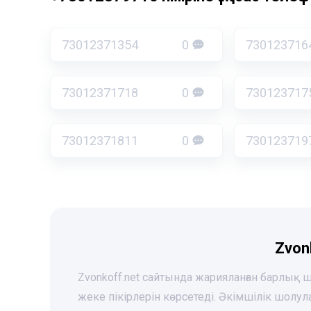
73012371354
0
730123716
73012371718
0
730123717
73012371811
0
730123719
Zvon
Zvonkoff.net сайтында жарияланған барлық
жеке пікірлерін көрсетеді. Әкімшілік шолу