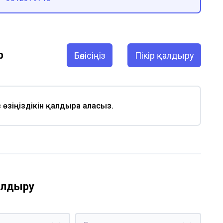
р
Бөлісіңіз
Пікір қалдыру
із өзіңіздікін қалдыра аласыз.
қалдыру