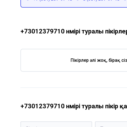
+73012379710 нөмірі туралы пікірле
Пікірлер әлі жоқ, бірақ с
+73012379710 нөмірі туралы пікір 