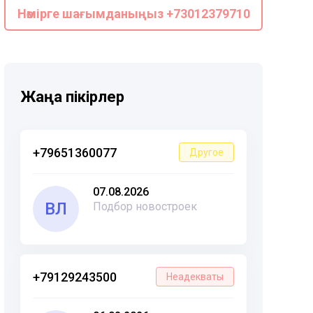
Нөмірге шағымданыңыз +73012379710
Жаңа пікірлер
+79651360077
Другое
07.08.2026
ВЛ
Подбор новостроек
+79129243500
Неадекваты