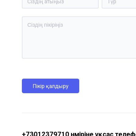
Пікір қалдыру
+73012379710 нөміріне ұқсас телефо