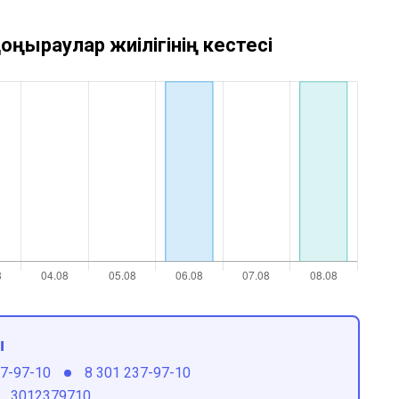
оңыраулар жиілігінің кестесі
ы
37-97-10
8 301 237-97-10
3012379710