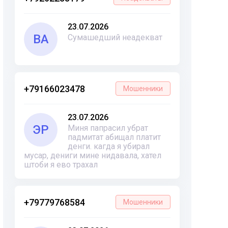
23.07.2026
ВА
Сумашедший неадекват
+79166023478
Мошенники
23.07.2026
ЭР
Миня папрасил убрат
падмитат абищал платит
денги. кагда я убирал
мусар, дениги мине нидавала, хател
штоби я ево трахал
+79779768584
Мошенники