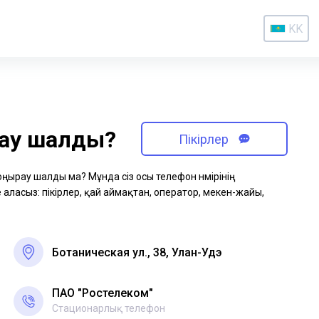
KK
рау шалды?
Пікірлер
қоңырау шалды ма? Мұнда сіз осы телефон нөмірінің
аласыз: пікірлер, қай аймақтан, оператор, мекен-жайы,
Ботаническая ул., 38, Улан-Удэ
ПАО "Ростелеком"
Стационарлық телефон