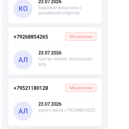
23.07.2026
КО
Бадяжат алкоголь с
дешёвым спиртом
+79268854265
Мошенники
23.07.2026
АЛ
Цыган любит золотишко
вор
+79521180128
Мошенники
23.07.2026
АЛ
кинул меня +79268854265