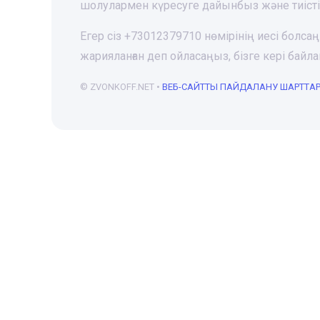
шолулармен күресуге дайынбыз және тиіст
Егер сіз +73012379710 нөмірінің иесі болса
жарияланған деп ойласаңыз, бізге кері ба
© ZVONKOFF.NET •
ВЕБ-CАЙТТЫ ПАЙДАЛАНУ ШАРТТА