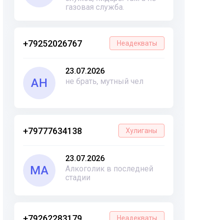
газовая служба.
+79252026767
Неадекваты
23.07.2026
АН
не брать, мутный чел
+79777634138
Хулиганы
23.07.2026
МА
Алкоголик в последней
стадии
+79262283179
Неадекваты