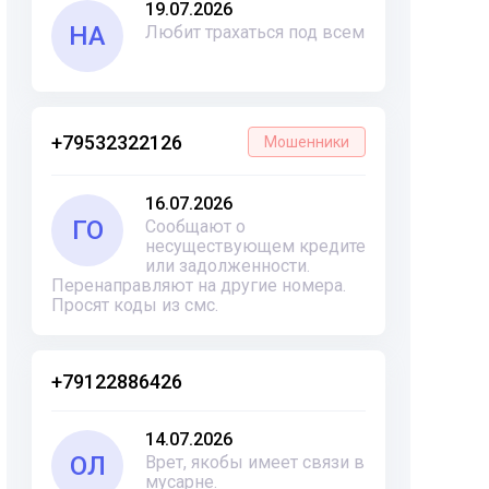
19.07.2026
НА
Любит трахаться под всем
+79532322126
Мошенники
16.07.2026
ГО
Сообщают о
несуществующем кредите
или задолженности.
Перенаправляют на другие номера.
Просят коды из смс.
+79122886426
14.07.2026
ОЛ
Врет, якобы имеет связи в
мусарне.