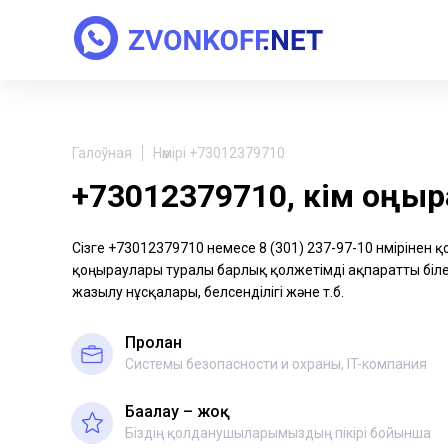
Галоўная
Нөмірі +73012379710
+73012379710, кім қоңы
Сізге +73012379710 немесе 8 (301) 237-97-10 нөмірінен 
қоңыраулары туралы барлық қолжетімді ақпаратты біле 
жазылу нұсқалары, белсенділігі және т.б.
Пролан
Системы безопасности и охраны, IT-компания
Бағалау – жоқ
Біздің қолданушыларымыздың пікірі бойынша