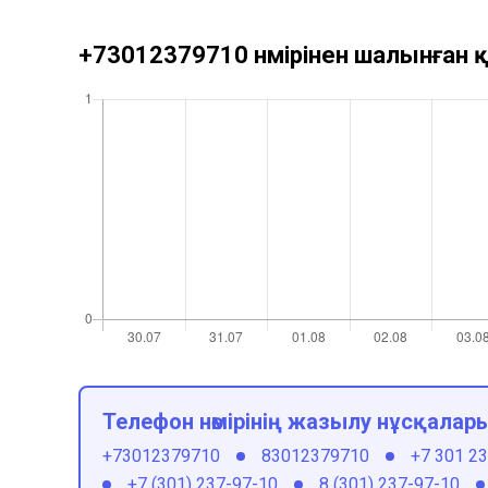
+73012379710 нөмірінен шалынған қ
Телефон нөмірінің жазылу нұсқалар
+73012379710
83012379710
+7 301 2
+7 (301) 237-97-10
8 (301) 237-97-10