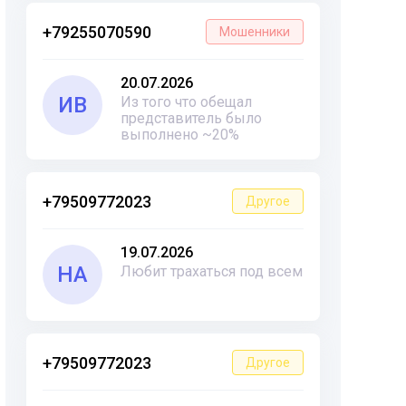
+79255070590
Мошенники
20.07.2026
ИВ
Из того что обещал
представитель было
выполнено ~20%
+79509772023
Другое
19.07.2026
НА
Любит трахаться под всем
+79509772023
Другое