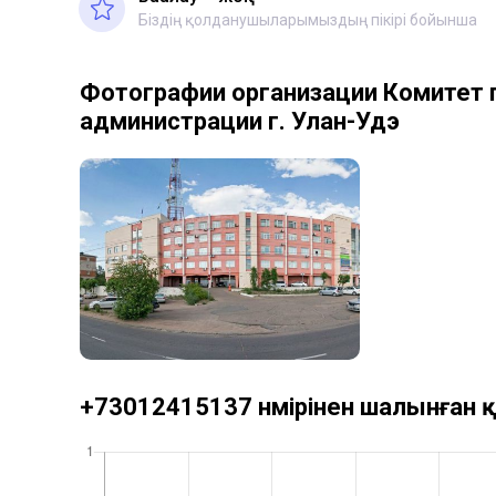
Біздің қолданушыларымыздың пікірі бойынша
Фотографии организации Комитет п
администрации г. Улан-Удэ
+73012415137 нөмірінен шалынған қ