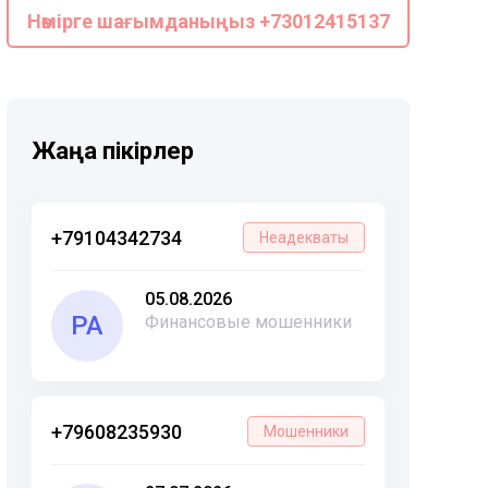
Нөмірге шағымданыңыз +73012415137
Жаңа пікірлер
+79104342734
Неадекваты
05.08.2026
РА
Финансовые мошенники
+79608235930
Мошенники