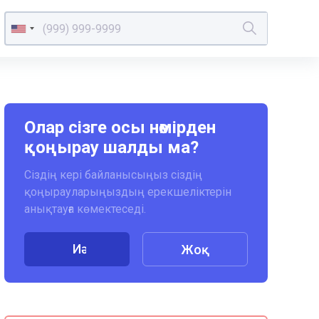
Олар сізге осы нөмірден
қоңырау шалды ма?
Сіздің кері байланысыңыз сіздің
қоңырауларыңыздың ерекшеліктерін
анықтауға көмектеседі.
Иә
Жоқ