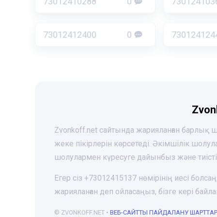
73012410288
0
730124103
73012412400
0
730124124
Zvon
Zvonkoff.net сайтында жарияланған барлық
жеке пікірлерін көрсетеді. Әкімшілік шолу
шолулармен күресуге дайынбыз және тиіст
Егер сіз +73012415137 нөмірінің иесі болса
жарияланған деп ойласаңыз, бізге кері ба
© ZVONKOFF.NET •
ВЕБ-CАЙТТЫ ПАЙДАЛАНУ ШАРТТА