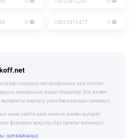
65
0
73012412247
0
44
0
73012412477
0
koff.net
 шолулар олардың авторларының кез-келген
лардың мазмұнына жауап бермейді. Біз жалған
і ақпаратты көрсету үшін барымызды саламыз.
ңыз және сайтта қате немесе жалған ақпарат
йланыс формасы арқылы бұл туралы жазыңыз.
РЫ
•
КЕРІ БАЙЛАНЫС