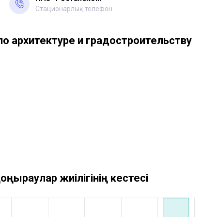
Стационарлық телефон
о архитектуре и градостроительству
оңыраулар жиілігінің кестесі