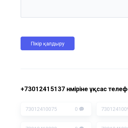
Пікір қалдыру
+73012415137 нөміріне ұқсас телефо
73012410075
0
730124100