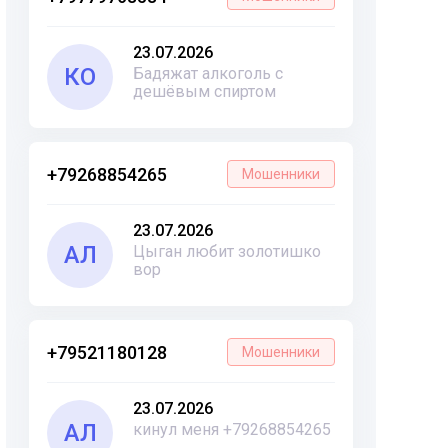
23.07.2026
КО
Бадяжат алкоголь с
дешёвым спиртом
+79268854265
Мошенники
23.07.2026
АЛ
Цыган любит золотишко
вор
+79521180128
Мошенники
23.07.2026
АЛ
кинул меня +79268854265