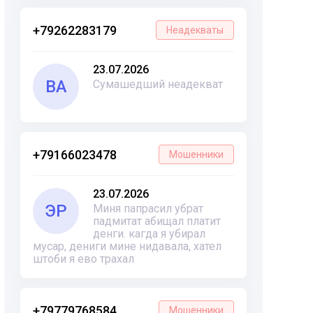
+79262283179
Неадекваты
23.07.2026
ВА
Сумашедший неадекват
+79166023478
Мошенники
23.07.2026
ЭР
Миня папрасил убрат
падмитат абищал платит
денги. кагда я убирал
мусар, дениги мине нидавала, хател
штоби я ево трахал
+79779768584
Мошенники