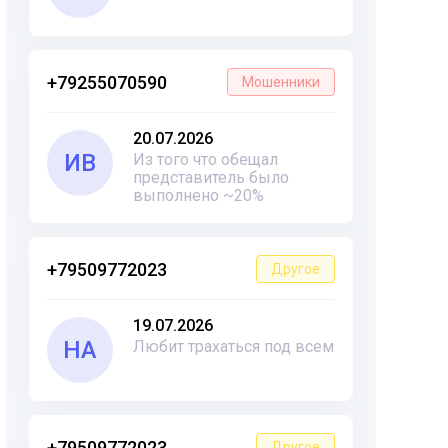
+79255070590
Мошенники
20.07.2026
ИВ
Из того что обещал
представитель было
выполнено ~20%
+79509772023
Другое
19.07.2026
НА
Любит трахаться под всем
+79509772023
Другое