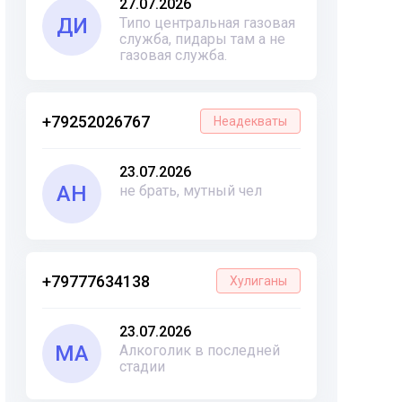
27.07.2026
ДИ
Типо центральная газовая
служба, пидары там а не
газовая служба.
+79252026767
Неадекваты
23.07.2026
АН
не брать, мутный чел
+79777634138
Хулиганы
23.07.2026
МА
Алкоголик в последней
стадии