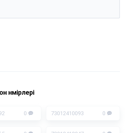
н нөмірлері
92
0
73012410093
0