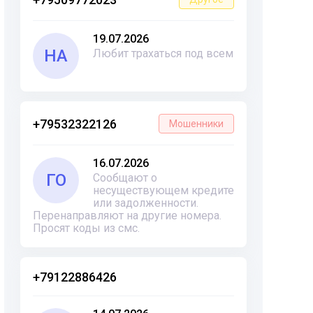
19.07.2026
НА
Любит трахаться под всем
+79532322126
Мошенники
16.07.2026
ГО
Сообщают о
несуществующем кредите
или задолженности.
Перенаправляют на другие номера.
Просят коды из смс.
+79122886426