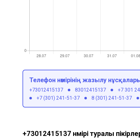
Телефон нөмірінің жазылу нұсқалар
+73012415137
83012415137
+7 301 2
+7 (301) 241-51-37
8 (301) 241-51-37
+73012415137 нөмірі туралы пікірле