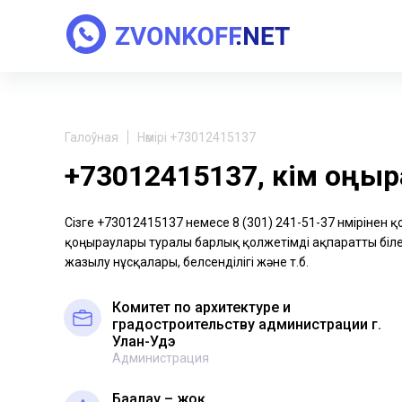
Галоўная
Нөмірі +73012415137
+73012415137, кім қоңы
Сізге +73012415137 немесе 8 (301) 241-51-37 нөмірінен 
қоңыраулары туралы барлық қолжетімді ақпаратты біле 
жазылу нұсқалары, белсенділігі және т.б.
Комитет по архитектуре и
градостроительству администрации г.
Улан-Удэ
Администрация
Бағалау – жоқ