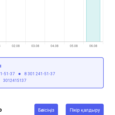
ы
41-51-37
8 301 241-51-37
3012415137
р
Бөлісіңіз
Пікір қалдыру