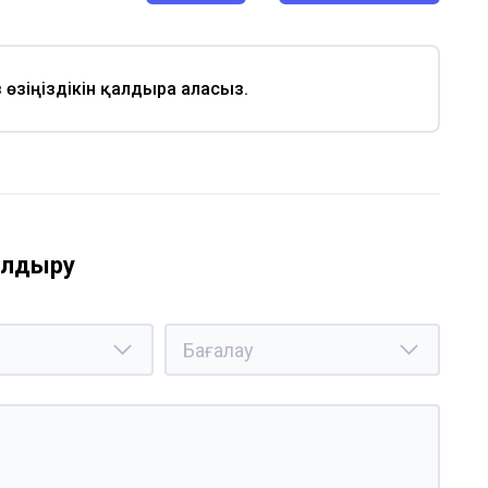
із өзіңіздікін қалдыра аласыз.
қалдыру