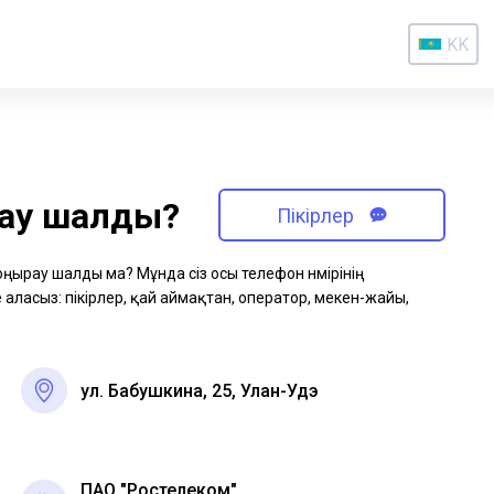
KK
рау шалды?
Пікірлер
қоңырау шалды ма? Мұнда сіз осы телефон нөмірінің
аласыз: пікірлер, қай аймақтан, оператор, мекен-жайы,
ул. Бабушкина, 25, Улан-Удэ
ПАО "Ростелеком"