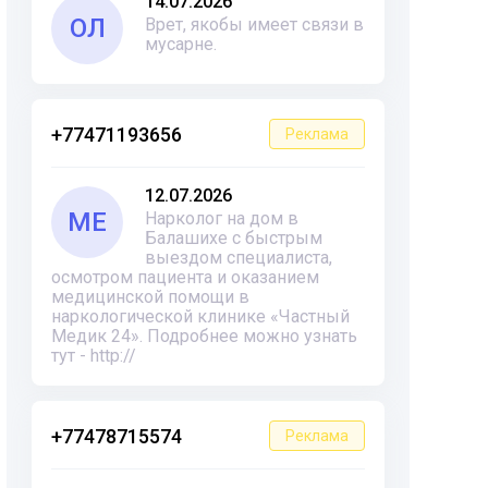
14.07.2026
ОЛ
Врет, якобы имеет связи в
мусарне.
+77471193656
Реклама
12.07.2026
ME
Нарколог на дом в
Балашихе с быстрым
выездом специалиста,
осмотром пациента и оказанием
медицинской помощи в
наркологической клинике «Частный
Медик 24». Подробнее можно узнать
тут - http://
+77478715574
Реклама