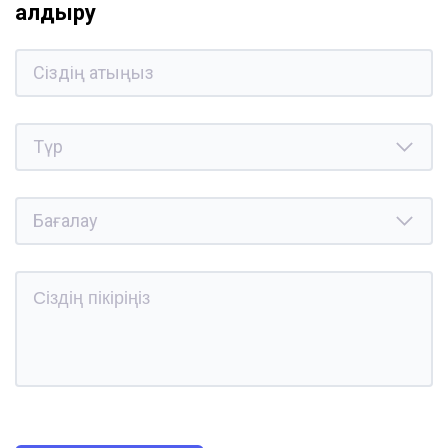
қалдыру