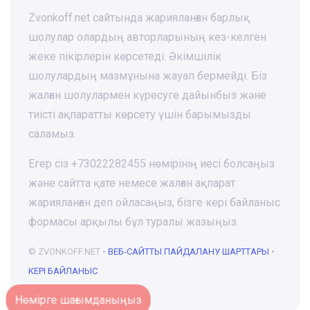
Zvonkoff.net сайтында жарияланған барлық
шолулар олардың авторларының кез-келген
жеке пікірлерін көрсетеді. Әкімшілік
шолулардың мазмұнына жауап бермейді. Біз
жалған шолулармен күресуге дайынбыз және
тиісті ақпаратты көрсету үшін барымызды
саламыз.
Егер сіз +73022282455 нөмірінің иесі болсаңыз
және сайтта қате немесе жалған ақпарат
жарияланған деп ойласаңыз, бізге кері байланыс
формасы арқылы бұл туралы жазыңыз.
© ZVONKOFF.NET •
ВЕБ-CАЙТТЫ ПАЙДАЛАНУ ШАРТТАРЫ
•
КЕРІ БАЙЛАНЫС
Нөмірге шағымданыңыз