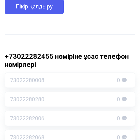
Пікір қалдыру
+73022282455 нөміріне ұқсас телефон
нөмірлері
73022280008
0
73022280280
0
73022282006
0
73022282068
0