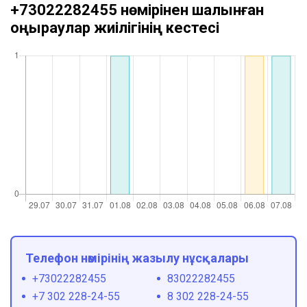
+73022282455 нөмірінен шалынған
қоңыраулар жиілігінің кестесі
Телефон нөмірінің жазылу нұсқалары
+73022282455
83022282455
+7 302 228-24-55
8 302 228-24-55