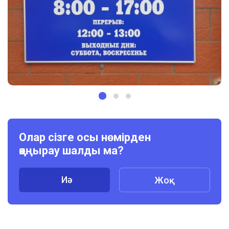
Олар сізге осы нөмірден
қоңырау шалды ма?
Иә
Жоқ