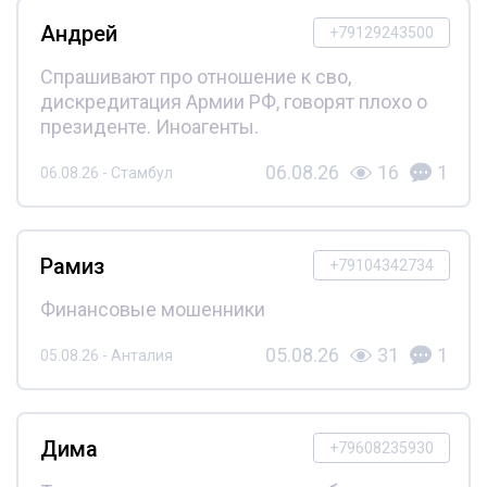
Андрей
+79129243500
Спрашивают про отношение к сво,
дискредитация Армии РФ, говорят плохо о
президенте. Иноагенты.
06.08.26
16
1
06.08.26 - Стамбул
Рамиз
+79104342734
Финансовые мошенники
05.08.26
31
1
05.08.26 - Анталия
Дима
+79608235930