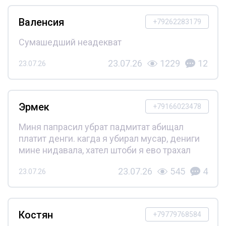
Валенсия
+79262283179
Сумашедший неадекват
23.07.26
1229
12
23.07.26
Эрмек
+79166023478
Миня папрасил убрат падмитат абищал
платит денги. кагда я убирал мусар, дениги
мине нидавала, хател штоби я ево трахал
23.07.26
545
4
23.07.26
Костян
+79779768584