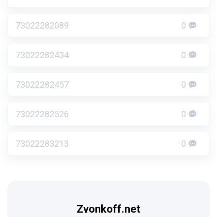
73022282089
0
73022282434
0
73022282457
0
73022282526
0
73022283213
0
Zvonkoff.net