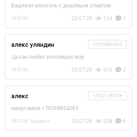
Бадяжат алкоголь с дешёвым спиртом
23.07.26
124
1
23.07.26
алекс уляндин
+79268854265
Цыган любит золотишко вор
23.07.26
316
2
23.07.26
алекс
+79521180128
кинул меня +79268854265
23.07.26
538
6
23.07.26 - Бухарест