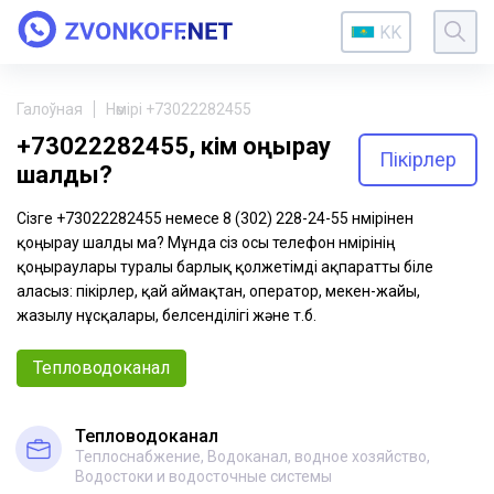
KK
Галоўная
Нөмірі +73022282455
+73022282455, кім қоңырау
Пікірлер
шалды?
Сізге +73022282455 немесе 8 (302) 228-24-55 нөмірінен
қоңырау шалды ма? Мұнда сіз осы телефон нөмірінің
қоңыраулары туралы барлық қолжетімді ақпаратты біле
аласыз: пікірлер, қай аймақтан, оператор, мекен-жайы,
жазылу нұсқалары, белсенділігі және т.б.
Тепловодоканал
Тепловодоканал
Теплоснабжение, Водоканал, водное хозяйство,
Водостоки и водосточные системы