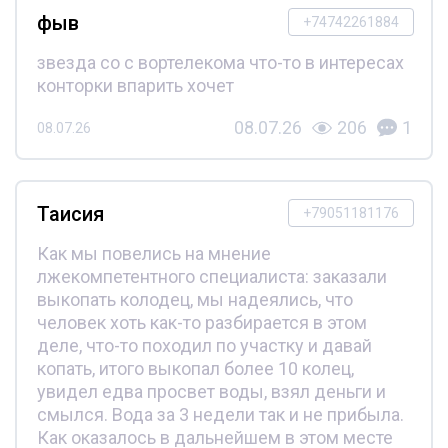
фыв
+74742261884
звезда со с вортелекома что-то в интересах
конторки впарить хочет
08.07.26
206
1
08.07.26
Таисия
+79051181176
Как мы повелись на мнение
лжекомпетентного специалиста: заказали
выкопать колодец, мы надеялись, что
человек хоть как-то разбирается в этом
деле, что-то походил по участку и давай
копать, итого выкопал более 10 колец,
увидел едва просвет воды, взял деньги и
смылся. Вода за 3 недели так и не прибыла.
Как оказалось в дальнейшем в этом месте