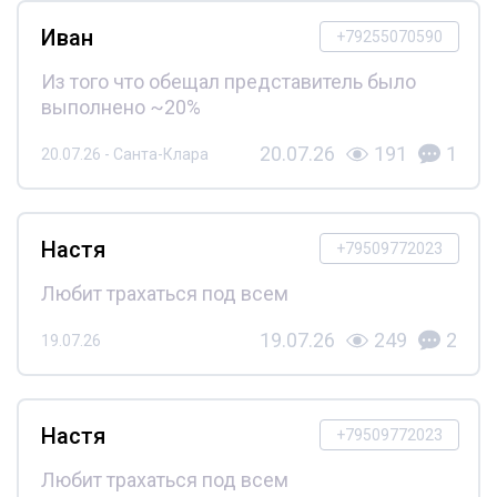
Иван
+79255070590
Из того что обещал представитель было
выполнено ~20%
20.07.26
191
1
20.07.26 - Санта-Клара
Настя
+79509772023
Любит трахаться под всем
19.07.26
249
2
19.07.26
Настя
+79509772023
Любит трахаться под всем