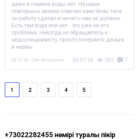
даже в помине воды нет. На наши
повторные звонки отвечал хамством, типа
он работу сделал и ничего нам не должен.
Есть там вода или нет - это уже не его
проблема. Никогда не обращайтесь к
недоспециалисту, просто потеряете деньги
и нервы.
06.07.26
265
1
06.07.26 - Сан-Франциско
1
2
3
4
5
+73022282455 нөмірі туралы пікір