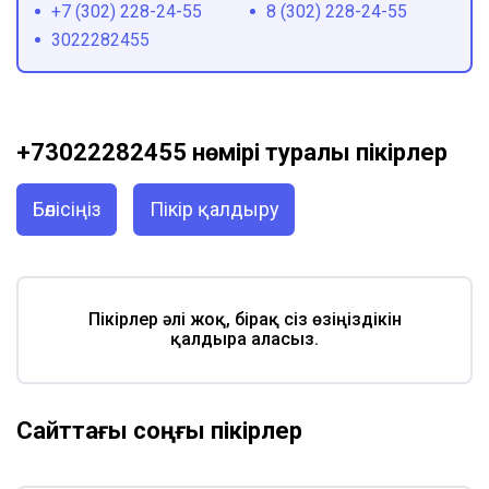
+7 (302) 228-24-55
8 (302) 228-24-55
3022282455
+73022282455 нөмірі туралы пікірлер
Бөлісіңіз
Пікір қалдыру
Пікірлер әлі жоқ, бірақ сіз өзіңіздікін
қалдыра аласыз.
Сайттағы соңғы пікірлер