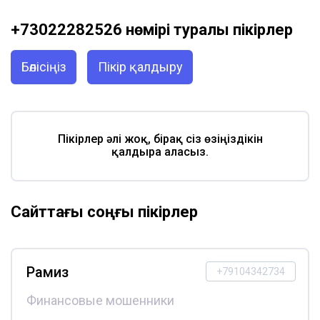
+73022282526 нөмірі туралы пікірлер
Бөлісіңіз
Пікір қалдыру
Пікірлер әлі жоқ, бірақ сіз өзіңіздікін
қалдыра аласыз.
Сайттағы соңғы пікірлер
Рамиз
+79104342734
Финансовые мошенники