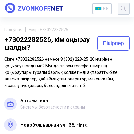
KK
Галоўная
Нөмірі +73022282526
+73022282526, кім қоңырау
Пікірлер
шалды?
Сізге +73022282526 немесе 8 (302) 228-25-26 нөмірінен
қоңырау шалды ма? Мұнда сіз осы телефон нөмірінің
қоңыраулары туралы барлық қолжетімді ақпаратты біле
аласыз: пікірлер, қай аймақтан, оператор, мекен-жайы,
жазылу нұсқалары, белсенділігі және т.б.
Автоматика
Системы безопасности и охраны
Новобульварная ул., 36, Чита