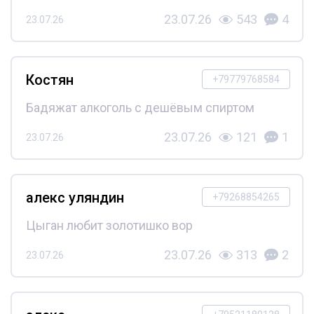
23.07.26
543
4
23.07.26
Костян
+79779768584
Бадяжат алкоголь с дешёвым спиртом
23.07.26
121
1
23.07.26
алекс уляндин
+79268854265
Цыган любит золотишко вор
23.07.26
313
2
23.07.26