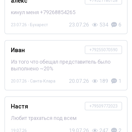
алекс
+79521180128
кинул меня +79268854265
23.07.26
534
6
23.07.26 - Бухарест
Иван
+79255070590
Из того что обещал представитель было
выполнено ~20%
20.07.26
189
1
20.07.26 - Санта-Клара
Настя
+79509772023
Любит трахаться под всем
19.07.26
247
2
19.07.26