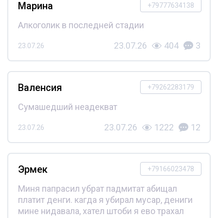
Марина
+79777634138
Алкоголик в последней стадии
23.07.26
404
3
23.07.26
Валенсия
+79262283179
Сумашедший неадекват
23.07.26
1222
12
23.07.26
Эрмек
+79166023478
Миня папрасил убрат падмитат абищал
платит денги. кагда я убирал мусар, дениги
мине нидавала, хател штоби я ево трахал