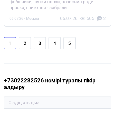
фсбшники, шутки плохи, позвонил ради
пранка, приехали - забрали
06.07.26
505
2
06.07.26 - Москва
1
2
3
4
5
+73022282526 нөмірі туралы пікір
қалдыру