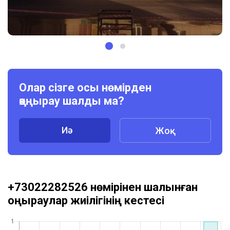
Олар сізге осы нөмірден
қоңырау шалды ма?
Иә
Жоқ
+73022282526 нөмірінен шалынған
қоңыраулар жиілігінің кестесі