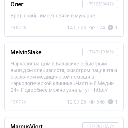
Олег
+79122886426
Врет, якобы имеет связи в мусарне.
14.07.26
174
1
14.07.26
MelvinSlake
+77471193656
Нарколог на дом в Балашихе с быстрым
выездом специалиста, осмотром пациента и
оказанием медицинской помощи в
наркологической клинике «Частный Медик
24». Подробнее можно узнать тут - http://
12.07.26
546
1
12.07.26
MarcusViort
+77478715574