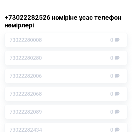
+73022282526 нөміріне ұқсас телефон
нөмірлері
73022280008
0
73022280280
0
73022282006
0
73022282068
0
73022282089
0
73022282434
0