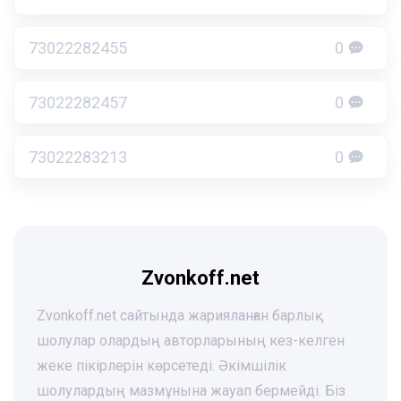
73022282455
0
73022282457
0
73022283213
0
Zvonkoff.net
Zvonkoff.net сайтында жарияланған барлық
шолулар олардың авторларының кез-келген
жеке пікірлерін көрсетеді. Әкімшілік
шолулардың мазмұнына жауап бермейді. Біз