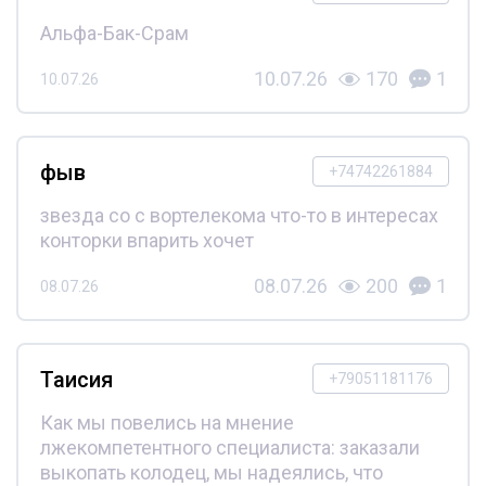
Альфа-Бак-Срам
10.07.26
170
1
10.07.26
фыв
+74742261884
звезда со с вортелекома что-то в интересах
конторки впарить хочет
08.07.26
200
1
08.07.26
Таисия
+79051181176
Как мы повелись на мнение
лжекомпетентного специалиста: заказали
выкопать колодец, мы надеялись, что