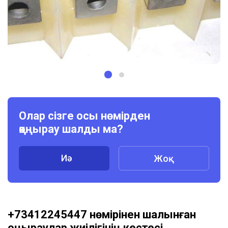
Олар сізге осы нөмірден
қоңырау шалды ма?
Иә
Жоқ
+73412245447 нөмірінен шалынған
қоңыраулар жиілігінің кестесі