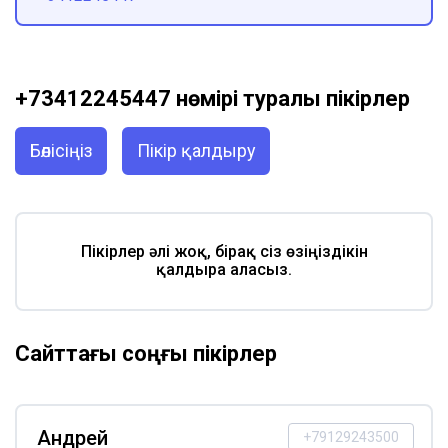
+73412245447 нөмірі туралы пікірлер
Бөлісіңіз
Пікір қалдыру
Пікірлер әлі жоқ, бірақ сіз өзіңіздікін
қалдыра аласыз.
Сайттағы соңғы пікірлер
Андрей
+79129243500