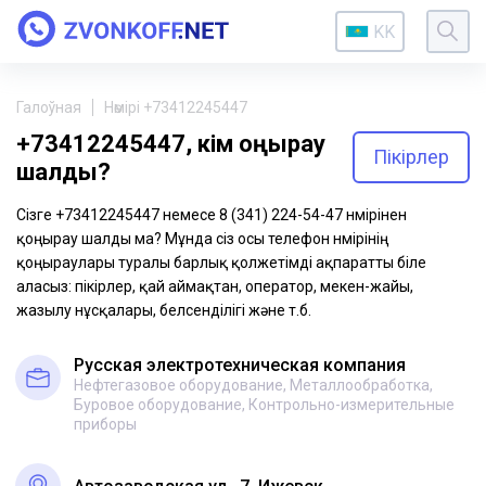
KK
Галоўная
Нөмірі +73412245447
+73412245447, кім қоңырау
Пікірлер
шалды?
Сізге +73412245447 немесе 8 (341) 224-54-47 нөмірінен
қоңырау шалды ма? Мұнда сіз осы телефон нөмірінің
қоңыраулары туралы барлық қолжетімді ақпаратты біле
аласыз: пікірлер, қай аймақтан, оператор, мекен-жайы,
жазылу нұсқалары, белсенділігі және т.б.
Русская электротехническая компания
Нефтегазовое оборудование, Металлообработка,
Буровое оборудование, Контрольно-измерительные
приборы