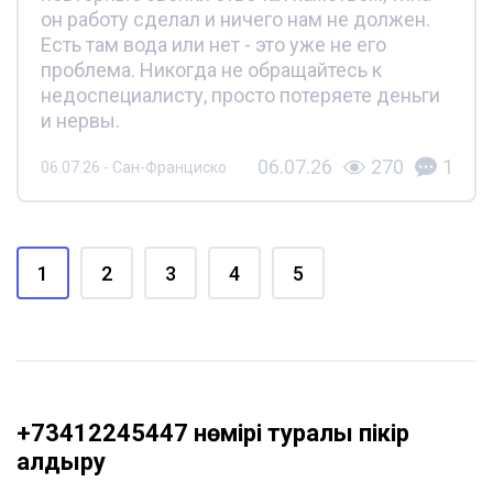
он работу сделал и ничего нам не должен.
Есть там вода или нет - это уже не его
проблема. Никогда не обращайтесь к
недоспециалисту, просто потеряете деньги
и нервы.
06.07.26
270
1
06.07.26 - Сан-Франциско
1
2
3
4
5
+73412245447 нөмірі туралы пікір
қалдыру