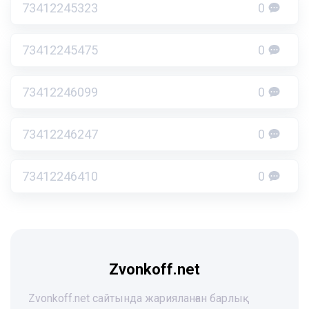
73412245323
0
73412245475
0
73412246099
0
73412246247
0
73412246410
0
Zvonkoff.net
Zvonkoff.net сайтында жарияланған барлық