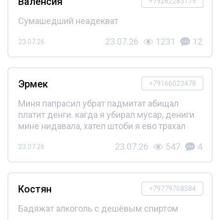
Валенсия
+79262283179
Сумашедший неадекват
23.07.26
1231
12
23.07.26
Эрмек
+79166023478
Миня папрасил убрат падмитат абищал
платит денги. кагда я убирал мусар, дениги
мине нидавала, хател штоби я ево трахал
23.07.26
547
4
23.07.26
Костян
+79779768584
Бадяжат алкоголь с дешёвым спиртом