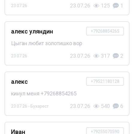
23.07.26
125
1
23.07.26
алекс уляндин
+79268854265
Цыган любит золотишко вор
23.07.26
317
2
23.07.26
алекс
+79521180128
кинул меня +79268854265
23.07.26
540
6
23.07.26 - Бухарест
Иван
+79255070590