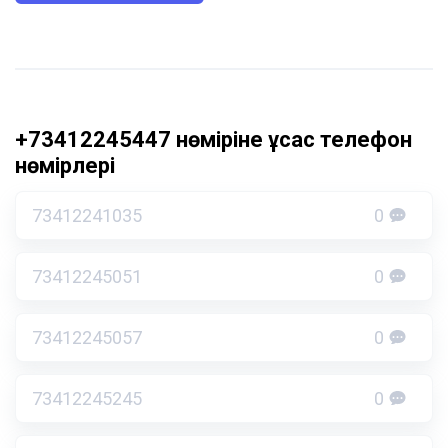
+73412245447 нөміріне ұқсас телефон
нөмірлері
73412241035
0
73412245051
0
73412245057
0
73412245245
0