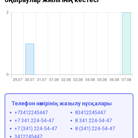
Телефон нөмірінің жазылу нұсқалары
+73412245447
83412245447
+7 341 224-54-47
8 341 224-54-47
+7 (341) 224-54-47
8 (341) 224-54-47
3412245447