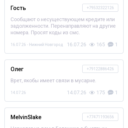
Гость
+79532322126
Сообщают о несуществующем кредите или
задолженности. Перенаправляют на другие
номера. Просят коды из смс.
16.07.26
165
1
16.07.26 - Нижний Новгород
Олег
+79122886426
Врет, якобы имеет связи в мусарне.
14.07.26
175
1
14.07.26
MelvinSlake
+77471193656