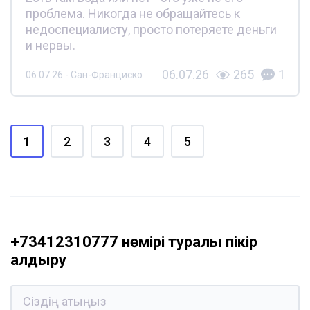
проблема. Никогда не обращайтесь к
недоспециалисту, просто потеряете деньги
и нервы.
06.07.26
265
1
06.07.26 - Сан-Франциско
1
2
3
4
5
+73412310777 нөмірі туралы пікір
қалдыру