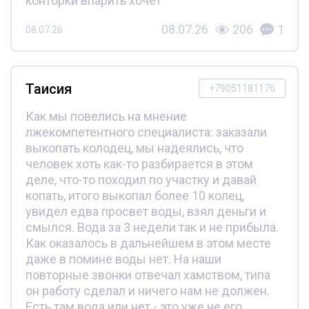
конторки впарить хочет
08.07.26
206
1
08.07.26
Таисия
+79051181176
Как мы повелись на мнение
лжекомпетентного специалиста: заказали
выкопать колодец, мы надеялись, что
человек хоть как-то разбирается в этом
деле, что-то походил по участку и давай
копать, итого выкопал более 10 колец,
увидел едва просвет воды, взял деньги и
смылся. Вода за 3 недели так и не прибыла.
Как оказалось в дальнейшем в этом месте
даже в помине воды нет. На наши
повторные звонки отвечал хамством, типа
он работу сделал и ничего нам не должен.
Есть там вода или нет - это уже не его