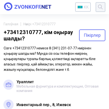
KK
Галоўная
Нөмірі +73412310777
+73412310777, кім қоңырау
Пікірлер
шалды?
Сізге +73412310777 немесе 8 (341) 231-07-77 нөмірінен
қоңырау шалды ма? Мұнда сіз осы телефон нөмірінің
қоңыраулары туралы барлық қолжетімді ақпаратты біле
аласыз: пікірлер, қай аймақтан, оператор, мекен-жайы,
жазылу нұсқалары, белсенділігі және т.б.
Уралплит
Мебельная фурнитура и комплектующие, Оптовая
компания
Инвентарный пер., 8, Ижевск