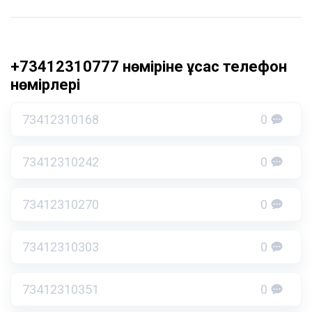
+73412310777 нөміріне ұқсас телефон
нөмірлері
73412310168
0
73412310242
0
73412310270
0
73412310303
0
73412310351
0