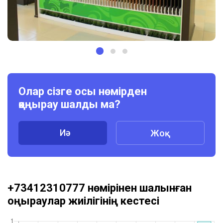
Олар сізге осы нөмірден
қоңырау шалды ма?
Иә
Жоқ
+73412310777 нөмірінен шалынған
қоңыраулар жиілігінің кестесі