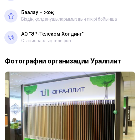
Бағалау – жоқ
Біздің қолданушыларымыздың пікірі бойынша
АО "ЭР-Телеком Холдинг"
Стационарлық телефон
Фотографии организации Уралплит