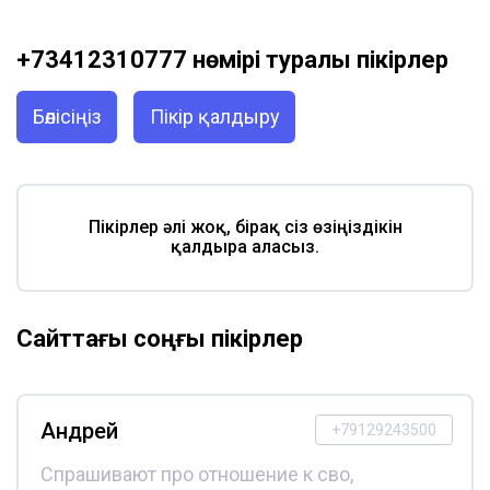
+73412310777 нөмірі туралы пікірлер
Бөлісіңіз
Пікір қалдыру
Пікірлер әлі жоқ, бірақ сіз өзіңіздікін
қалдыра аласыз.
Сайттағы соңғы пікірлер
Андрей
+79129243500
Спрашивают про отношение к сво,