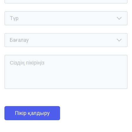
Пікір қалдыру