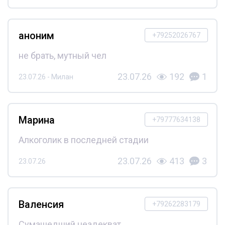
аноним
+79252026767
не брать, мутный чел
23.07.26
192
1
23.07.26 - Милан
Марина
+79777634138
Алкоголик в последней стадии
23.07.26
413
3
23.07.26
Валенсия
+79262283179
Сумашедший неадекват