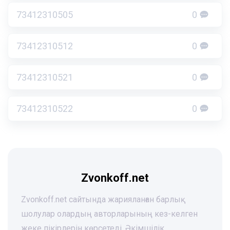
73412310505
0
73412310512
0
73412310521
0
73412310522
0
Zvonkoff.net
Zvonkoff.net сайтында жарияланған барлық
шолулар олардың авторларының кез-келген
жеке пікірлерін көрсетеді. Әкімшілік