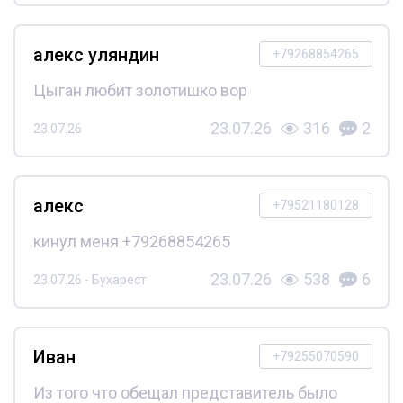
алекс уляндин
+79268854265
Цыган любит золотишко вор
23.07.26
316
2
23.07.26
алекс
+79521180128
кинул меня +79268854265
23.07.26
538
6
23.07.26 - Бухарест
Иван
+79255070590
Из того что обещал представитель было