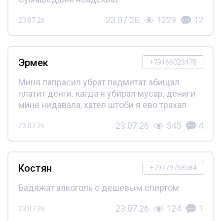
23.07.26
1229
12
23.07.26
Эрмек
+79166023478
Миня папрасил убрат падмитат абищал
платит денги. кагда я убирал мусар, дениги
мине нидавала, хател штоби я ево трахал
23.07.26
545
4
23.07.26
Костян
+79779768584
Бадяжат алкоголь с дешёвым спиртом
23.07.26
124
1
23.07.26