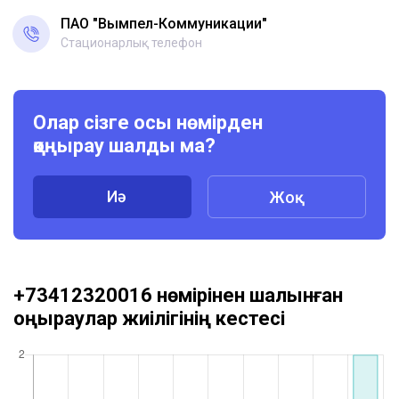
ПАО "Вымпел-Коммуникации"
Стационарлық телефон
Олар сізге осы нөмірден
қоңырау шалды ма?
Иә
Жоқ
+73412320016 нөмірінен шалынған
қоңыраулар жиілігінің кестесі