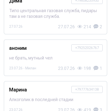
Дима
+79608235930
Типо центральная газовая служба, пидары
там а не газовая служба.
27.07.26
214
2
27.07.26
аноним
+79252026767
не брать, мутный чел
23.07.26
198
1
23.07.26 - Милан
Марина
+79777634138
Алкоголик в последней стадии
23.07.26
419
3
23.07.26