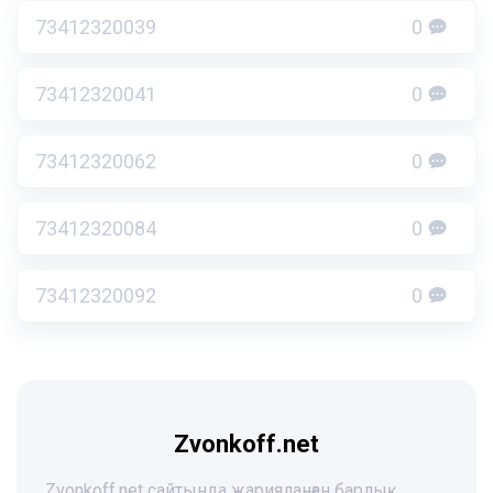
73412320039
0
73412320041
0
73412320062
0
73412320084
0
73412320092
0
Zvonkoff.net
Zvonkoff.net сайтында жарияланған барлық