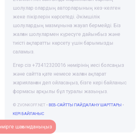
шолулар олардың авторларының кез-келген
жеке пікірлерін көрсетеді. Әкімшілік
шолулардың мазмұнына жауап бермейді. Біз
жалған шолулармен күресуге дайынбыз және
тиісті ақпаратты көрсету үшін барымызды
саламыз.
Егер сіз +73412320016 нөмірінің иесі болсаңыз
және сайтта қате немесе жалған ақпарат
жарияланған деп ойласаңыз, бізге кері байланыс
формасы арқылы бұл туралы жазыңыз.
© ZVONKOFF.NET •
ВЕБ-CАЙТТЫ ПАЙДАЛАНУ ШАРТТАРЫ
•
КЕРІ БАЙЛАНЫС
Нөмірге шағымданыңыз