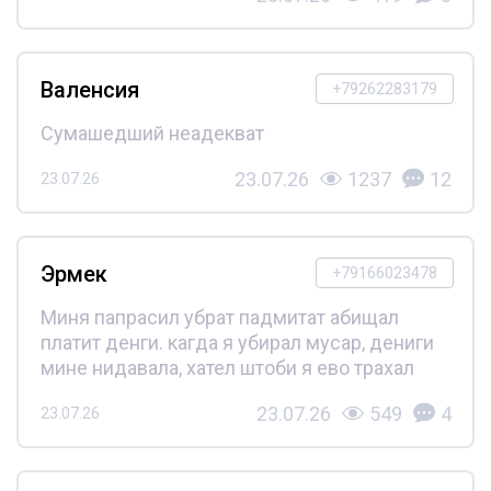
Валенсия
+79262283179
Сумашедший неадекват
23.07.26
1237
12
23.07.26
Эрмек
+79166023478
Миня папрасил убрат падмитат абищал
платит денги. кагда я убирал мусар, дениги
мине нидавала, хател штоби я ево трахал
23.07.26
549
4
23.07.26