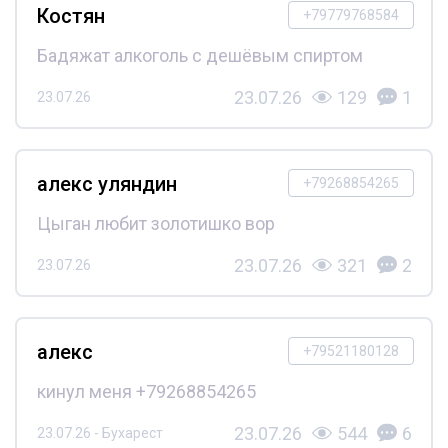
Костян
+79779768584
Бадяжат алкоголь с дешёвым спиртом
23.07.26
129
1
23.07.26
алекс уляндин
+79268854265
Цыган любит золотишко вор
23.07.26
321
2
23.07.26
алекс
+79521180128
кинул меня +79268854265
23.07.26
544
6
23.07.26 - Бухарест