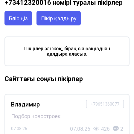
+73412320016 нөмірі туралы пікірлер
Бөлісіңіз
Пікір қалдыру
Пікірлер әлі жоқ, бірақ сіз өзіңіздікін
қалдыра аласыз.
Сайттағы соңғы пікірлер
Владимир
+79651360077
Подбор новостроек
07.08.26
426
2
07.08.26