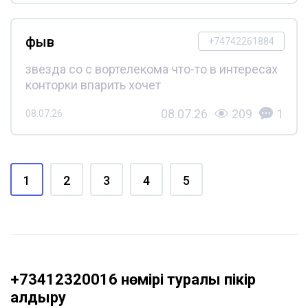
фыв
+74742261884
звезда со с вортелекома что-то в интересах
конторки впарить хочет
08.07.26
209
1
08.07.26
1
2
3
4
5
+73412320016 нөмірі туралы пікір
қалдыру