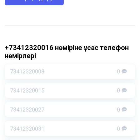
+73412320016 нөміріне ұқсас телефон
нөмірлері
73412320008
0
73412320015
0
73412320027
0
73412320031
0