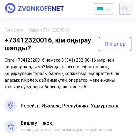
KK
Галоўная
Нөмірі +73412320016
+73412320016, кім қоңырау
Пікірлер
шалды?
Сізге +73412320016 немесе 8 (341) 232-00-16 нөмірінен
қоңырау шалды ма? Мұнда сіз осы телефон нөмірінің
қоңыраулары туралы барлық қолжетімді ақпаратты біле
аласыз: пікірлер, қай аймақтан, оператор, мекен-жайы,
жазылу нұсқалары, белсенділігі және т.б.
Ресей, г. Ижевск, Республика Удмуртская
Бағалау – жоқ
Біздің қолданушыларымыздың пікірі бойынша