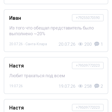
Иван
+79255070590
Из того что обещал представитель было
выполнено ~20%
20.07.26
200
1
20.07.26 - Санта-Клара
Настя
+79509772023
Любит трахаться под всем
19.07.26
258
2
19.07.26
Настя
+79509772023