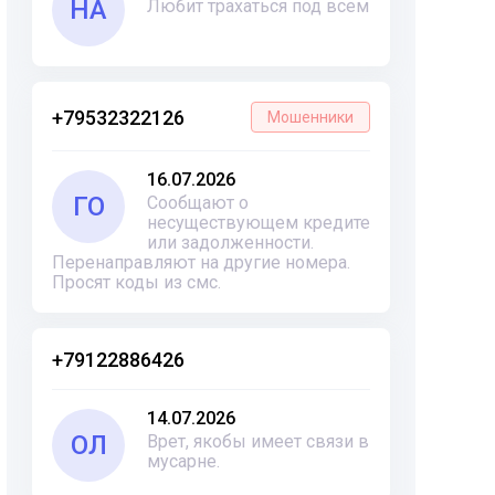
НА
Любит трахаться под всем
+79532322126
Мошенники
16.07.2026
ГО
Сообщают о
несуществующем кредите
или задолженности.
Перенаправляют на другие номера.
Просят коды из смс.
+79122886426
14.07.2026
ОЛ
Врет, якобы имеет связи в
мусарне.