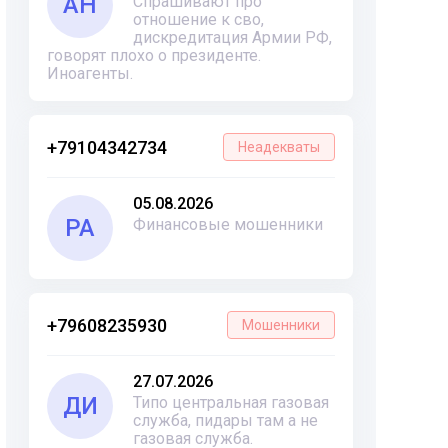
АН
Спрашивают про
отношение к сво,
дискредитация Армии РФ,
говорят плохо о президенте.
Иноагенты.
+79104342734
Неадекваты
05.08.2026
РА
Финансовые мошенники
+79608235930
Мошенники
27.07.2026
ДИ
Типо центральная газовая
служба, пидары там а не
газовая служба.