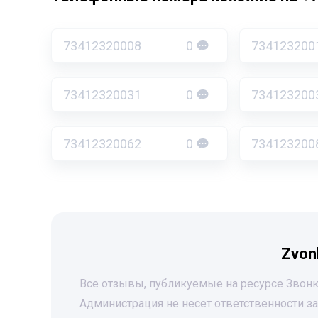
73412320008
0
734123200
73412320031
0
734123200
73412320062
0
734123200
Zvon
Все отзывы, публикуемые на ресурсе Звонк
Администрация не несет ответственности 