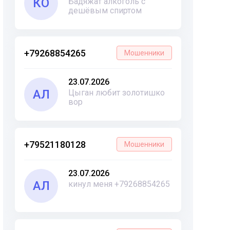
КО
Бадяжат алкоголь с
дешёвым спиртом
+79268854265
Мошенники
23.07.2026
АЛ
Цыган любит золотишко
вор
+79521180128
Мошенники
23.07.2026
АЛ
кинул меня +79268854265