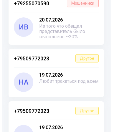
+79255070590
Мошенники
20.07.2026
ИВ
Из того что обещал
представитель было
выполнено ~20%
+79509772023
Другое
19.07.2026
НА
Любит трахаться под всем
+79509772023
Другое
19.07.2026