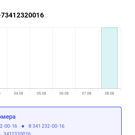
 +73412320016
омера
32-00-16
8 341 232-00-16
3412320016