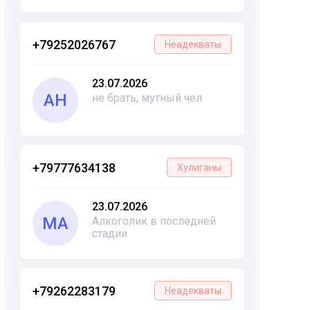
+79252026767
Неадекваты
23.07.2026
АН
не брать, мутный чел
+79777634138
Хулиганы
23.07.2026
МА
Алкоголик в последней
стадии
+79262283179
Неадекваты