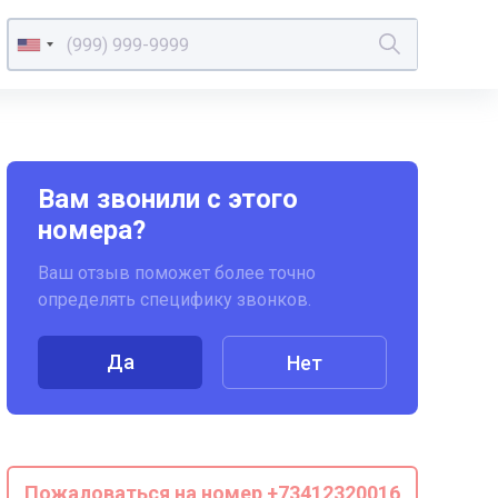
Вам звонили с этого
номера?
Ваш отзыв поможет более точно
определять специфику звонков.
Да
Нет
Пожаловаться на номер +73412320016