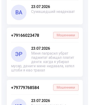
23.07.2026
ВА
Сумашедший неадекват
+79166023478
Мошенники
23.07.2026
ЭР
Миня папрасил убрат
падмитат абищал платит
денги. кагда я убирал
мусар, дениги мине нидавала, хател
штоби я ево трахал
+79779768584
Мошенники
23.07.2026