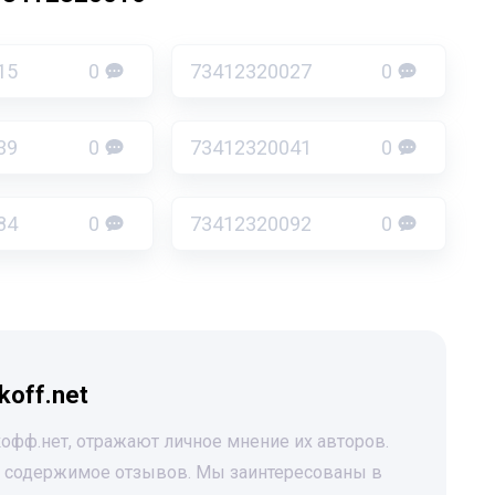
15
0
73412320027
0
39
0
73412320041
0
84
0
73412320092
0
koff.net
офф.нет, отражают личное мнение их авторов.
за содержимое отзывов. Мы заинтересованы в