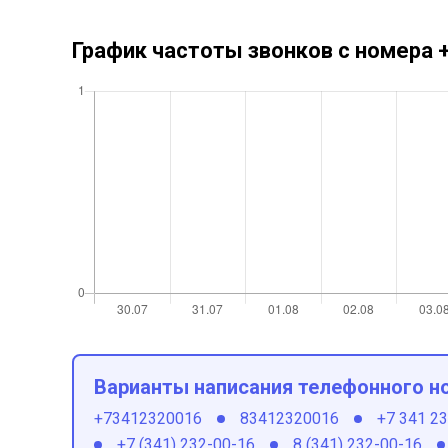
График частоты звонков с номера
Варианты написания телефонного н
+73412320016
83412320016
+7 341 2
+7 (341) 232-00-16
8 (341) 232-00-16