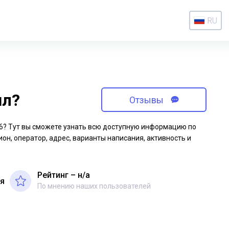
RU
ил?
Отзывы
-16? Тут вы сможете узнать всю доступную информацию по
ион, оператор, адрес, варианты написания, активность и
Рейтинг – н/a
ая
По мнению наших пользователей