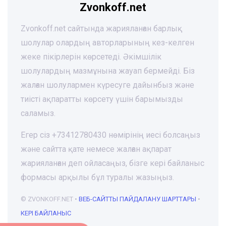
Zvonkoff.net
Zvonkoff.net сайтында жарияланған барлық
шолулар олардың авторларының кез-келген
жеке пікірлерін көрсетеді. Әкімшілік
шолулардың мазмұнына жауап бермейді. Біз
жалған шолулармен күресуге дайынбыз және
тиісті ақпаратты көрсету үшін барымызды
саламыз.
Егер сіз +73412780430 нөмірінің иесі болсаңыз
және сайтта қате немесе жалған ақпарат
жарияланған деп ойласаңыз, бізге кері байланыс
формасы арқылы бұл туралы жазыңыз.
© ZVONKOFF.NET •
ВЕБ-CАЙТТЫ ПАЙДАЛАНУ ШАРТТАРЫ
•
КЕРІ БАЙЛАНЫС