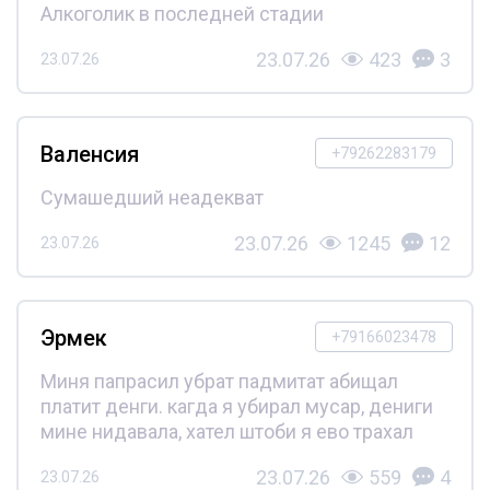
Алкоголик в последней стадии
23.07.26
423
3
23.07.26
Валенсия
+79262283179
Сумашедший неадекват
23.07.26
1245
12
23.07.26
Эрмек
+79166023478
Миня папрасил убрат падмитат абищал
платит денги. кагда я убирал мусар, дениги
мине нидавала, хател штоби я ево трахал
23.07.26
559
4
23.07.26