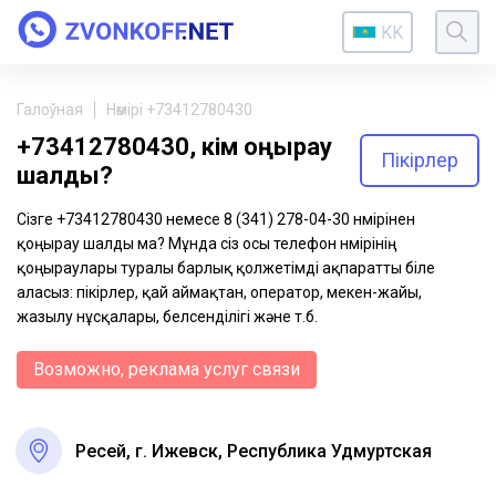
KK
Галоўная
Нөмірі +73412780430
+73412780430, кім қоңырау
Пікірлер
шалды?
Сізге +73412780430 немесе 8 (341) 278-04-30 нөмірінен
қоңырау шалды ма? Мұнда сіз осы телефон нөмірінің
қоңыраулары туралы барлық қолжетімді ақпаратты біле
аласыз: пікірлер, қай аймақтан, оператор, мекен-жайы,
жазылу нұсқалары, белсенділігі және т.б.
Возможно, реклама услуг связи
Ресей, г. Ижевск, Республика Удмуртская