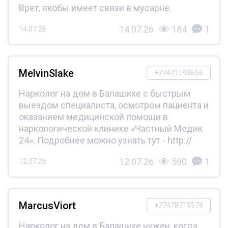
Врет, якобы имеет связи в мусарне.
14.07.26
184
1
14.07.26
MelvinSlake
+77471193656
Нарколог на дом в Балашихе с быстрым
выездом специалиста, осмотром пациента и
оказанием медицинской помощи в
наркологической клинике «Частный Медик
24». Подробнее можно узнать тут - http://
12.07.26
590
1
12.07.26
MarcusViort
+77478715574
Нарколог на дом в Балашихе нужен, когда