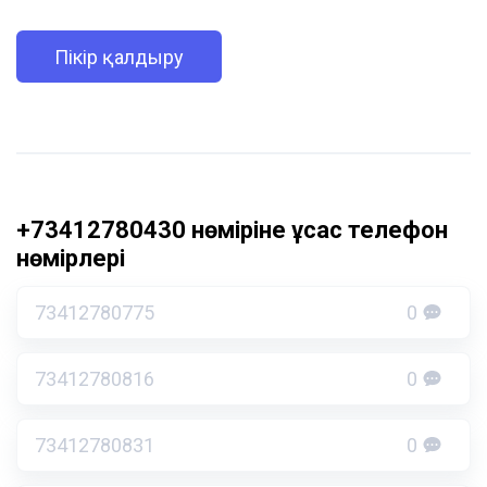
Пікір қалдыру
+73412780430 нөміріне ұқсас телефон
нөмірлері
73412780775
0
73412780816
0
73412780831
0