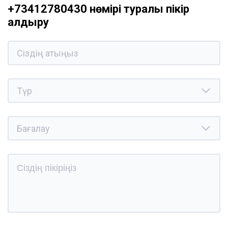
+73412780430 нөмірі туралы пікір
қалдыру