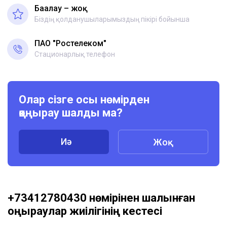
Бағалау – жоқ
Біздің қолданушыларымыздың пікірі бойынша
ПАО "Ростелеком"
Стационарлық телефон
Олар сізге осы нөмірден
қоңырау шалды ма?
Иә
Жоқ
+73412780430 нөмірінен шалынған
қоңыраулар жиілігінің кестесі