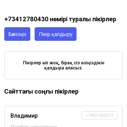
+73412780430 нөмірі туралы пікірлер
Бөлісіңіз
Пікір қалдыру
Пікірлер әлі жоқ, бірақ сіз өзіңіздікін
қалдыра аласыз.
Сайттағы соңғы пікірлер
Владимир
+79651360077
Подбор новостроек