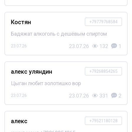
Костян
+79779768584
Бадяжат алкоголь с дешёвым спиртом
23.07.26
132
1
23.07.26
алекс уляндин
+79268854265
Цыган любит золотишко вор
23.07.26
331
2
23.07.26
алекс
+79521180128