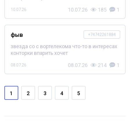
10.07.26
185
1
10.07.26
фыв
+74742261884
звезда со с вортелекома что-то в интересах
конторки впарить хочет
08.07.26
214
1
08.07.26
1
2
3
4
5