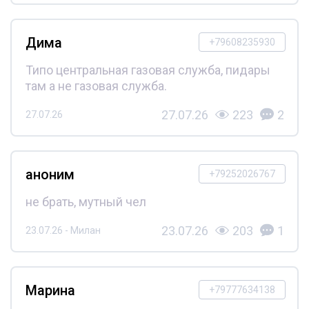
Дима
+79608235930
Типо центральная газовая служба, пидары
там а не газовая служба.
27.07.26
223
2
27.07.26
аноним
+79252026767
не брать, мутный чел
23.07.26
203
1
23.07.26 - Милан
Марина
+79777634138