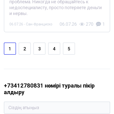
проблема. Никогда не обращайтесь к
недоспециалисту, просто потеряете деньги
и нервы.
06.07.26
270
1
06.07.26 - Сан-Франциско
1
2
3
4
5
+73412780831 нөмірі туралы пікір
қалдыру