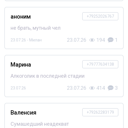
аноним
+79252026767
не брать, мутный чел
23.07.26
194
1
23.07.26 - Милан
Марина
+79777634138
Алкоголик в последней стадии
23.07.26
414
3
23.07.26
Валенсия
+79262283179
Сумашедший неадекват