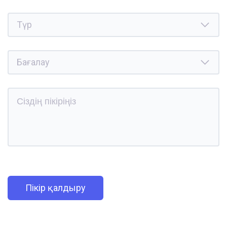
Пікір қалдыру