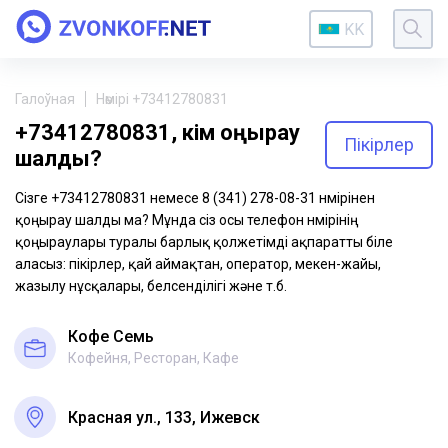
KK
Галоўная
Нөмірі +73412780831
+73412780831, кім қоңырау
Пікірлер
шалды?
Сізге +73412780831 немесе 8 (341) 278-08-31 нөмірінен
қоңырау шалды ма? Мұнда сіз осы телефон нөмірінің
қоңыраулары туралы барлық қолжетімді ақпаратты біле
аласыз: пікірлер, қай аймақтан, оператор, мекен-жайы,
жазылу нұсқалары, белсенділігі және т.б.
Кофе Семь
Кофейня, Ресторан, Кафе
Красная ул., 133, Ижевск