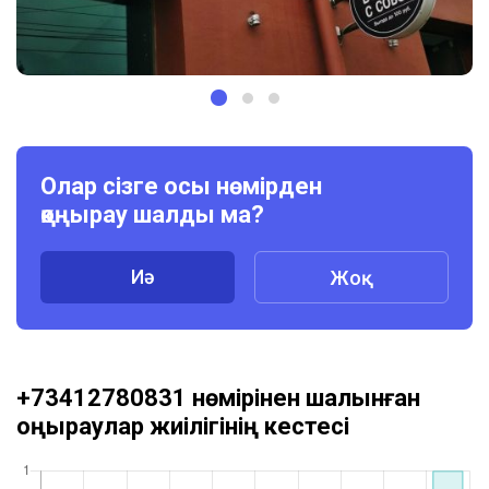
Олар сізге осы нөмірден
қоңырау шалды ма?
Иә
Жоқ
+73412780831 нөмірінен шалынған
қоңыраулар жиілігінің кестесі