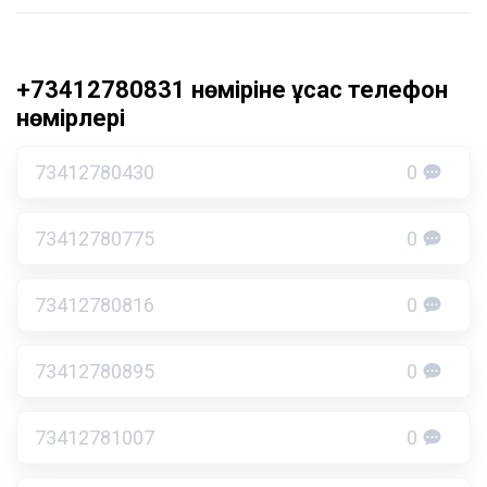
+73412780831 нөміріне ұқсас телефон
нөмірлері
73412780430
0
73412780775
0
73412780816
0
73412780895
0
73412781007
0