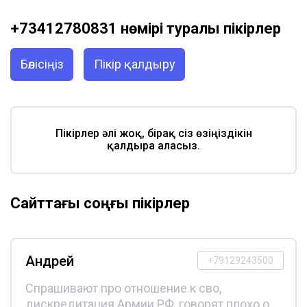
+73412780831 нөмірі туралы пікірлер
Бөлісіңіз
Пікір қалдыру
Пікірлер әлі жоқ, бірақ сіз өзіңіздікін
қалдыра аласыз.
Сайттағы соңғы пікірлер
Андрей
+79129243500
Спрашивают про отношение к сво,
дискредитация Армии РФ, говорят плохо о