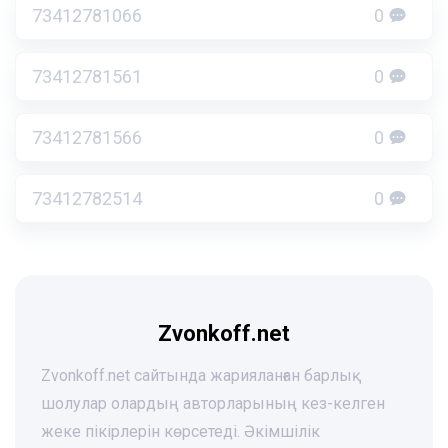
73412781066
0
73412781561
0
73412781566
0
73412782514
0
Zvonkoff.net
Zvonkoff.net сайтында жарияланған барлық
шолулар олардың авторларының кез-келген
жеке пікірлерін көрсетеді. Әкімшілік