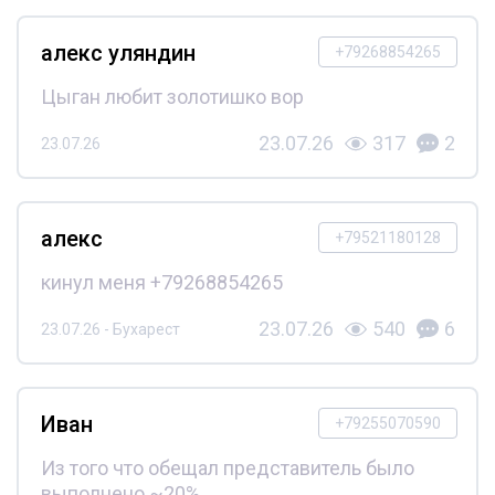
алекс уляндин
+79268854265
Цыган любит золотишко вор
23.07.26
317
2
23.07.26
алекс
+79521180128
кинул меня +79268854265
23.07.26
540
6
23.07.26 - Бухарест
Иван
+79255070590
Из того что обещал представитель было
выполнено ~20%