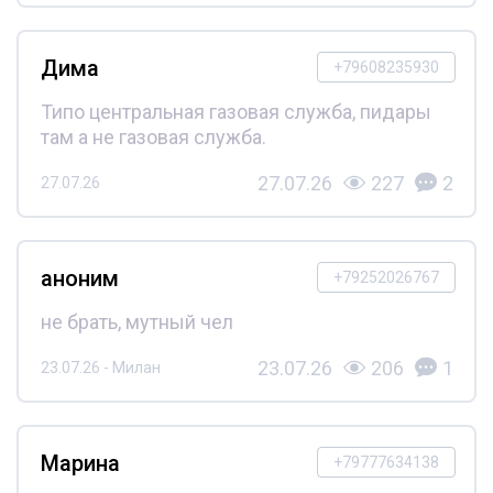
Дима
+79608235930
Типо центральная газовая служба, пидары
там а не газовая служба.
27.07.26
227
2
27.07.26
аноним
+79252026767
не брать, мутный чел
23.07.26
206
1
23.07.26 - Милан
Марина
+79777634138