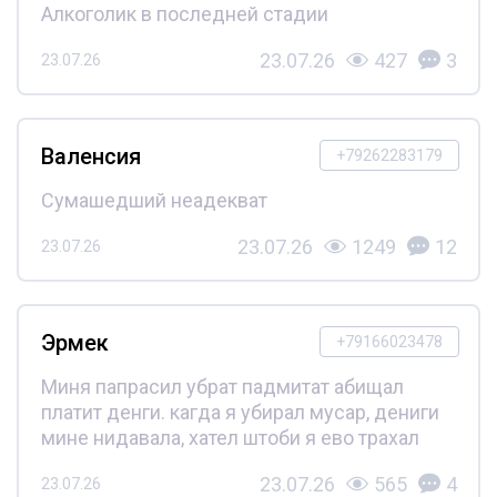
Алкоголик в последней стадии
23.07.26
427
3
23.07.26
Валенсия
+79262283179
Сумашедший неадекват
23.07.26
1249
12
23.07.26
Эрмек
+79166023478
Миня папрасил убрат падмитат абищал
платит денги. кагда я убирал мусар, дениги
мине нидавала, хател штоби я ево трахал
23.07.26
565
4
23.07.26