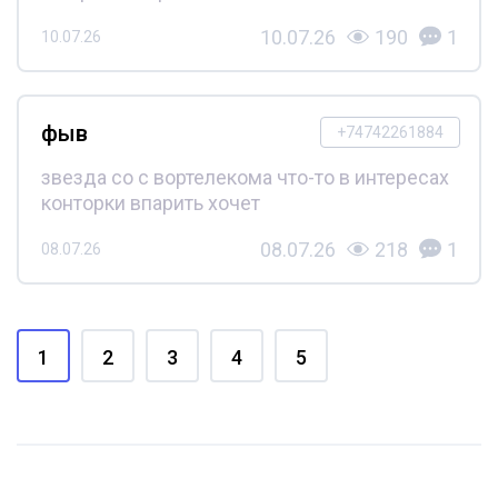
10.07.26
190
1
10.07.26
фыв
+74742261884
звезда со с вортелекома что-то в интересах
конторки впарить хочет
08.07.26
218
1
08.07.26
1
2
3
4
5