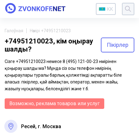
KK
Галоўная
Нөмірі +74951210023
+74951210023, кім қоңырау
Пікірлер
шалды?
Сізге +74951210023 немесе 8 (495) 121-00-23 нөмірінен
қоңырау шалды ма? Мұнда сіз осы телефон нөмірінің
қоңыраулары туралы барлық қолжетімді ақпаратты біле
аласыз: пікірлер, қай аймақтан, оператор, мекен-жайы,
жазылу нұсқалары, белсенділігі және т.б.
Возможно, реклама товаров или услуг
Ресей, г. Москва