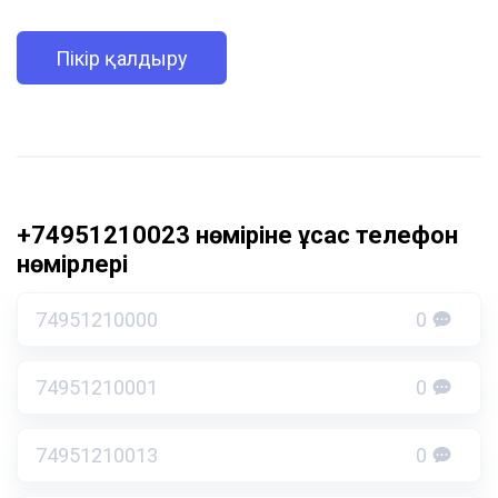
Пікір қалдыру
+74951210023 нөміріне ұқсас телефон
нөмірлері
74951210000
0
74951210001
0
74951210013
0