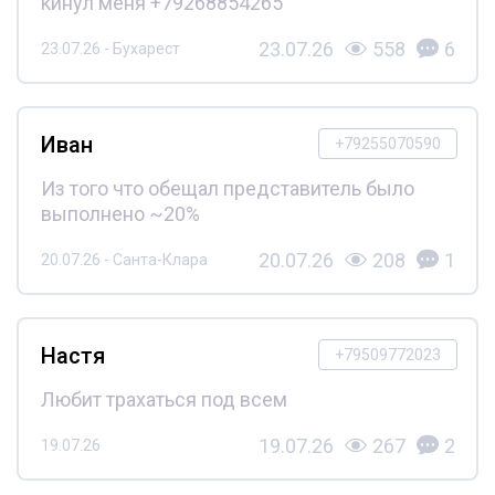
кинул меня +79268854265
23.07.26
558
6
23.07.26 - Бухарест
Иван
+79255070590
Из того что обещал представитель было
выполнено ~20%
20.07.26
208
1
20.07.26 - Санта-Клара
Настя
+79509772023
Любит трахаться под всем
19.07.26
267
2
19.07.26