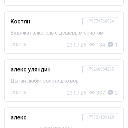
Костян
+79779768584
Бадяжат алкоголь с дешёвым спиртом
23.07.26
134
1
23.07.26
алекс уляндин
+79268854265
Цыган любит золотишко вор
23.07.26
337
2
23.07.26
алекс
+79521180128