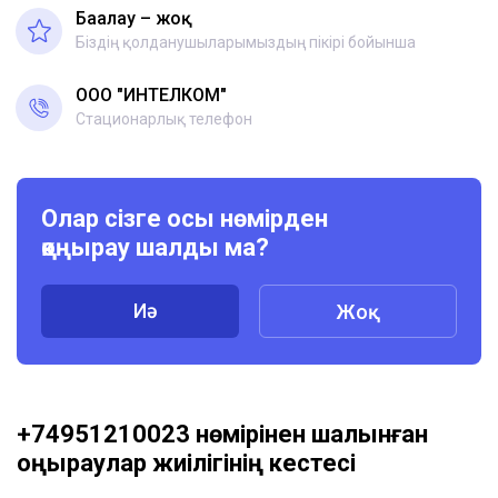
Бағалау – жоқ
Біздің қолданушыларымыздың пікірі бойынша
ООО "ИНТЕЛКОМ"
Стационарлық телефон
Олар сізге осы нөмірден
қоңырау шалды ма?
Иә
Жоқ
+74951210023 нөмірінен шалынған
қоңыраулар жиілігінің кестесі