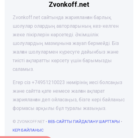
Zvonkoff.net
Zvonkoff.net сайтында жарияланған барлық
шолулар олардың авторларының кез-келген
жеке пікірлерін көрсетеді. Әкімшілік
шолулардың мазмұнына жауап бермейді. Біз
жалған шолулармен күресуге дайынбыз және
тиісті ақпаратты көрсету үшін барымызды
саламыз.
Егер сіз +74951210023 нөмірінің иесі болсаңыз
және сайтта қате немесе жалған ақпарат
жарияланған деп ойласаңыз, бізге кері байланыс
формасы арқылы бұл туралы жазыңыз.
© ZVONKOFF.NET •
ВЕБ-CАЙТТЫ ПАЙДАЛАНУ ШАРТТАРЫ
•
КЕРІ БАЙЛАНЫС