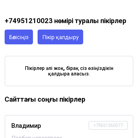
+74951210023 нөмірі туралы пікірлер
Бөлісіңіз
Пікір қалдыру
Пікірлер әлі жоқ, бірақ сіз өзіңіздікін
қалдыра аласыз.
Сайттағы соңғы пікірлер
Владимир
+79651360077
Подбор новостроек