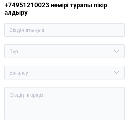
+74951210023 нөмірі туралы пікір
қалдыру