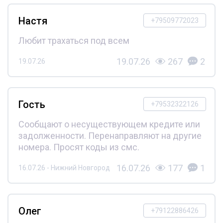
Настя
+79509772023
Любит трахаться под всем
19.07.26
267
2
19.07.26
Гость
+79532322126
Сообщают о несуществующем кредите или
задолженности. Перенаправляют на другие
номера. Просят коды из смс.
16.07.26
177
1
16.07.26 - Нижний Новгород
Олег
+79122886426