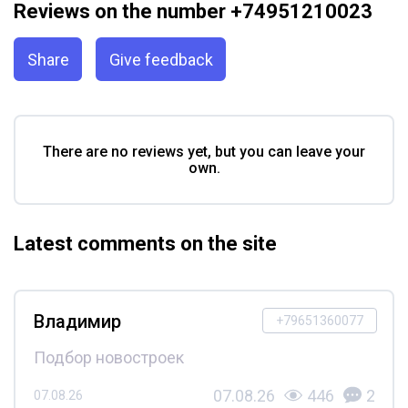
Reviews on the number +74951210023
Share
Give feedback
There are no reviews yet, but you can leave your
own.
Latest comments on the site
Владимир
+79651360077
Подбор новостроек
07.08.26
446
2
07.08.26