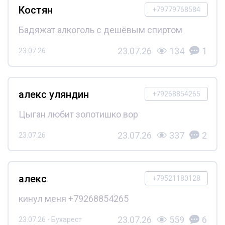
Костян
+79779768584
Бадяжат алкоголь с дешёвым спиртом
23.07.26
134
1
23.07.26
алекс уляндин
+79268854265
Цыган любит золотишко вор
23.07.26
337
2
23.07.26
алекс
+79521180128
кинул меня +79268854265
23.07.26
559
6
23.07.26 - Бухарест