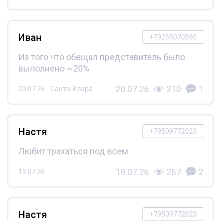
Иван
+79255070590
Из того что обещал представитель было
выполнено ~20%
20.07.26
210
1
20.07.26 - Санта-Клара
Настя
+79509772023
Любит трахаться под всем
19.07.26
267
2
19.07.26
Настя
+79509772023