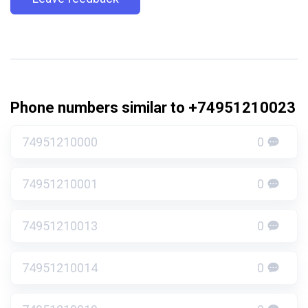
Phone numbers similar to +74951210023
74951210000
0
74951210001
0
74951210013
0
74951210014
0