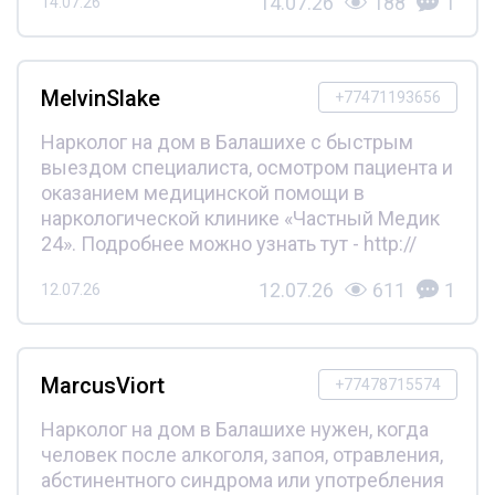
14.07.26
188
1
14.07.26
MelvinSlake
+77471193656
Нарколог на дом в Балашихе с быстрым
выездом специалиста, осмотром пациента и
оказанием медицинской помощи в
наркологической клинике «Частный Медик
24». Подробнее можно узнать тут - http://
12.07.26
611
1
12.07.26
MarcusViort
+77478715574
Нарколог на дом в Балашихе нужен, когда
человек после алкоголя, запоя, отравления,
абстинентного синдрома или употребления