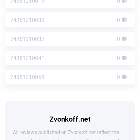
74951210019
0
74951210030
0
74951210037
0
74951210041
0
74951210059
0
Zvonkoff.net
All reviews published on Zvonkoff.net reflect the