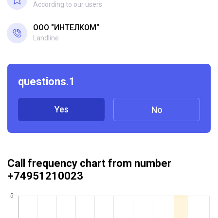
According to our users
ООО "ИНТЕЛКОМ"
Landline
questions.1
Yes
No
Call frequency chart from number
+74951210023