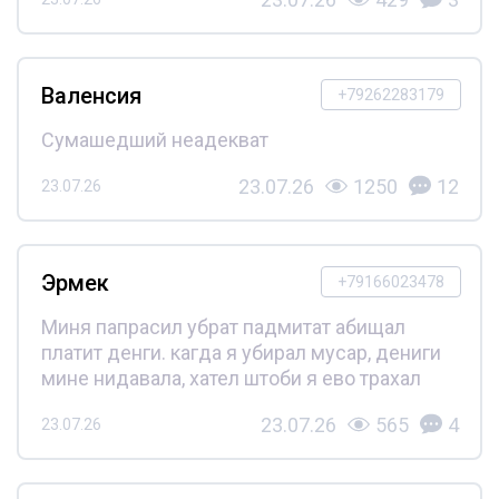
Валенсия
+79262283179
Сумашедший неадекват
23.07.26
1250
12
23.07.26
Эрмек
+79166023478
Миня папрасил убрат падмитат абищал
платит денги. кагда я убирал мусар, дениги
мине нидавала, хател штоби я ево трахал
23.07.26
565
4
23.07.26