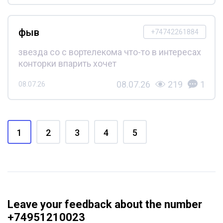
фыв
+74742261884
звезда со с вортелекома что-то в интересах
конторки впарить хочет
08.07.26
219
1
08.07.26
1
2
3
4
5
Leave your feedback about the number
+74951210023