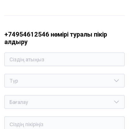
+74954612546 нөмірі туралы пікір
қалдыру