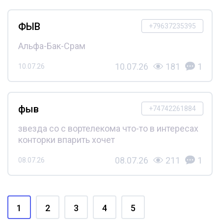
ФЫВ
+79637235395
Альфа-Бак-Срам
10.07.26
181
1
10.07.26
фыв
+74742261884
звезда со с вортелекома что-то в интересах
конторки впарить хочет
08.07.26
211
1
08.07.26
1
2
3
4
5