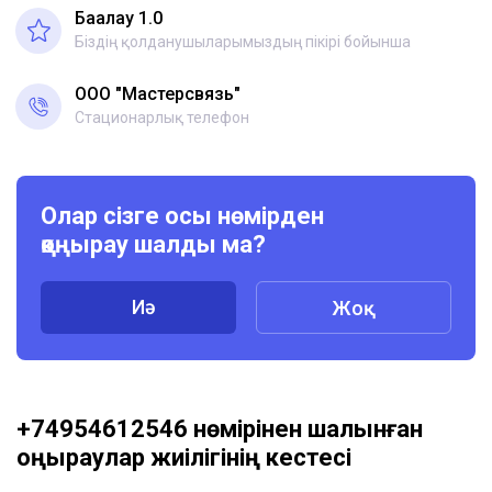
Бағалау 1.0
Біздің қолданушыларымыздың пікірі бойынша
ООО "Мастерсвязь"
Стационарлық телефон
Олар сізге осы нөмірден
қоңырау шалды ма?
Иә
Жоқ
+74954612546 нөмірінен шалынған
қоңыраулар жиілігінің кестесі