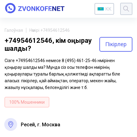
KK
Галоўная
Нөмірі +74954612546
+74954612546, кім қоңырау
Пікірлер
шалды?
Сізге +74954612546 немесе 8 (495) 461-25-46 нөмірінен
қоңырау шалды ма? Мұнда сіз осы телефон нөмірінің
қоңыраулары туралы барлық қолжетімді ақпаратты біле
аласыз: пікірлер, қай аймақтан, оператор, мекен-жайы,
жазылу нұсқалары, белсенділігі және т.б.
100% Мошенники
Ресей, г. Москва