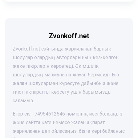
Zvonkoff.net
Zvonkoff.net сайтында жарияланған барлық
шолулар олардың авторларының кез-келген
жеке пікірлерін көрсетеді. Әкімшілік
шолулардың мазмұнына жауап бермейді. Біз
жалған шолулармен күресуге дайынбыз және
тиісті ақпаратты көрсету үшін барымызды
саламыз.
Егер сіз +74954612546 нөмірінің иесі болсаңыз
және сайтта қате немесе жалған ақпарат
жарияланған деп ойласаңыз, бізге кері байланыс