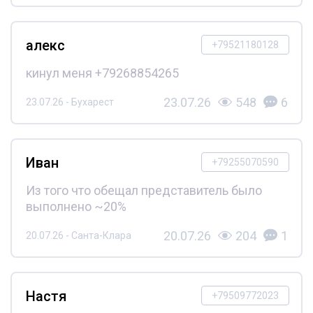
алекс
+79521180128
кинул меня +79268854265
23.07.26
548
6
23.07.26 - Бухарест
Иван
+79255070590
Из того что обещал представитель было
выполнено ~20%
20.07.26
204
1
20.07.26 - Санта-Клара
Настя
+79509772023