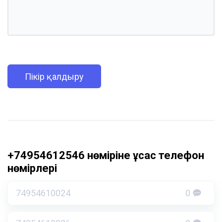
Пікір қалдыру
+74954612546 нөміріне ұқсас телефон
нөмірлері
74954610024
0