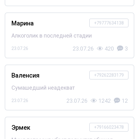
Марина
+79777634138
Алкоголик в последней стадии
23.07.26
420
3
23.07.26
Валенсия
+79262283179
Сумашедший неадекват
23.07.26
1242
12
23.07.26
Эрмек
+79166023478