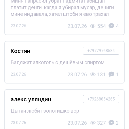
Миня папрасил убрат падмитат абищал
платит денги. кагда я убирал мусар, дениги
мине нидавала, хател штоби я ево трахал
23.07.26
554
4
23.07.26
Костян
+79779768584
Бадяжат алкоголь с дешёвым спиртом
23.07.26
131
1
23.07.26
алекс уляндин
+79268854265
Цыган любит золотишко вор
23.07.26
327
2
23.07.26