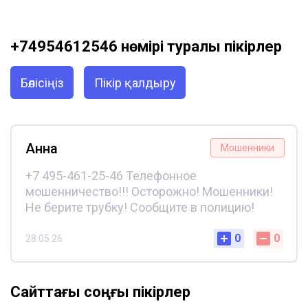
+74954612546 нөмірі туралы пікірлер
Бөлісіңіз
Пікір қалдыру
Анна
Мошенники
+7 495-461-25-46 Телефонное
мошенничество!!! Осторожно! Мошенники!
Не берите трубку! Сообщите в полицию!
0
0
28.05.26
Сайттағы соңғы пікірлер