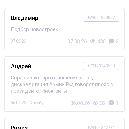
Владимир
+79651360077
Подбор новостроек
07.08.26
430
2
07.08.26
Андрей
+79129243500
Спрашивают про отношение к сво,
дискредитация Армии РФ, говорят плохо о
президенте. Иноагенты.
06.08.26
32
1
06.08.26 - Стамбул
Рамиз
+79104342734