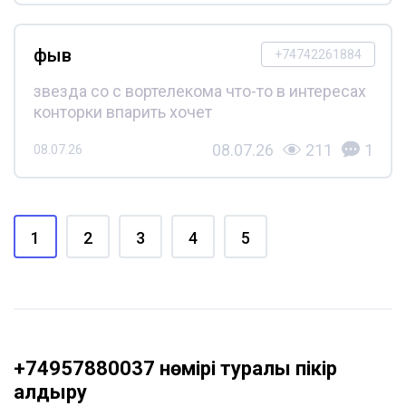
фыв
+74742261884
звезда со с вортелекома что-то в интересах
конторки впарить хочет
08.07.26
211
1
08.07.26
1
2
3
4
5
+74957880037 нөмірі туралы пікір
қалдыру