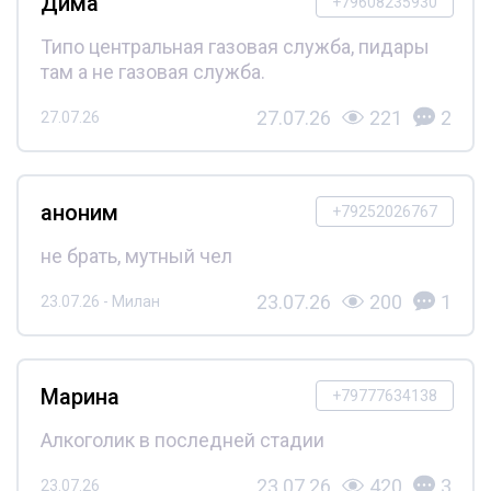
Дима
+79608235930
Типо центральная газовая служба, пидары
там а не газовая служба.
27.07.26
221
2
27.07.26
аноним
+79252026767
не брать, мутный чел
23.07.26
200
1
23.07.26 - Милан
Марина
+79777634138
Алкоголик в последней стадии
23.07.26
420
3
23.07.26