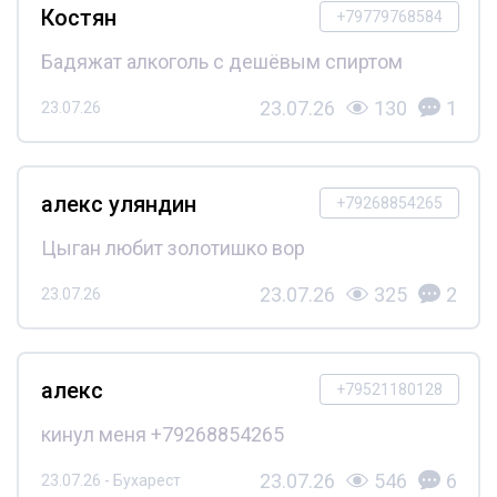
Костян
+79779768584
Бадяжат алкоголь с дешёвым спиртом
23.07.26
130
1
23.07.26
алекс уляндин
+79268854265
Цыган любит золотишко вор
23.07.26
325
2
23.07.26
алекс
+79521180128
кинул меня +79268854265
23.07.26
546
6
23.07.26 - Бухарест