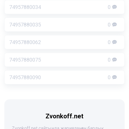
74957880034
0
74957880035
0
74957880062
0
74957880075
0
74957880090
0
Zvonkoff.net
Zvonkoff.net сайтында жарияланған барлық