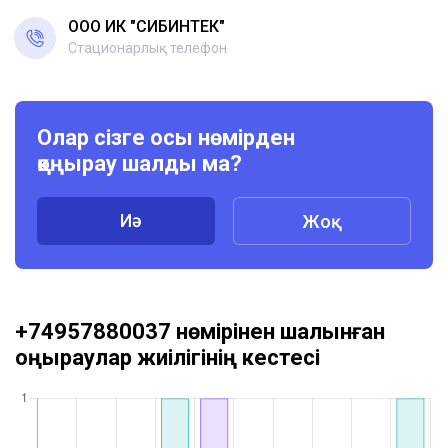
ООО ИК "СИБИНТЕК"
Стационарлық телефон
Олар сізге осы нөмірден
қоңырау шалды ма?
Иә
Жоқ
+74957880037 нөмірінен шалынған
қоңыраулар жиілігінің кестесі