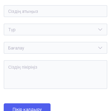
Пікір қалдыру