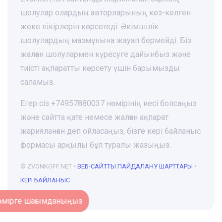
шолулар олардың авторларының кез-келген
жеке пікірлерін көрсетеді. Әкімшілік
шолулардың мазмұнына жауап бермейді. Біз
жалған шолулармен күресуге дайынбыз және
тиісті ақпаратты көрсету үшін барымызды
саламыз.
Егер сіз +74957880037 нөмірінің иесі болсаңыз
және сайтта қате немесе жалған ақпарат
жарияланған деп ойласаңыз, бізге кері байланыс
формасы арқылы бұл туралы жазыңыз.
© ZVONKOFF.NET •
ВЕБ-CАЙТТЫ ПАЙДАЛАНУ ШАРТТАРЫ
•
КЕРІ БАЙЛАНЫС
Нөмірге шағымданыңыз