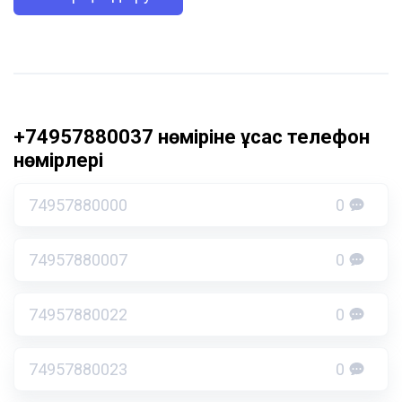
+74957880037 нөміріне ұқсас телефон
нөмірлері
74957880000
0
74957880007
0
74957880022
0
74957880023
0