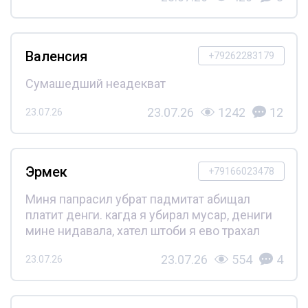
Валенсия
+79262283179
Сумашедший неадекват
23.07.26
1242
12
23.07.26
Эрмек
+79166023478
Миня папрасил убрат падмитат абищал
платит денги. кагда я убирал мусар, дениги
мине нидавала, хател штоби я ево трахал
23.07.26
554
4
23.07.26