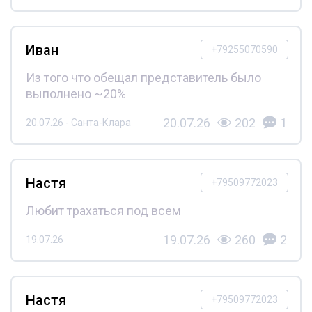
Иван
+79255070590
Из того что обещал представитель было
выполнено ~20%
20.07.26
202
1
20.07.26 - Санта-Клара
Настя
+79509772023
Любит трахаться под всем
19.07.26
260
2
19.07.26
Настя
+79509772023