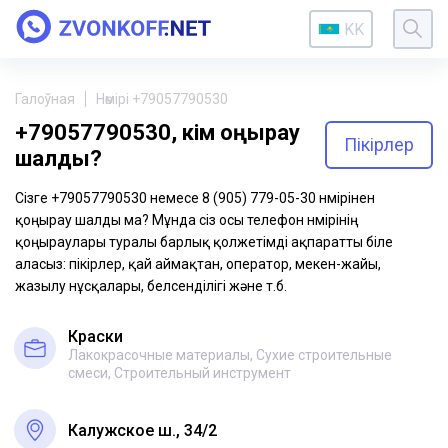
KK
Галоўная
Нөмірі +79057790530
+79057790530, кім қоңырау
Пікірлер
шалды?
Сізге +79057790530 немесе 8 (905) 779-05-30 нөмірінен
қоңырау шалды ма? Мұнда сіз осы телефон нөмірінің
қоңыраулары туралы барлық қолжетімді ақпаратты біле
аласыз: пікірлер, қай аймақтан, оператор, мекен-жайы,
жазылу нұсқалары, белсенділігі және т.б.
Краски
Лакокрасочные материалы, Сухие строительные
смеси, Строительный инструмент
Калужское ш., 34/2