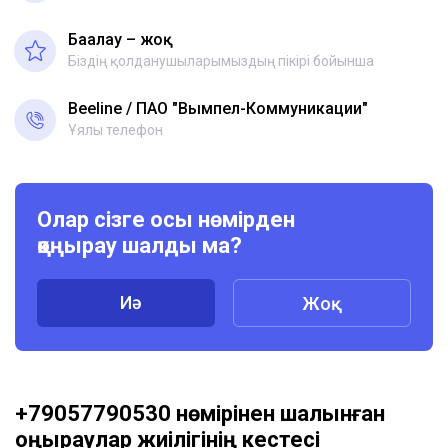
Бағалау – жоқ
Біздің қолданушыларымыздың пікірі бойынша
Beeline
ПАО "Вымпел-Коммуникации"
Ұялы телефон
Олар сізге осы нөмірден
қоңырау шалды ма?
Иә
Жоқ
+79057790530 нөмірінен шалынған
қоңыраулар жиілігінің кестесі