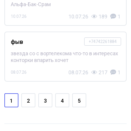
Альфа-Бак-Срам
10.07.26
189
1
10.07.26
фыв
+74742261884
звезда со с вортелекома что-то в интересах
конторки впарить хочет
08.07.26
217
1
08.07.26
1
2
3
4
5