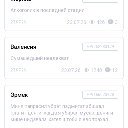
Алкоголик в последней стадии
23.07.26
426
3
23.07.26
Валенсия
+79262283179
Сумашедший неадекват
23.07.26
1248
12
23.07.26
Эрмек
+79166023478
Миня папрасил убрат падмитат абищал
платит денги. кагда я убирал мусар, дениги
мине нидавала, хател штоби я ево трахал