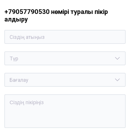
+79057790530 нөмірі туралы пікір
қалдыру