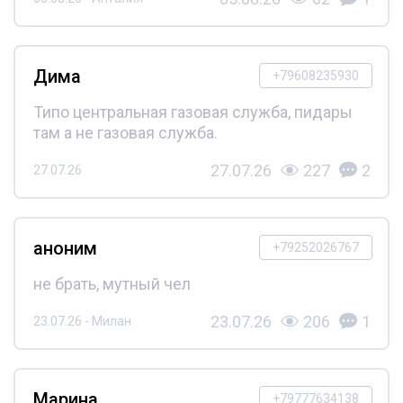
Дима
+79608235930
Типо центральная газовая служба, пидары
там а не газовая служба.
27.07.26
227
2
27.07.26
аноним
+79252026767
не брать, мутный чел
23.07.26
206
1
23.07.26 - Милан
Марина
+79777634138