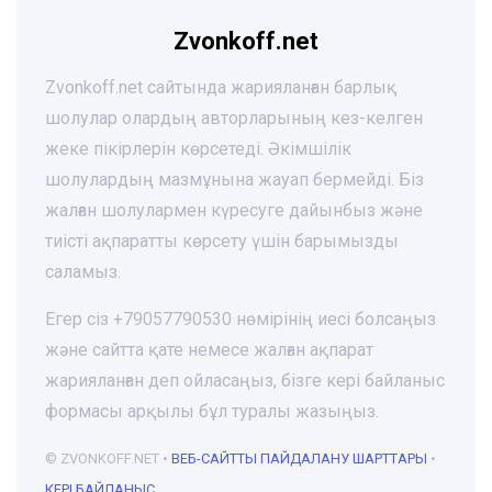
Zvonkoff.net
Zvonkoff.net сайтында жарияланған барлық
шолулар олардың авторларының кез-келген
жеке пікірлерін көрсетеді. Әкімшілік
шолулардың мазмұнына жауап бермейді. Біз
жалған шолулармен күресуге дайынбыз және
тиісті ақпаратты көрсету үшін барымызды
саламыз.
Егер сіз +79057790530 нөмірінің иесі болсаңыз
және сайтта қате немесе жалған ақпарат
жарияланған деп ойласаңыз, бізге кері байланыс
формасы арқылы бұл туралы жазыңыз.
© ZVONKOFF.NET •
ВЕБ-CАЙТТЫ ПАЙДАЛАНУ ШАРТТАРЫ
•
КЕРІ БАЙЛАНЫС