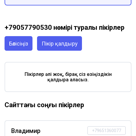
+79057790530 нөмірі туралы пікірлер
Бөлісіңіз
Пікір қалдыру
Пікірлер әлі жоқ, бірақ сіз өзіңіздікін
қалдыра аласыз.
Сайттағы соңғы пікірлер
Владимир
+79651360077