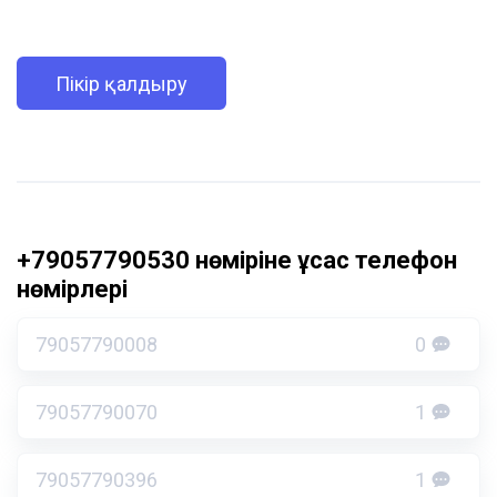
Пікір қалдыру
+79057790530 нөміріне ұқсас телефон
нөмірлері
79057790008
0
79057790070
1
79057790396
1