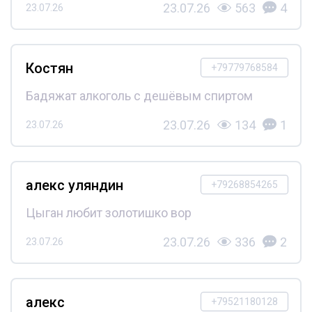
23.07.26
563
4
23.07.26
Костян
+79779768584
Бадяжат алкоголь с дешёвым спиртом
23.07.26
134
1
23.07.26
алекс уляндин
+79268854265
Цыган любит золотишко вор
23.07.26
336
2
23.07.26
алекс
+79521180128