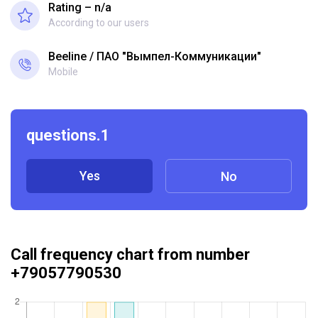
Rating – n/a
According to our users
Beeline
ПАО "Вымпел-Коммуникации"
Mobile
questions.1
Yes
No
Call frequency chart from number
+79057790530