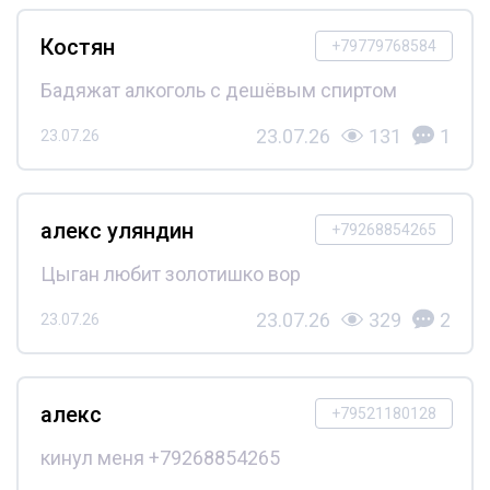
Костян
+79779768584
Бадяжат алкоголь с дешёвым спиртом
23.07.26
131
1
23.07.26
алекс уляндин
+79268854265
Цыган любит золотишко вор
23.07.26
329
2
23.07.26
алекс
+79521180128
кинул меня +79268854265