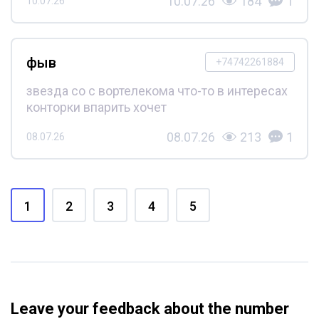
10.07.26
184
1
10.07.26
фыв
+74742261884
звезда со с вортелекома что-то в интересах
конторки впарить хочет
08.07.26
213
1
08.07.26
1
2
3
4
5
Leave your feedback about the number