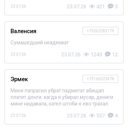
23.07.26
421
3
23.07.26
Валенсия
+79262283179
Сумашедший неадекват
23.07.26
1243
12
23.07.26
Эрмек
+79166023478
Миня папрасил убрат падмитат абищал
платит денги. кагда я убирал мусар, дениги
мине нидавала, хател штоби я ево трахал
23.07.26
557
4
23.07.26