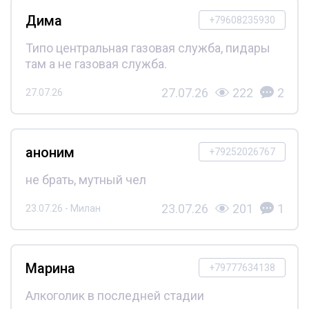
Дима
+79608235930
Типо центральная газовая служба, пидары
там а не газовая служба.
27.07.26
222
2
27.07.26
аноним
+79252026767
не брать, мутный чел
23.07.26
201
1
23.07.26 - Милан
Марина
+79777634138
Алкоголик в последней стадии