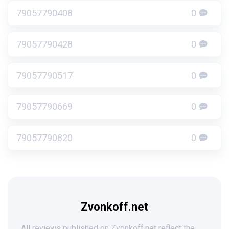
79057790408
0
79057790428
0
79057790517
0
79057790669
0
79057790820
0
Zvonkoff.net
All reviews published on Zvonkoff.net reflect the