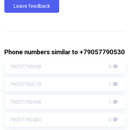
Leave feedback
Phone numbers similar to +79057790530
79057790008
0
79057790070
1
79057790396
1
79057790400
0