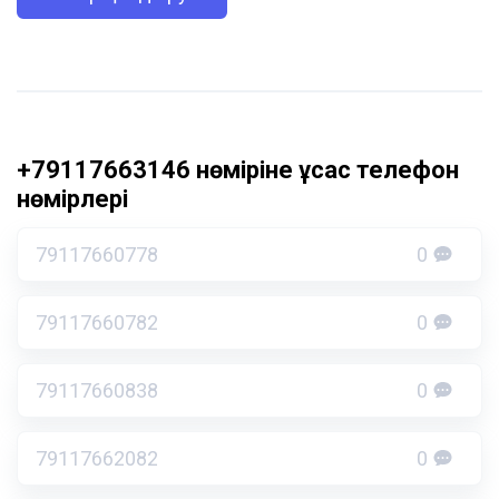
+79117663146 нөміріне ұқсас телефон
нөмірлері
79117660778
0
79117660782
0
79117660838
0
79117662082
0