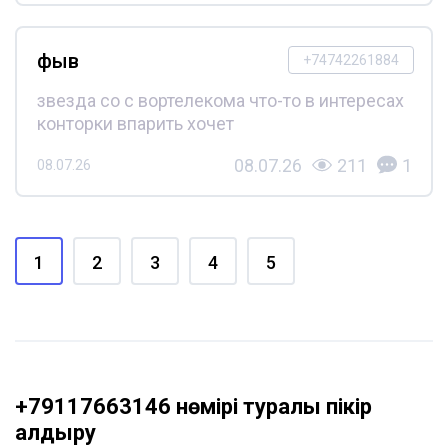
фыв
+74742261884
звезда со с вортелекома что-то в интересах
конторки впарить хочет
08.07.26
211
1
08.07.26
1
2
3
4
5
+79117663146 нөмірі туралы пікір
қалдыру