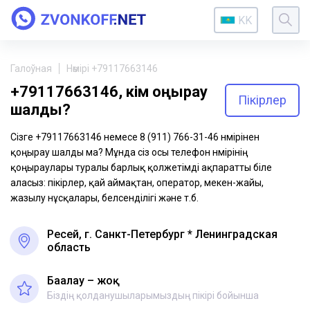
KK
Галоўная
Нөмірі +79117663146
+79117663146, кім қоңырау
Пікірлер
шалды?
Сізге +79117663146 немесе 8 (911) 766-31-46 нөмірінен
қоңырау шалды ма? Мұнда сіз осы телефон нөмірінің
қоңыраулары туралы барлық қолжетімді ақпаратты біле
аласыз: пікірлер, қай аймақтан, оператор, мекен-жайы,
жазылу нұсқалары, белсенділігі және т.б.
Ресей, г. Санкт-Петербург * Ленинградская
область
Бағалау – жоқ
Біздің қолданушыларымыздың пікірі бойынша