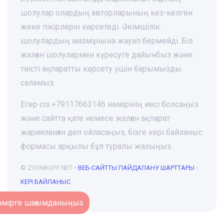
шолулар олардың авторларының кез-келген
жеке пікірлерін көрсетеді. Әкімшілік
шолулардың мазмұнына жауап бермейді. Біз
жалған шолулармен күресуге дайынбыз және
тиісті ақпаратты көрсету үшін барымызды
саламыз.
Егер сіз +79117663146 нөмірінің иесі болсаңыз
және сайтта қате немесе жалған ақпарат
жарияланған деп ойласаңыз, бізге кері байланыс
формасы арқылы бұл туралы жазыңыз.
© ZVONKOFF.NET •
ВЕБ-CАЙТТЫ ПАЙДАЛАНУ ШАРТТАРЫ
•
КЕРІ БАЙЛАНЫС
Нөмірге шағымданыңыз