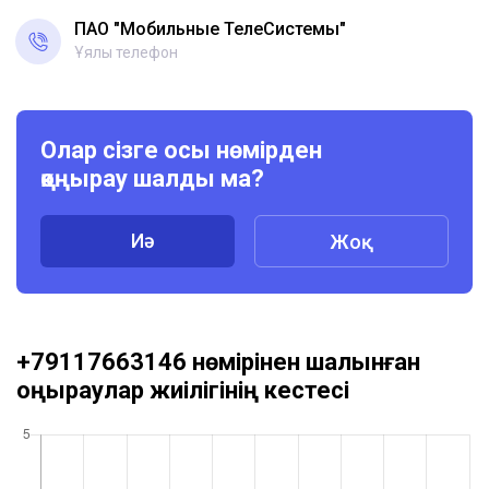
ПАО "Мобильные ТелеСистемы"
Ұялы телефон
Олар сізге осы нөмірден
қоңырау шалды ма?
Иә
Жоқ
+79117663146 нөмірінен шалынған
қоңыраулар жиілігінің кестесі