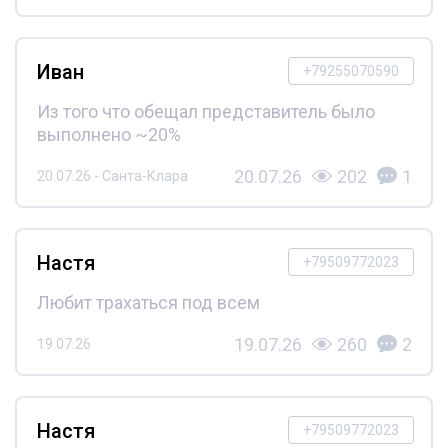
Иван
+79255070590
Из того что обещал представитель было
выполнено ~20%
20.07.26
202
1
20.07.26 - Санта-Клара
Настя
+79509772023
Любит трахаться под всем
19.07.26
260
2
19.07.26
Настя
+79509772023