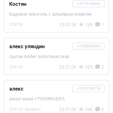
Костян
+79779768584
Бадяжат алкоголь с дешёвым спиртом
23.07.26
130
1
23.07.26
алекс уляндин
+79268854265
Цыган любит золотишко вор
23.07.26
325
2
23.07.26
алекс
+79521180128
кинул меня +79268854265
23.07.26
546
6
23.07.26 - Бухарест