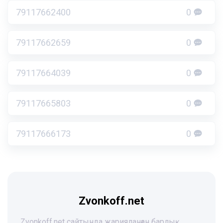
79117662400
0
79117662659
0
79117664039
0
79117665803
0
79117666173
0
Zvonkoff.net
Zvonkoff.net сайтында жарияланған барлық