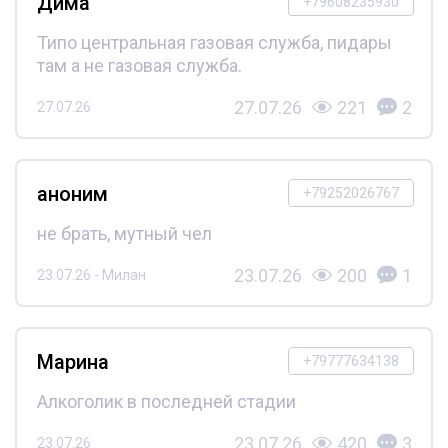
Дима
+79608235930
Типо центральная газовая служба, пидары
там а не газовая служба.
27.07.26
221
2
27.07.26
аноним
+79252026767
не брать, мутный чел
23.07.26
200
1
23.07.26 - Милан
Марина
+79777634138
Алкоголик в последней стадии
23.07.26
420
3
23.07.26