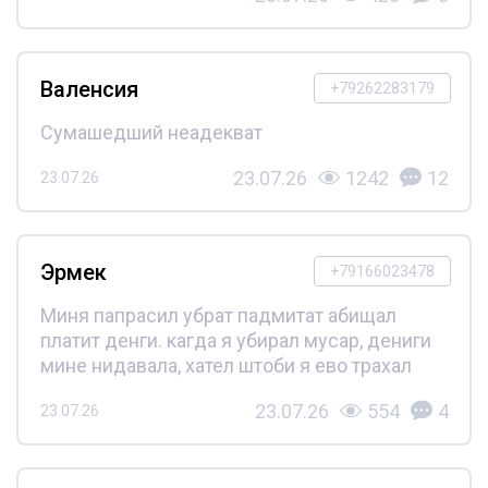
Валенсия
+79262283179
Сумашедший неадекват
23.07.26
1242
12
23.07.26
Эрмек
+79166023478
Миня папрасил убрат падмитат абищал
платит денги. кагда я убирал мусар, дениги
мине нидавала, хател штоби я ево трахал
23.07.26
554
4
23.07.26