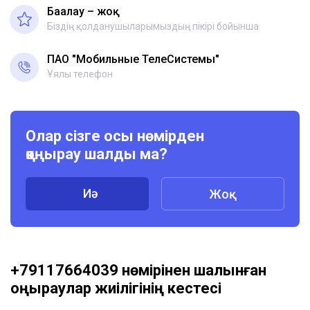
Бағалау – жоқ
Біздің қолданушыларымыздың пікірі бойынша
ПАО "Мобильные ТелеСистемы"
Ұялы телефон
Олар сізге осы нөмірден
қоңырау шалды ма?
Иә
Жоқ
+79117664039 нөмірінен шалынған
қоңыраулар жиілігінің кестесі