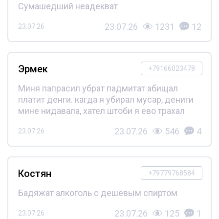
Сумашедший неадекват
23.07.26
1231
12
23.07.26
Эрмек
+79166023478
Миня папрасил убрат падмитат абищал
платит денги. кагда я убирал мусар, дениги
мине нидавала, хател штоби я ево трахал
23.07.26
546
4
23.07.26
Костян
+79779768584
Бадяжат алкоголь с дешёвым спиртом
23.07.26
125
1
23.07.26