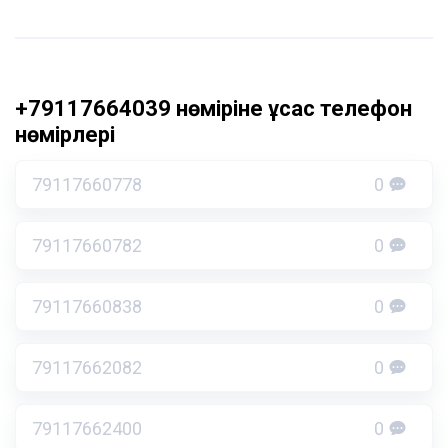
+79117664039 нөміріне ұқсас телефон
нөмірлері
79117660778
0
79117660782
0
79117660838
0
79117662082
0
79117662400
0