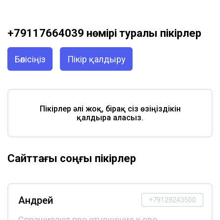
+79117664039 нөмірі туралы пікірлер
Бөлісіңіз
Пікір қалдыру
Пікірлер әлі жоқ, бірақ сіз өзіңіздікін
қалдыра аласыз.
Сайттағы соңғы пікірлер
Андрей
+79129243500
Спрашивают про отношение к сво,