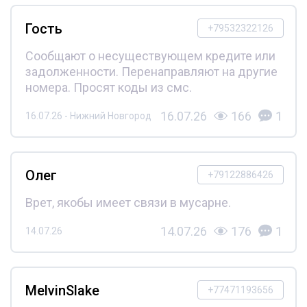
Гость
+79532322126
Сообщают о несуществующем кредите или
задолженности. Перенаправляют на другие
номера. Просят коды из смс.
16.07.26
166
1
16.07.26 - Нижний Новгород
Олег
+79122886426
Врет, якобы имеет связи в мусарне.
14.07.26
176
1
14.07.26
MelvinSlake
+77471193656