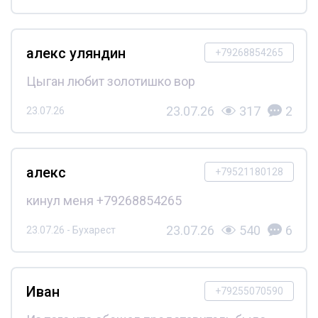
алекс уляндин
+79268854265
Цыган любит золотишко вор
23.07.26
317
2
23.07.26
алекс
+79521180128
кинул меня +79268854265
23.07.26
540
6
23.07.26 - Бухарест
Иван
+79255070590