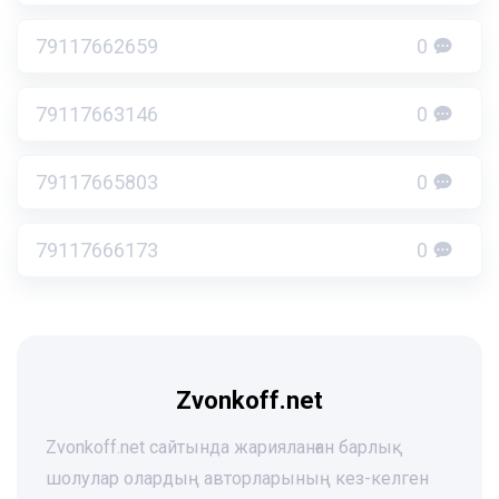
79117662659
0
79117663146
0
79117665803
0
79117666173
0
Zvonkoff.net
Zvonkoff.net сайтында жарияланған барлық
шолулар олардың авторларының кез-келген