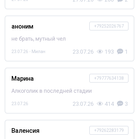
аноним
+79252026767
не брать, мутный чел
23.07.26
193
1
23.07.26 - Милан
Марина
+79777634138
Алкоголик в последней стадии
23.07.26
414
3
23.07.26
Валенсия
+79262283179