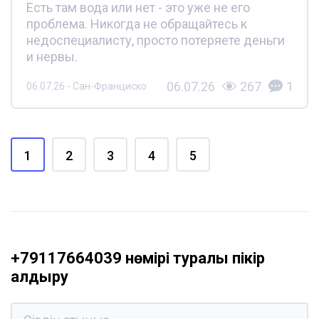
Есть там вода или нет - это уже не его
проблема. Никогда не обращайтесь к
недоспециалисту, просто потеряете деньги
и нервы.
06.07.26
267
1
06.07.26 - Сан-Франциско
1
2
3
4
5
+79117664039 нөмірі туралы пікір
қалдыру