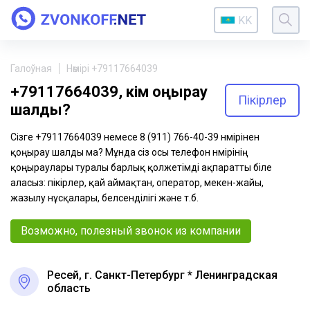
KK
Галоўная
Нөмірі +79117664039
+79117664039, кім қоңырау
Пікірлер
шалды?
Сізге +79117664039 немесе 8 (911) 766-40-39 нөмірінен
қоңырау шалды ма? Мұнда сіз осы телефон нөмірінің
қоңыраулары туралы барлық қолжетімді ақпаратты біле
аласыз: пікірлер, қай аймақтан, оператор, мекен-жайы,
жазылу нұсқалары, белсенділігі және т.б.
Возможно, полезный звонок из компании
Ресей, г. Санкт-Петербург * Ленинградская
область