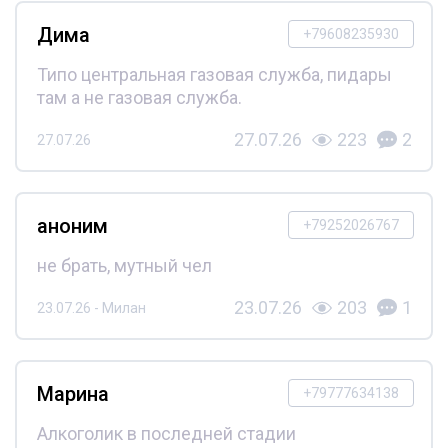
Дима
+79608235930
Типо центральная газовая служба, пидары
там а не газовая служба.
27.07.26
223
2
27.07.26
аноним
+79252026767
не брать, мутный чел
23.07.26
203
1
23.07.26 - Милан
Марина
+79777634138
Алкоголик в последней стадии