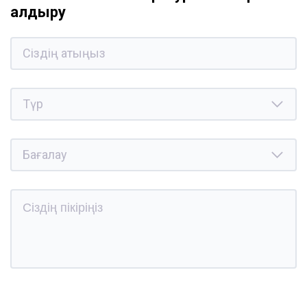
қалдыру