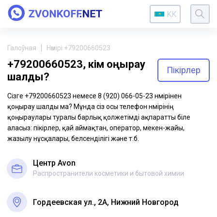
KK
Галоўная
Нөмірі +79200660523
+79200660523, кім қоңырау
Пікірлер
шалды?
Сізге +79200660523 немесе 8 (920) 066-05-23 нөмірінен
қоңырау шалды ма? Мұнда сіз осы телефон нөмірінің
қоңыраулары туралы барлық қолжетімді ақпаратты біле
аласыз: пікірлер, қай аймақтан, оператор, мекен-жайы,
жазылу нұсқалары, белсенділігі және т.б.
Центр Avon
Распространители косметики и бытовой химии
Гордеевская ул., 2А, Нижний Новгород