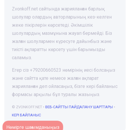
Zvonkoff.net сайтында жарияланған барлық
шолулар олардың авторларының кез-келген
жеке пікірлерін көрсетеді. Әкімшілік
шолулардың мазмұнына жауап бермейді. Біз
жалған шолулармен күресуге дайынбыз және
тиісті ақпаратты көрсету үшін барымызды
саламыз.
Егер сіз +79200660523 нөмірінің иесі болсаңыз
және сайтта қате немесе жалған ақпарат
жарияланған деп ойласаңыз, бізге кері байланыс
формасы арқылы бұл туралы жазыңыз.
© ZVONKOFF.NET •
ВЕБ-CАЙТТЫ ПАЙДАЛАНУ ШАРТТАРЫ
•
КЕРІ БАЙЛАНЫС
Нөмірге шағымданыңыз