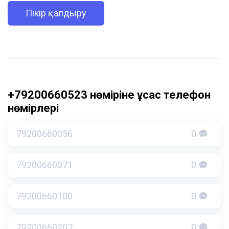
Пікір қалдыру
+79200660523 нөміріне ұқсас телефон
нөмірлері
79200660056
0
79200660071
0
79200660100
0
79200660207
0