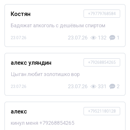
Костян
+79779768584
Бадяжат алкоголь с дешёвым спиртом
23.07.26
132
1
23.07.26
алекс уляндин
+79268854265
Цыган любит золотишко вор
23.07.26
331
2
23.07.26
алекс
+79521180128
кинул меня +79268854265