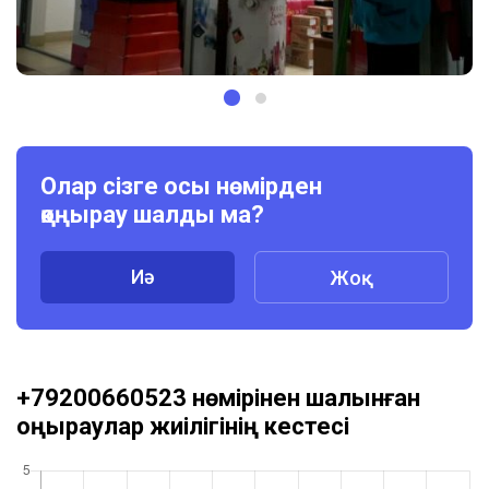
Олар сізге осы нөмірден
қоңырау шалды ма?
Иә
Жоқ
+79200660523 нөмірінен шалынған
қоңыраулар жиілігінің кестесі