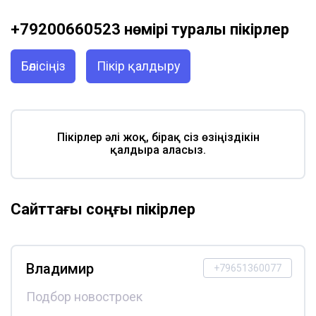
+79200660523 нөмірі туралы пікірлер
Бөлісіңіз
Пікір қалдыру
Пікірлер әлі жоқ, бірақ сіз өзіңіздікін
қалдыра аласыз.
Сайттағы соңғы пікірлер
Владимир
+79651360077
Подбор новостроек