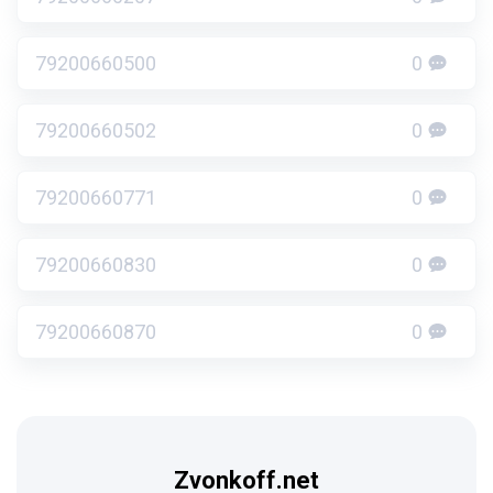
79200660500
0
79200660502
0
79200660771
0
79200660830
0
79200660870
0
Zvonkoff.net