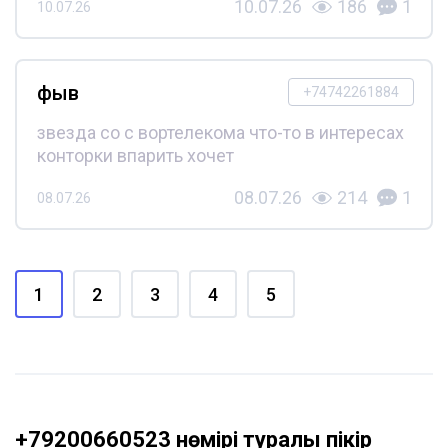
10.07.26
186
1
10.07.26
фыв
+74742261884
звезда со с вортелекома что-то в интересах
конторки впарить хочет
08.07.26
214
1
08.07.26
1
2
3
4
5
+79200660523 нөмірі туралы пікір