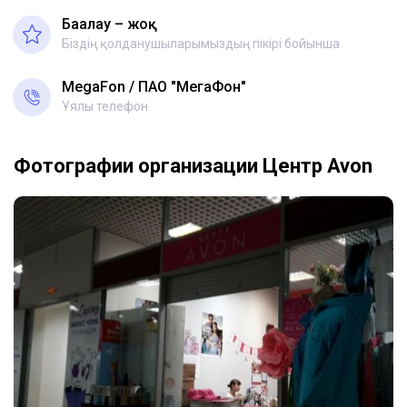
Бағалау – жоқ
Біздің қолданушыларымыздың пікірі бойынша
MegaFon
ПАО "МегаФон"
Ұялы телефон
Фотографии организации Центр Avon