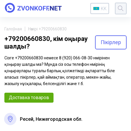
KK
Галоўная
Нөмірі +79200660830
+79200660830, кім қоңырау
Пікірлер
шалды?
Сізге +79200660830 немесе 8 (920) 066-08-30 нөмірінен
қоңырау шалды ма? Мұнда сіз осы телефон нөмірінің
қоңыраулары туралы барлық қолжетімді ақпаратты біле
аласыз: пікірлер, қай аймақтан, оператор, мекен-жайы,
жазылу нұсқалары, белсенділігі және т.б.
Доставка товаров
Ресей, Нижегородская обл.