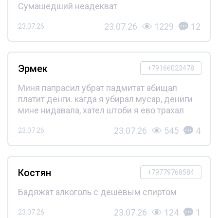
Сумашедший неадекват
23.07.26
1229
12
23.07.26
Эрмек
+79166023478
Миня папрасил убрат падмитат абищал
платит денги. кагда я убирал мусар, дениги
мине нидавала, хател штоби я ево трахал
23.07.26
545
4
23.07.26
Костян
+79779768584
Бадяжат алкоголь с дешёвым спиртом
23.07.26
124
1
23.07.26