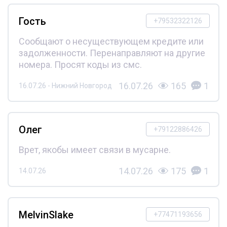
Гость
+79532322126
Сообщают о несуществующем кредите или
задолженности. Перенаправляют на другие
номера. Просят коды из смс.
16.07.26
165
1
16.07.26 - Нижний Новгород
Олег
+79122886426
Врет, якобы имеет связи в мусарне.
14.07.26
175
1
14.07.26
MelvinSlake
+77471193656