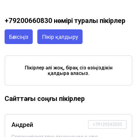
+79200660830 нөмірі туралы пікірлер
Бөлісіңіз
Пікір қалдыру
Пікірлер әлі жоқ, бірақ сіз өзіңіздікін
қалдыра аласыз.
Сайттағы соңғы пікірлер
Андрей
+79129243500
Спрашивают про отношение к сво,