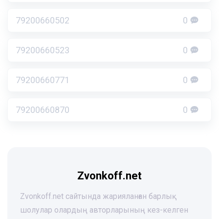
79200660502
0
79200660523
0
79200660771
0
79200660870
0
Zvonkoff.net
Zvonkoff.net сайтында жарияланған барлық
шолулар олардың авторларының кез-келген