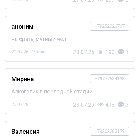
аноним
+79252026767
не брать, мутный чел
23.07.26
190
1
23.07.26 - Милан
Марина
+79777634138
Алкоголик в последней стадии
23.07.26
413
3
23.07.26
Валенсия
+79262283179