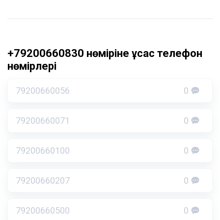
+79200660830 нөміріне ұқсас телефон
нөмірлері
79200660056
0
79200660071
0
79200660100
0
79200660207
0
79200660500
0