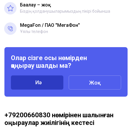
Бағалау – жоқ
Біздің қолданушыларымыздың пікірі бойынша
MegaFon
ПАО "МегаФон"
Ұялы телефон
Олар сізге осы нөмірден
қоңырау шалды ма?
Иә
Жоқ
+79200660830 нөмірінен шалынған
қоңыраулар жиілігінің кестесі