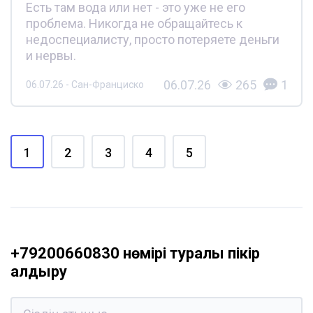
Есть там вода или нет - это уже не его
проблема. Никогда не обращайтесь к
недоспециалисту, просто потеряете деньги
и нервы.
06.07.26
265
1
06.07.26 - Сан-Франциско
1
2
3
4
5
+79200660830 нөмірі туралы пікір
қалдыру