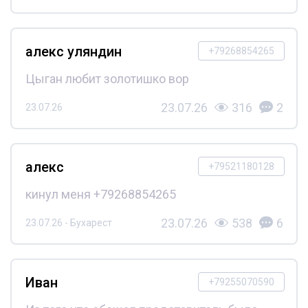
алекс уляндин
+79268854265
Цыган любит золотишко вор
23.07.26
316
2
23.07.26
алекс
+79521180128
кинул меня +79268854265
23.07.26
538
6
23.07.26 - Бухарест
Иван
+79255070590