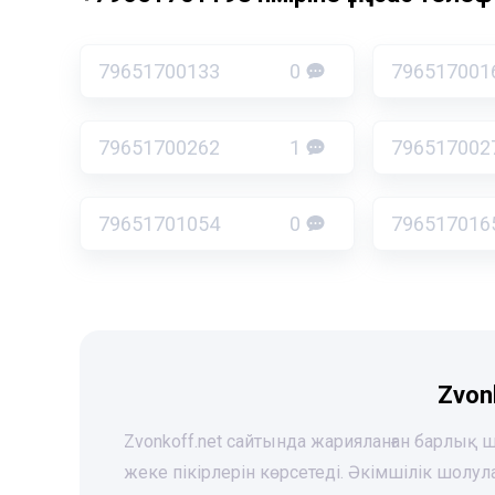
79651700133
0
796517001
79651700262
1
796517002
79651701054
0
796517016
Zvon
Zvonkoff.net сайтында жарияланған барлық
жеке пікірлерін көрсетеді. Әкімшілік шолу