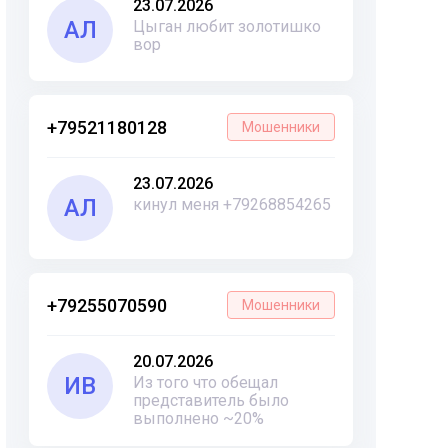
23.07.2026
АЛ
Цыган любит золотишко
вор
+79521180128
Мошенники
23.07.2026
АЛ
кинул меня +79268854265
+79255070590
Мошенники
20.07.2026
ИВ
Из того что обещал
представитель было
выполнено ~20%