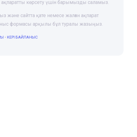
і ақпаратты көрсету үшін барымызды саламыз.
ңыз және сайтта қате немесе жалған ақпарат
йланыс формасы арқылы бұл туралы жазыңыз.
РЫ
•
КЕРІ БАЙЛАНЫС