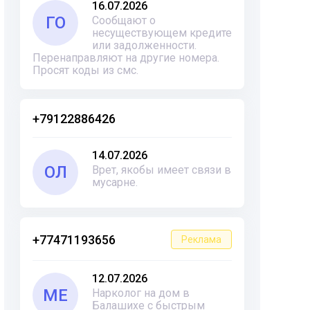
16.07.2026
ГО
Сообщают о
несуществующем кредите
или задолженности.
Перенаправляют на другие номера.
Просят коды из смс.
+79122886426
14.07.2026
ОЛ
Врет, якобы имеет связи в
мусарне.
+77471193656
Реклама
12.07.2026
ME
Нарколог на дом в
Балашихе с быстрым