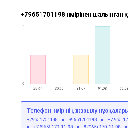
+79651701198 нөмірінен шалынған қ
Телефон нөмірінің жазылу нұсқалар
+79651701198
89651701198
+7 965 1
+7 (965) 170-11-98
8 (965) 170-11-98