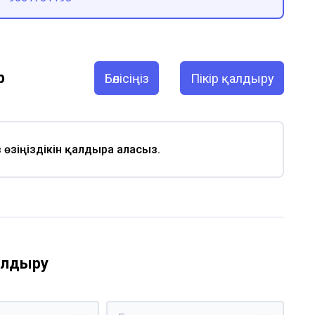
р
Бөлісіңіз
Пікір қалдыру
із өзіңіздікін қалдыра аласыз.
қалдыру