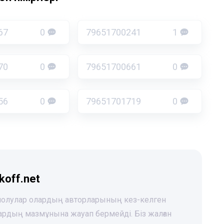
67
0
79651700241
1
70
0
79651700661
0
56
0
79651701719
0
koff.net
 шолулар олардың авторларының кез-келген
лардың мазмұнына жауап бермейді. Біз жалған