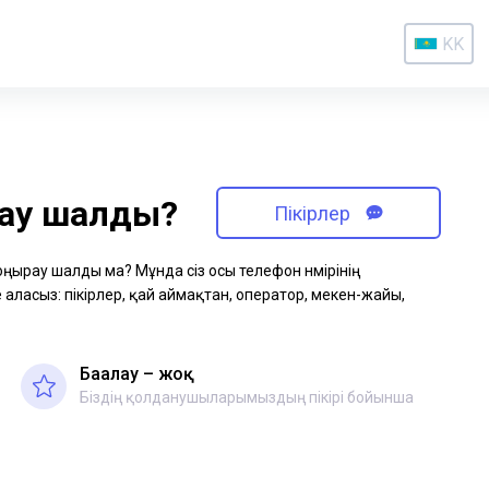
KK
рау шалды?
Пікірлер
қоңырау шалды ма? Мұнда сіз осы телефон нөмірінің
аласыз: пікірлер, қай аймақтан, оператор, мекен-жайы,
Бағалау – жоқ
Біздің қолданушыларымыздың пікірі бойынша