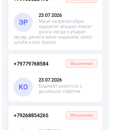
23.07.2026
ЭР
Миня папрасил убрат
падмитат абищал платит
денги. кагда я убирал
мусар, дениги мине нидавала, хател
штоби я ево трахал
+79779768584
Мошенники
23.07.2026
КО
Бадяжат алкоголь с
дешёвым спиртом
+79268854265
Мошенники