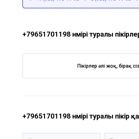
+79651701198 нөмірі туралы пікірле
Пікірлер әлі жоқ, бірақ с
+79651701198 нөмірі туралы пікір 