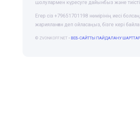
шолулармен күресуге дайынбыз және тиіст
Егер сіз +79651701198 нөмірінің иесі болса
жарияланған деп ойласаңыз, бізге кері ба
© ZVONKOFF.NET •
ВЕБ-CАЙТТЫ ПАЙДАЛАНУ ШАРТТА