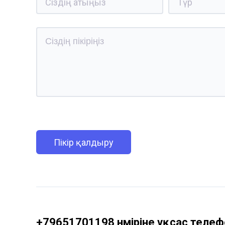
Пікір қалдыру
+79651701198 нөміріне ұқсас телефо