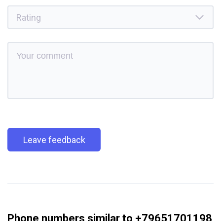
Leave feedback
Phone numbers similar to +79651701198