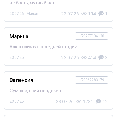
не брать, мутный чел
23.07.26
194
1
23.07.26 - Милан
Марина
+79777634138
Алкоголик в последней стадии
23.07.26
414
3
23.07.26
Валенсия
+79262283179
Сумашедший неадекват
23.07.26
1231
12
23.07.26