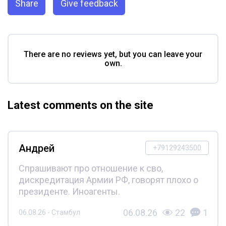
Share
Give feedback
There are no reviews yet, but you can leave your
own.
Latest comments on the site
Андрей
+79129243500
Спрашивают про отношение к сво,
дискредитация Армии РФ, говорят плохо о
президенте. Иноагенты.
06.08.26
22
1
06.08.26 - Стамбул