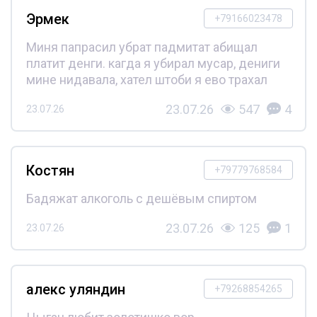
Эрмек
+79166023478
Миня папрасил убрат падмитат абищал
платит денги. кагда я убирал мусар, дениги
мине нидавала, хател штоби я ево трахал
23.07.26
547
4
23.07.26
Костян
+79779768584
Бадяжат алкоголь с дешёвым спиртом
23.07.26
125
1
23.07.26
алекс уляндин
+79268854265