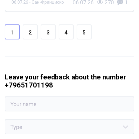
06.07.26
270
1
06.07.26 - Сан-Франциско
1
2
3
4
5
Leave your feedback about the number
+79651701198