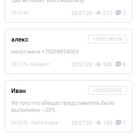
Цыган любит золотишко вор
23.07.26
317
2
23.07.26
алекс
+79521180128
кинул меня +79268854265
23.07.26
540
6
23.07.26 - Бухарест
Иван
+79255070590
Из того что обещал представитель было
выполнено ~20%
20.07.26
193
1
20.07.26 - Санта-Клара