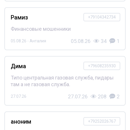
Рамиз
+79104342734
Финансовые мошенники
05.08.26
34
1
05.08.26 - Анталия
Дима
+79608235930
Типо центральная газовая служба, пидары
там а не газовая служба.
27.07.26
208
2
27.07.26
аноним
+79252026767